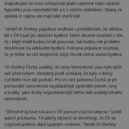
znepokojení se svou schopností platit nájemné nebo splácet
hypotéku jsou nejmladší lidé a ti s nižším vzděláním. Obavy ze
splátek či nájmu ale mají také starší lidé.
Téměř tři čtvrtiny populace souhlasí s prohlášením, že většina
lidí v ČR touží po vlastním bydlení. Sedm desetin souhlasí s tím,
že i když mladí budou tvrdě pracovat, tak budou mít problém
dosáhnout na adekvátní bydlení. Polovina populace souhlasí,
že je těžké se cítit bezpečně, když člověk nemá vlastní bydlení.
Tři čtvrtiny Čechů uvádějí, že ceny nemovitostí jsou nyní vyšší
než před rokem. Obdobný podíl očekává, že byty a domy
v příštím roce dál podraží. Pro víc než polovinu Čechů je při
pořizování nemovitosti nejdůležitější optimální poměr ceny
a kvality. Jako druhý nejpodstatnější faktor lidé uvádějí lokalitu
nemovitosti.
"Ohledně bytové situace v ČR panuje značná skepse,"
uvádí
autoři průzkumu. Tři pětiny občanů se domnívají, že ČR se
v bytové politice ubírá špatným směrem. Téměř tři čtvrtiny