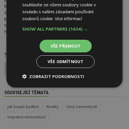
souhlasíte se všemi soubory cookie v
bydlení jako velkou zátěž. Nadměrnými výdaji na bydlení je
souladu s našimi zásadami používání
ohroženo 40 procent nízkopříjmových domácností, téměř 36
souborů cookie.
Více informací
procent nájemníků a přes 30 procent samoživitelů. Na nákup
vlastního průměrně velkého bytu potřebují domácnosti pět
SHOW ALL PARTNERS
(1634) →
ročních platů.
VŠE PŘIJMOUT
SDÍLET / HODNOTIT TENTO ČLÁNEK
VŠE ODMÍTNOUT
0
ZOBRAZIT PODROBNOSTI
Nezbytně
Výkonové
Soubory
SOUVISEJÍCÍ TÉMATA
nutné
soubory
cílení
soubory
Jak koupit bydlení
Reality
Ceny nemovitostí
Inspekce nemovitostí
Funkční soubory
Nezařazené
soubory