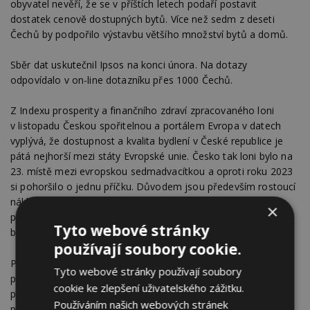
obyvatel nevěří, že se v příštích letech podaří postavit
dostatek cenově dostupných bytů. Více než sedm z deseti
Čechů by podpořilo výstavbu většího množství bytů a domů.
Sběr dat uskutečnil Ipsos na konci února. Na dotazy
odpovídalo v on-line dotazníku přes 1000 Čechů.
Z Indexu prosperity a finančního zdraví zpracovaného loni
v listopadu Českou spořitelnou a portálem Evropa v datech
vyplývá, že dostupnost a kvalita bydlení v České republice je
pátá nejhorší mezi státy Evropské unie. Česko tak loni bylo na
23. místě mezi evropskou sedmadvacítkou a oproti roku 2023
si pohoršilo o jednu příčku. Důvodem jsou především rostoucí
náklady na bydlení a nedostatečná výstavba. Výrazně také
×
poklesla výhodnost nájemního bydlení oproti koupi vlastního
Tyto webové stránky
bydlení.
používají soubory cookie.
Podle analýzy ministerstva pro místní rozvoj z loňského
Tyto webové stránky používají soubory
podzimu vydá průměrná česká domácnost na nájem bytu 26
cookie ke zlepšení uživatelského zážitku.
procent svého ročního příjmu. Mezi jednotlivými regiony se
Používáním našich webových stránek
podíl liší. Více než pětina domácností tak vnímá náklady na