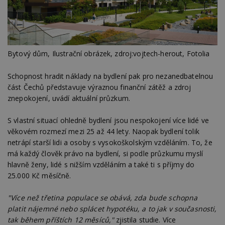
Bytový dům, Ilustrační obrázek, zdroj:vojtech-herout, Fotolia
Schopnost hradit náklady na bydlení pak pro nezanedbatelnou
část Čechů představuje výraznou finanční zátěž a zdroj
znepokojení, uvádí aktuální průzkum.
S vlastní situací ohledně bydlení jsou nespokojení více lidé ve
věkovém rozmezí mezi 25 až 44 lety. Naopak bydlení tolik
netrápí starší lidi a osoby s vysokoškolským vzděláním. To, že
má každý člověk právo na bydlení, si podle průzkumu myslí
hlavně ženy, lidé s nižším vzděláním a také ti s příjmy do
25.000 Kč měsíčně.
"Více než třetina populace se obává, zda bude schopna
platit nájemné nebo splácet hypotéku, a to jak v současnosti,
tak během příštích 12 měsíců,"
zjistila studie. Více