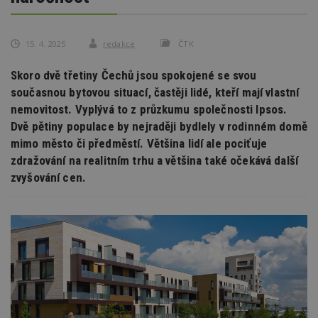
15. 4. 2025
redakce
ČTK
Skoro dvě třetiny Čechů jsou spokojené se svou
současnou bytovou situací, častěji lidé, kteří mají vlastní
nemovitost. Vyplývá to z průzkumu společnosti Ipsos.
Dvě pětiny populace by nejraději bydlely v rodinném domě
mimo město či předměstí. Většina lidí ale pociťuje
zdražování na realitním trhu a většina také očekává další
zvyšování cen.