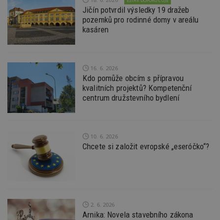
ESTAV DOPORUČUJE
z
Jičín potvrdil výsledky 19 dražeb
vz
d
pozemků pro rodinné domy v areálu
l
kasáren
z
st
w
_dc_gtm_UA-53599847-1
.estav.cz
53
T
sekund
co
16. 6. 2026
př
Kdo pomůže obcím s přípravou
w
po
kvalitních projektů? Kompetenční
S
centrum družstevního bydlení
Go
da
kó
Po
lz
z
10. 6. 2026
nu
Chcete si založit evropské „eseróčko“?
be
sk
f
s
ná
je
kt
id
p
2. 6. 2026
ú
Arnika: Novela stavebního zákona
An