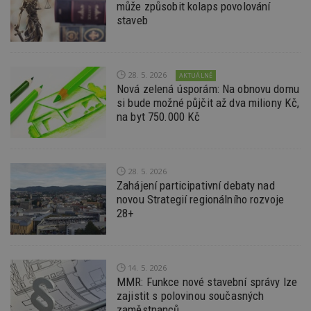
může způsobit kolaps povolování
id
www.estav.cz
1 rok
T
staveb
co
po
vy
se
_hjFirstSeen
29
S
28. 5. 2026
Hotjar Ltd
AKTUÁLNĚ
minut
je
.estav.cz
Nová zelená úsporám: Na obnovu domu
54
ab
si bude možné půjčit až dva miliony Kč,
sekund
sl
ce
na byt 750.000 Kč
pr
po
N
ž
id
28. 5. 2026
i
Zahájení participativní debaty nad
_hjAbsoluteSessionInProgress
29
S
Hotjar Ltd
novou Strategií regionálního rozvoje
minut
je
.estav.cz
54
ab
28+
sekund
sl
ce
pr
po
N
14. 5. 2026
ž
id
MMR: Funkce nové stavební správy lze
i
zajistit s polovinou současných
zaměstnanců
counter
www.estav.cz
29
T