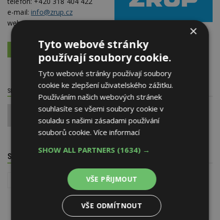
telefon:
+420 318 404 422
e-mail:
info@zrup.cz
web:
www.zrup.cz
×
Tyto webové stránky
VÍCE O FIRMĚ
VYŽÁDAT DALŠÍ INFORMACE
používají soubory cookie.
Tyto webové stránky používají soubory
cookie ke zlepšení uživatelského zážitku.
SDÍLET / HODNOTIT TENTO ČLÁNEK
Používáním našich webových stránek
souhlasíte se všemi soubory cookie v
0
souladu s našimi zásadami používání
souborů cookie.
Více informací
SHOW ALL PARTNERS
(1634) →
SOUVISEJÍCÍ TÉMATA
VŠE PŘIJMOUT
Stavba
VŠE ODMÍTNOUT