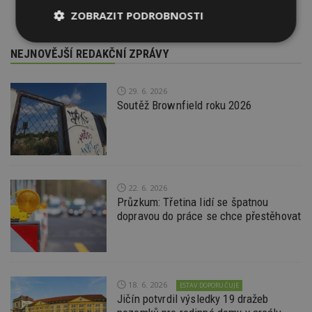
ZOBRAZIT PODROBNOSTI
Nezbytně
Výkonové
Soubory
NEJNOVĚJŠÍ REDAKČNÍ ZPRÁVY
nutné
soubory
cílení
soubory
29. 6. 2026
Soutěž Brownfield roku 2026
Funkční soubory
Nezařazené
soubory
22. 6. 2026
Průzkum: Třetina lidí se špatnou
dopravou do práce se chce přestěhovat
Nezbytně nutné soubory
Výkonové soubory
Soubory cílení
Funkční soubory
Nezařazené soubory
18. 6. 2026
ESTAV DOPORUČUJE
Nezbytně nutné soubory cookie umožňují základní
Jičín potvrdil výsledky 19 dražeb
funkce webových stránek, jako je přihlášení