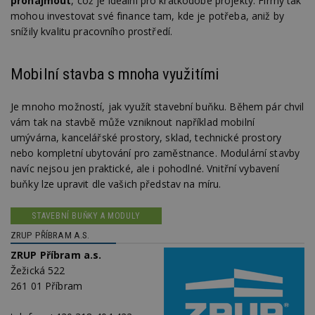
pronajmout
, což je ideální pro krátkodobé projekty. Firmy tak
mohou investovat své finance tam, kde je potřeba, aniž by
snížily kvalitu pracovního prostředí.
Mobilní stavba s mnoha využitími
Je mnoho možností, jak využít stavební buňku. Během pár chvil
vám tak na stavbě může vzniknout například mobilní
umývárna, kancelářské prostory, sklad, technické prostory
nebo kompletní ubytování pro zaměstnance. Modulární stavby
navíc nejsou jen praktické, ale i pohodlné. Vnitřní vybavení
buňky lze upravit dle vašich představ na míru.
STAVEBNÍ BUŇKY A MODULY
ZRUP PŘÍBRAM A.S.
ZRUP Příbram a.s.
Žežická 522
261 01 Příbram