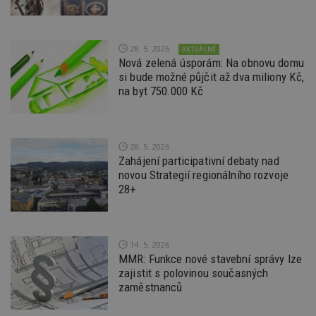
Po
lz
z
nu
be
28. 5. 2026
AKTUÁLNĚ
sk
f
Nová zelená úsporám: Na obnovu domu
s
si bude možné půjčit až dva miliony Kč,
ná
na byt 750.000 Kč
je
kt
id
p
ú
An
28. 5. 2026
Zahájení participativní debaty nad
id
www.estav.cz
1 rok
T
co
novou Strategií regionálního rozvoje
po
28+
vy
se
_hjFirstSeen
29
S
Hotjar Ltd
minut
je
.estav.cz
54
ab
14. 5. 2026
sekund
sl
MMR: Funkce nové stavební správy lze
ce
pr
zajistit s polovinou současných
po
zaměstnanců
N
ž
id