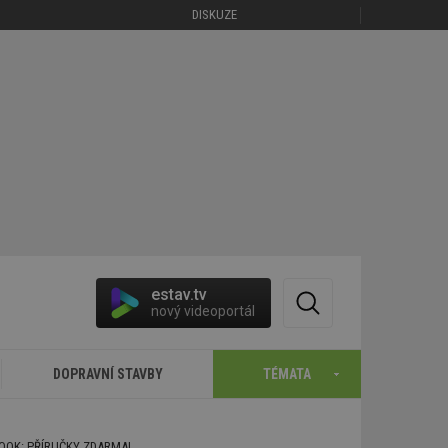
DISKUZE
estav.tv
nový videoportál
DOPRAVNÍ STAVBY
TÉMATA
BOOK: PŘÍRUČKY ZDARMA!