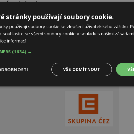
ové asistenty
é stránky používají soubory cookie.
ogie do jednoho celku. Slovními povely můžete ovládat
ám také připomene důležité úkoly, předpoví počasí nebo pustí
ky používají soubory cookie ke zlepšení uživatelského zážitku. P
adač nebo smartphone.
AK
 souhlasíte se všemi soubory cookie v souladu s našimi zásadami
íce informací
nguje a k čemu slouží?
TNERS
(1634) →
ODROBNOSTI
VŠE ODMÍTNOUT
VŠ
Výkonové
Soubory cílení
Funkční
y
soubory
soubory