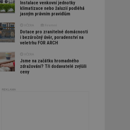
Instalace venkovní jednotky
klimatizace nebo žaluzií podléhá
jasným právním pravidlům
VČERA
Firemní
Dotace pro zranitelné domácnosti
i bezúročný úvěr, poradenství na
veletrhu FOR ARCH
VČERA
Jsme na začátku hromadného
zdražování? Tři dodavatelé zvýšili
ceny
REKLAMA