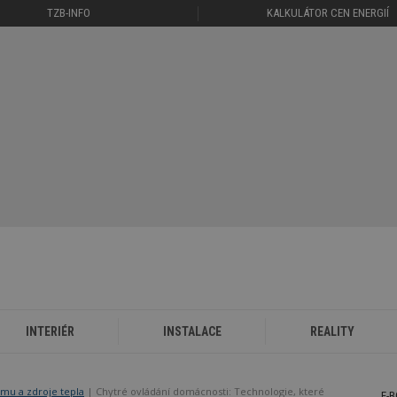
TZB-INFO
KALKULÁTOR CEN ENERGIÍ
INTERIÉR
INSTALACE
REALITY
mu a zdroje tepla
Chytré ovládání domácnosti: Technologie, které
E-