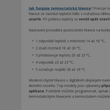
Jak funguje termostatická hlavice
? Pracuje n
hlavice se nachází teplotní čidlo s roztažnou látko
uzavře
. Při poklesu teploty se
ventil opět otevř
Nastavení provedete pootočením hlavice na konkr
1 odpovídá teplotě v místnosti 14 až 16 °C,
2 značí rozmezí 16 až 20 °C,
3 představuje teplotu 20 až 23 °C,
4 odpovídá 23 až 25 °C,
5 označuje rozpětí 26 až 29 °C.
Moderní chytré hlavice s digitálním displejem nav
denního rozvrhu. Top modely jsou vybaveny
přip
aplikace
. Podobně můžete programovat, spínat a
termostatickými hlavicemi a termostatem můžete