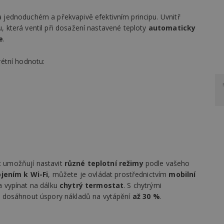
a jednoduchém a překvapivě efektivním principu. Uvnitř
u, která ventil při dosažení nastavené teploty
automaticky
e
.
étní hodnotu:
íc umožňují nastavit
různé teplotní režimy
podle vašeho
ojením k Wi-Fi
, můžete je ovládat prostřednictvím
mobilní
 vypínat na dálku
chytrý termostat
. S chytrými
 dosáhnout úspory nákladů na vytápění
až 30 %
.