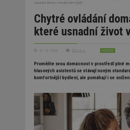
usnadní život v moderním bytě
Chytré ovládání dom
které usnadní život
22. 12. 2024
ČEZ, a. s.
FIREMNÍ
Proměňte svou domácnost v prostředí plné mo
hlasových asistentů se stávají novým standar
komfortnější bydlení, ale pomáhají i se sníže