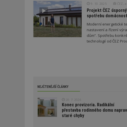
9. 10. 2025
ČEZ, a.
Projekt ČEZ úsporný
C
spotřebu domácnost
test_cookie
Moderní energetické te
bm2uu
nastavení a řízení výra
cct
dům“. Spotřebu konkré
id
ibbid
technologií od ČEZ Pro
ibbid
tuuid
c
sid
tuuid
NEJČTENĚJŠÍ ČLÁNKY
tuuid_lu
20. 7. 2026
Konec provizoria. Radikální
přestavba rodinného domu naprav
uu
staré chyby