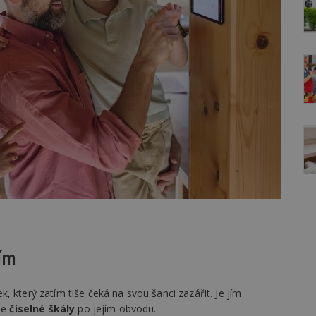
ním
 který zatím tiše čeká na svou šanci zazářit. Je jím
dle
číselné škály
po jejím obvodu.