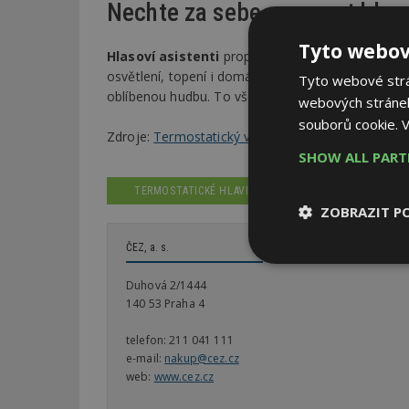
Nechte za sebe pracovat hlas
Tyto webov
Hlasoví asistenti
propojí všechny chytré technol
osvětlení, topení i domácí spotřebiče. Asistent v
Tyto webové strán
oblíbenou hudbu. To vše bez nutnosti hledat ovl
webových stránek
souborů cookie.
V
Zdroje:
Termostatický ventil teplotu neřídí! Jak fu
SHOW ALL PAR
TERMOSTATICKÉ HLAVICE NA RADIÁTORY
ZOBRAZIT P
ČEZ, a. s.
Nezbytně
nutné soubor
Duhová 2/1444
140 53 Praha 4
telefon:
211 041 111
e-mail:
nakup@cez.cz
web:
www.cez.cz