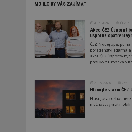
MOHLO BY VÁS ZAJÍMAT
counter
4. 7. 2026
ČEZ, a. 
Akce ČEZ Úsporný by
__gfp_64b
úsporná opatření vyh
ČEZ Prodej opět pomáh
poradenství zdarma a 1
akce ČEZ Úsporný byt h
Název
Provider
Pr
Název
paní Ivy z Hronova v 
Název
/
D
Název
_hjSessionUser_1
Doména
test
.m
tu
_gid
CMID
Google
LLC
21. 5. 2026
ČEZ, a.
Gdyn
mobile
ww
.estav.cz
Hlasujte v akci ČEZ 
_ga
TDID
Google
sssp_session
c
.e
Hlasujte a rozhodněte, 
LLC
.estav.cz
možnost vyhrát mobiln
ui
VISITOR_INFO1_LI
cct
_hjSession_170189
Gtest
uid