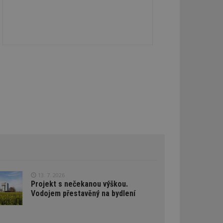
ďuje údaje o
ána k analýze a
oubleClick (kterou
prohlížeč
e.
lýze a optimalizaci
oogle Targeting
e
tch.net, aby byly
antnější.
ale pokud je
pravděpodobně
tch.net, aby byly
antnější.
umožňuje
e webech. To
13. 7. 2026
reklamy a zajistit,
Projekt s nečekanou výškou.
 stejné reklamy.
Vodojem přestavěný na bydlení
atelů napříč