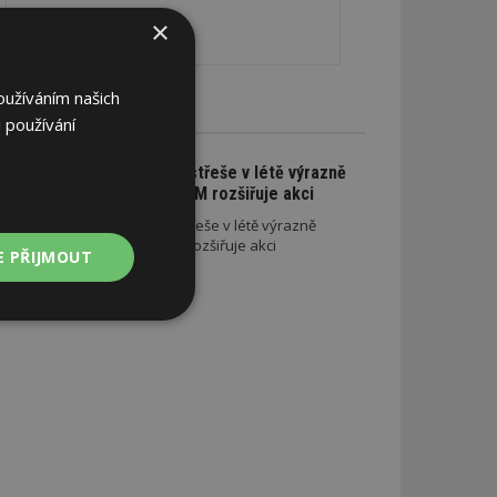
×
oužíváním našich
CE A SLEVY
 používání
Na nové lehké střeše v létě výrazně
ušetříte. SATJAM rozšiřuje akci
Na nové lehké střeše v létě výrazně
ušetříte. SATJAM rozšiřuje akci
E PŘIJMOUT
Nezařazené
soubory