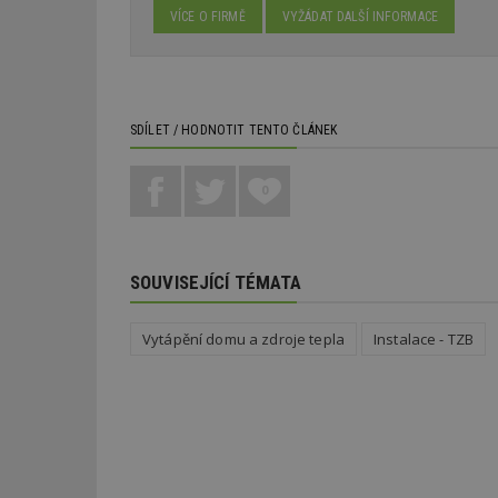
Nezbytně nutné s
VÍCE O FIRMĚ
VYŽÁDAT DALŠÍ INFORMACE
Nezbytně nutné soubo
Webové stránky nelz
Název
SDÍLET / HODNOTIT TENTO ČLÁNEK
_hjIncludedInPa
0
_dc_gtm_UA-53599
SOUVISEJÍCÍ TÉMATA
id
Vytápění domu a zdroje tepla
Instalace - TZB
_hjFirstSeen
_hjAbsoluteSessi