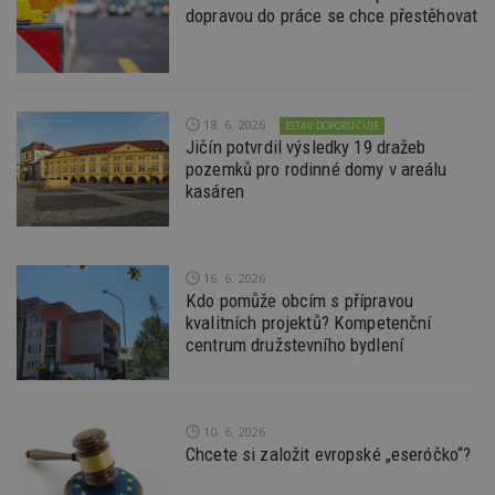
dopravou do práce se chce přestěhovat
Funkční soubory
Nezařazené soubory
Nezbytně nutné soubory cookie umožňují základní
funkce webových stránek, jako je přihlášení
uživatele a správa účtu. Webové stránky nelze bez
nezbytně nutných souborů cookie správně
18. 6. 2026
používat.
ESTAV DOPORUČUJE
Jičín potvrdil výsledky 19 dražeb
Provider
/
pozemků pro rodinné domy v areálu
Název
Vyprší
P
Doména
kasáren
_hjIncludedInPageviewSample
2
T
Hotjar Ltd
minuty
co
www.estav.cz
na
ab
Ho
16. 6. 2026
zd
Kdo pomůže obcím s přípravou
ná
z
kvalitních projektů? Kompetenční
vz
centrum družstevního bydlení
d
l
z
st
w
10. 6. 2026
_dc_gtm_UA-53599847-1
.estav.cz
53
T
Chcete si založit evropské „eseróčko“?
sekund
co
př
w