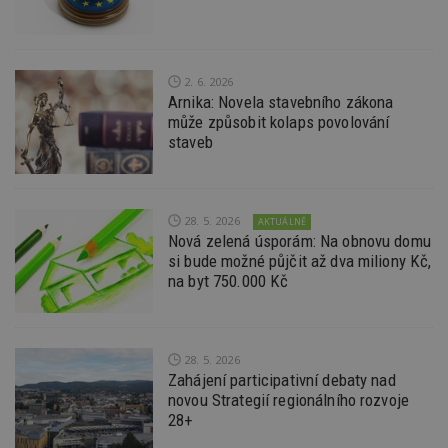
po
S
Go
da
kó
Po
2. 6. 2026
lz
Arnika: Novela stavebního zákona
z
může způsobit kolaps povolování
nu
be
staveb
sk
f
s
ná
je
kt
28. 5. 2026
AKTUÁLNĚ
id
Nová zelená úsporám: Na obnovu domu
p
si bude možné půjčit až dva miliony Kč,
ú
An
na byt 750.000 Kč
id
www.estav.cz
1 rok
T
co
po
vy
se
28. 5. 2026
Zahájení participativní debaty nad
_hjFirstSeen
29
S
Hotjar Ltd
novou Strategií regionálního rozvoje
minut
je
.estav.cz
54
ab
28+
sekund
sl
ce