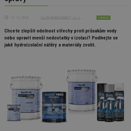
12. 12. 2024
CLUB MARK BARVY, s.r.o.
FIREMNÍ
Chcete zlepšit odolnost střechy proti průsakům vody
nebo opravit menší nedostatky v izolaci? Podívejte se
jaké hydroizolační nátěry a materiály zvolit.