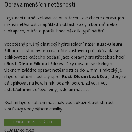
Oprava menších netěsností
Když není nutné izolovat celou střechu, ale chcete opravit jen
menší netěsnosti, například v oblasti spár, u komínů nebo
v okapech, můžete použít hned několik typů nátěrů.
Vodotěsný pružný elastický hydroizolační nátěr
Rust-Oleum
Fillcoat
je vhodný pro okamžité zastavení průsaků a dá se
aplikovat za každého počasí. Jako opravný prostředek se hodí
i
Rust-Oleum Fillcoat Fibres
. Díky obsahu se skelným
vláknem zvládne opravit netěsnosti až do 2 mm. Praktický je
i hydroizolační elastický sprej
Rust-Oleum LeakSeal
, který se
dá aplikovat na kov, hliník, pozink, beton, zdivo, PVC,
asfalt/bitumen, dřevo, vinyl, sklolaminát atd.
Kvalitní hydroizolační materiály vás dokáží zbavit starostí
s průsaky vody během chvilky.
HYDROIZOLACE STŘECH
CLUB MARK, S.R.O.