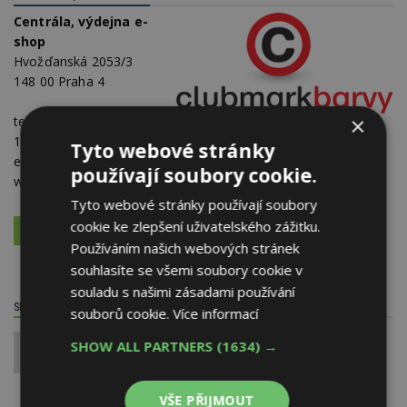
Centrála, výdejna e-
shop
Hvožďanská 2053/3
148 00 Praha 4
×
telefon:
+420 739 466
185
Tyto webové stránky
e-mail:
info@clubmarkbarvy.cz
používají soubory cookie.
web:
www.clubmark-barvy.cz
Tyto webové stránky používají soubory
cookie ke zlepšení uživatelského zážitku.
VÍCE O FIRMĚ
VYŽÁDAT DALŠÍ INFORMACE
Používáním našich webových stránek
souhlasíte se všemi soubory cookie v
souladu s našimi zásadami používání
SDÍLET / HODNOTIT TENTO ČLÁNEK
souborů cookie.
Více informací
SHOW ALL PARTNERS
(1634) →
0
VŠE PŘIJMOUT