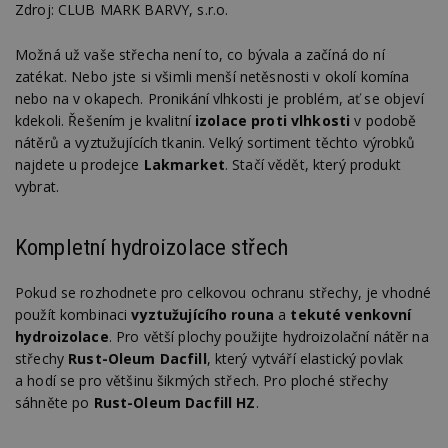
Zdroj: CLUB MARK BARVY, s.r.o.
Možná už vaše střecha není to, co bývala a začíná do ní
zatékat. Nebo jste si všimli menší netěsnosti v okolí komína
nebo na v okapech. Pronikání vlhkosti je problém, ať se objeví
kdekoli. Řešením je kvalitní
izolace proti vlhkosti
v podobě
nátěrů a vyztužujících tkanin. Velký sortiment těchto výrobků
najdete u prodejce
Lakmarket
. Stačí vědět, který produkt
vybrat.
Kompletní hydroizolace střech
Pokud se rozhodnete pro celkovou ochranu střechy, je vhodné
použít kombinaci
vyztužujícího rouna
a
tekuté venkovní
hydroizolace
. Pro větší plochy použijte hydroizolační nátěr na
střechy
Rust-Oleum Dacfill
, který vytváří elastický povlak
a hodí se pro většinu šikmých střech. Pro ploché střechy
sáhněte po
Rust-Oleum Dacfill HZ
.