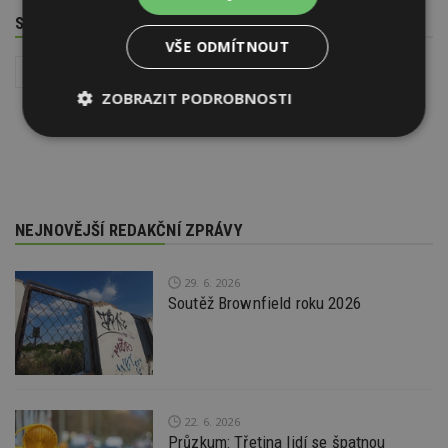
SOUVISEJÍCÍ TÉMATA
VŠE ODMÍTNOUT
Stavba
Ploché střechy
Šikmé střechy
ZOBRAZIT PODROBNOSTI
Nezbytně
Výkonové
Soubory
nutné
soubory
cílení
soubory
NEJNOVĚJŠÍ REDAKČNÍ ZPRÁVY
Funkční soubory
Nezařazené
soubory
29. 6. 2026
Soutěž Brownfield roku 2026
Nezbytně nutné soubory
22. 6. 2026
Výkonové soubory
Soubory cílení
Průzkum: Třetina lidí se špatnou