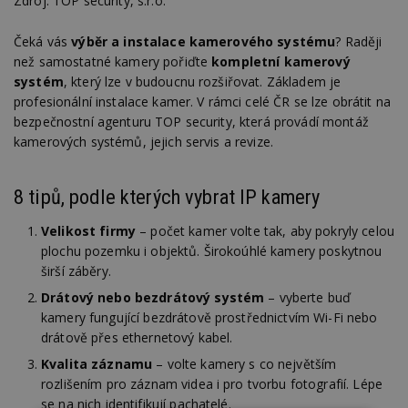
Zdroj: TOP security, s.r.o.
Čeká vás
výběr a instalace kamerového systému
? Raději
než samostatné kamery pořiďte
kompletní kamerový
systém
, který lze v budoucnu rozšiřovat. Základem je
profesionální instalace kamer. V rámci celé ČR se lze obrátit na
bezpečnostní agenturu TOP security, která provádí montáž
kamerových systémů, jejich servis a revize.
8 tipů, podle kterých vybrat IP kamery
Velikost firmy
– počet kamer volte tak, aby pokryly celou
plochu pozemku i objektů. Širokoúhlé kamery poskytnou
širší záběry.
Drátový nebo bezdrátový systém
– vyberte buď
kamery fungující bezdrátově prostřednictvím Wi-Fi nebo
drátově přes ethernetový kabel.
Kvalita záznamu
– volte kamery s co největším
rozlišením pro záznam videa i pro tvorbu fotografií. Lépe
se na nich identifikují pachatelé.