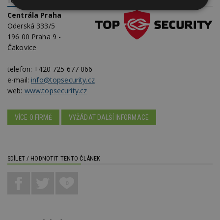
TOP SECURITY, S.R.O.
Nezbytně
Výkonové
Soubory
Centrála Praha
nutné
soubory
cílení
Oderská 333/5
soubory
196 00 Praha 9 -
Čakovice
Funkční soubory
Nezařazené
telefon:
+420 725 677 066
soubory
e-mail:
info@topsecurity.cz
web:
www.topsecurity.cz
VÍCE O FIRMĚ
VYŽÁDAT DALŠÍ INFORMACE
Nezbytně nutné soubory
Výkonové soubory
Soubory cílení
SDÍLET / HODNOTIT TENTO ČLÁNEK
Funkční soubory
Nezařazené soubory
0
Nezbytně nutné soubory cookie umožňují základní
funkce webových stránek, jako je přihlášení
uživatele a správa účtu. Webové stránky nelze bez
nezbytně nutných souborů cookie správně
používat.