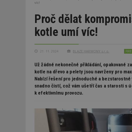
víc!
Proč dělat kompromi
kotle umí víc!
21. 11. 2024
BLAZE HARMONY s.r.o.
FIR
Už žádné nekonečné přikládání, opakované za
kotle na dřevo a pelety jsou navrženy pro max
Nabízí řešení pro jednoduché a bezstarostné vy
snadno čistí, což vám ušetří čas a starosti s 
k efektivnímu provozu.