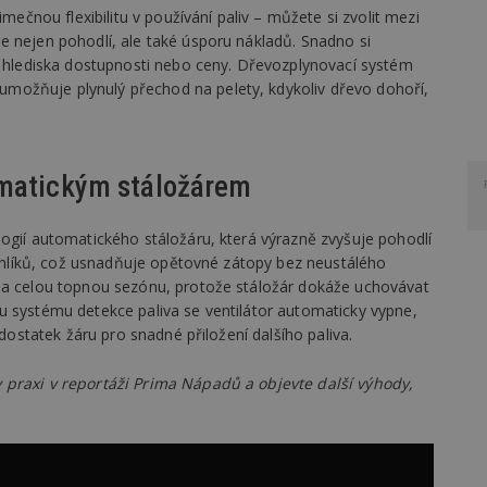
čnou flexibilitu v používání paliv – můžete si zvolit mezi
e nejen pohodlí, ale také úsporu nákladů. Snadno si
 z hlediska dostupnosti nebo ceny. Dřevozplynovací systém
možňuje plynulý přechod na pelety, kdykoliv dřevo dohoří,
omatickým stáložárem
ogií automatického stáložáru, která výrazně zvyšuje pohodlí
u uhlíků, což usnadňuje opětovné zátopy bez neustálého
 na celou topnou sezónu, protože stáložár dokáže uchovávat
u systému detekce paliva se ventilátor automaticky vypne,
 dostatek žáru pro snadné přiložení dalšího paliva.
 praxi v reportáži Prima Nápadů a objevte další výhody,