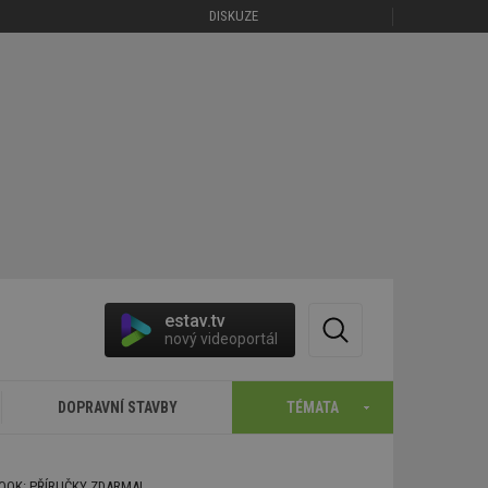
DISKUZE
estav.tv
nový videoportál
DOPRAVNÍ STAVBY
TÉMATA
BOOK: PŘÍRUČKY ZDARMA!