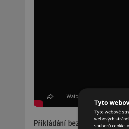
Tyto webov
Tyto webové strán
webových stránek
Přikládání bez stresu a čistý 
souborů cookie.
V