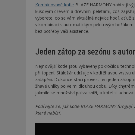
Kombinované kotle
BLAZE HARMONY nabízejí výjime
kusovým dřevem a dřevními peletami, což zajišťuj
vyberete, co se vám aktuálně nejvíce hodí, ať už
v kombinaci s automatickým peletovým hořákem u
bez potřeby vaší asistence.
Jeden zátop za sezónu s aut
Nejnovější kotle jsou vybaveny pokročilou technol
při topení. Stáložár udržuje v kotli žhavou vrstv
zatápění. Dokonce stačí provést jen jeden zátop
žhavé uhlíky po velmi dlouhou dobu. Díky chytrém
jakmile se množství paliva sníží, a kotel si uchová
Podívejte se, jak kotle BLAZE HARMONY fungují v
které nabízí.