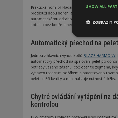
SHOW ALL PAR
Praktické horní přikládání paliva vám usnadní man
prodlouží dobu hoření a sníží potřebu častého při
automatickému odtahovému ventilátoru, který efek
ZOBRAZIT P
kotelna bez kouře a nepříjemných zápachů. Přiklád
Nezbytně
Automatický přechod na pelety
nutné soubor
Jednou z hlavních výhod kotlů
BLAZE HARMONY
,
automatický přechod na spalování pelet po dohoře
potřeby vašeho zásahu, což oceníte zejména, kdy
vybaven rotačním hořákem s patentovanou samoči
pelet i nižší kvality a minimalizuje nutnost údržby.
Nezbytně nutné s
Nezbytně nutné soubo
Webové stránky nelz
Chytré ovládání vytápění na d
kontrolou
Název
_hjIncludedInPa
Díky chytrému ovládání vytápění přes internet mů