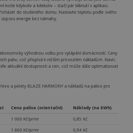
vzorkování dat definovaného limitem z
kotle kdykoliv a kdekoliv – stačí pár kliknutí v aplikaci.
vašeho webu.
řicházet do studeného domu. Nastavte teplotu podle svého
847-1
.estav.cz
53
Tento soubor cookie je přidružen k w
 a úsporu energie bez námahy.
sekund
Správce značek Google k načtení dalšíc
stránku. Pokud je použit, lze jej považ
nutný, protože bez něj jiné skripty ne
správně. Konec názvu je jedinečné číslo
identifikátorem přidruženého účtu Goog
www.estav.cz
1 rok
Tento soubor cookie se používá k vytvá
uživatele
í ekonomicky výhodnou volbu pro vytápění domácností. Ceny
29
Soubor cookie je nastaven tak, aby Hot
Hotjar Ltd
ilních paliv, což přispívá k nižším provozním nákladům. Navíc
minut
začátek cesty uživatele pro celkový poče
.estav.cz
 podle aktuální dostupnosti a cen, což může dále optimalizovat
54
Neobsahuje žádné identifikovatelné in
sekund
onInProgress
29
Soubor cookie je nastaven tak, aby Hot
Hotjar Ltd
minut
začátek cesty uživatele pro celkový poče
.estav.cz
a dřevo a pelety BLAZE HARMONY a nákladů na palivo pro
54
Neobsahuje žádné identifikovatelné in
sekund
www.estav.cz
29
Tento soubor cookie se používá k vytvá
minut
uživatele
st
Cena paliva (orientační)
Náklady (na kWh)
53
sekund
1 000 Kč/prmr
0,85 Kč
1 rok
Jedná se o soubor cookie, který slouží k
Google LLC
dalších souborů cookie návštěvníkem 
.estav.cz
1 600 Kč/prmr
0,94 Kč