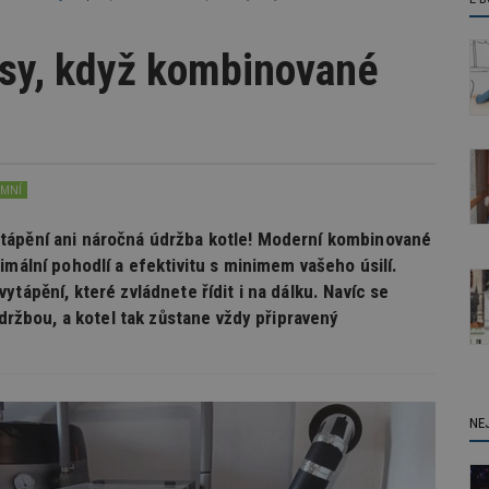
sy, když kombinované
EMNÍ
tápění ani náročná údržba kotle! Moderní kombinované
imální pohodlí a efektivitu s minimem vašeho úsilí.
tápění, které zvládnete řídit i na dálku. Navíc se
údržbou, a kotel tak zůstane vždy připravený
NE