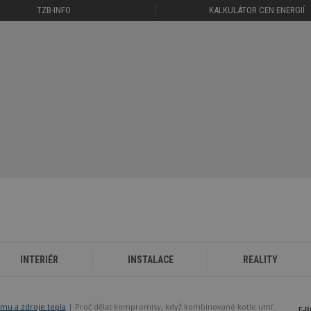
TZB-INFO
KALKULÁTOR CEN ENERGIÍ
INTERIÉR
INSTALACE
REALITY
mu a zdroje tepla
Proč dělat kompromisy, když kombinované kotle umí
E-