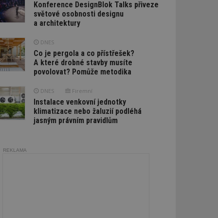
Konference DesignBlok Talks přiveze
světové osobnosti designu
a architektury
DNES
Co je pergola a co přístřešek?
A které drobné stavby musíte
povolovat? Pomůže metodika
DNES
Firemní
Instalace venkovní jednotky
klimatizace nebo žaluzií podléhá
jasným právním pravidlům
REKLAMA