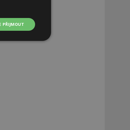
E PŘIJMOUT
Nezařazené
soubory
zařazené soubory
 a správa účtu.
aby informoval
zahrnut do