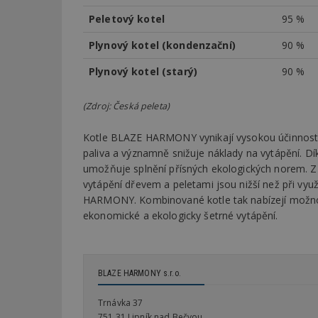
Peletový kotel
95 %
Název
Provider
Pr
Název
Plynový kotel (kondenzační)
90 %
Název
/
D
Název
_hjSessionUser_1
Doména
test
.m
Plynový kotel (starý)
90 %
tu
_gid
CMID
Google
LLC
Gdyn
mobile
ww
.estav.cz
(Zdroj: Česká peleta)
_ga
TDID
Google
sssp_session
c
.e
LLC
Kotle BLAZE HARMONY vynikají vysokou účinností s
.estav.cz
ui
paliva a významně snižuje náklady na vytápění. D
VISITOR_INFO1_LI
umožňuje splnění přísných ekologických norem. Z 
cct
vytápění dřevem a peletami jsou nižší než při využ
_hjSession_170189
HARMONY. Kombinované kotle tak nabízejí možnost 
Gtest
uid
ekonomické a ekologicky šetrné vytápění.
C
test_cookie
bm2uu
BLAZE HARMONY s.r.o.
cct
Trnávka 37
id
ibbid
751 31 Lipník nad Bečvou