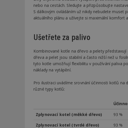
nebo na cestách. Sledujte a přizpůsobujte nastavení 
S dálkovým ovládáním už nikdy nebudete muset p
_dc_gtm_UA-53599
aktuálního plánu a užívejte si maximální komfort
Ušetřete za palivo
id
Kombinované kotle na dřevo a pelety představuj
_hjFirstSeen
dřeva a pelet jsou stabilní a často nižší než u fos
tyto kotle umožňují flexibilitu v používání paliva
náklady na vytápění.
_hjAbsoluteSessi
Pro ilustraci uvádíme srovnání účinnosti kotlů n
různé typy kotlů:
counter
Účinno
Zplynovací kotel (měkké dřevo)
93 %
__gfp_64b
Zplynovací kotel (tvrdé dřevo)
93 %