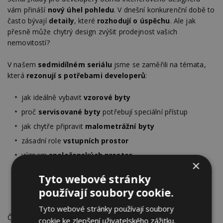
vám přináší
nový úhel pohledu
. V dnešní konkurenční době to
často bývají
detaily
, které
rozhodují o úspěchu
. Ale jak
přesně může chytrý design zvýšit prodejnost vašich
nemovitostí?
V našem
sedmidílném seriálu
jsme se zaměřili na témata,
která
rezonují s potřebami developerů
:
jak ideálně vybavit
vzorové byty
proč
servisované byty
potřebují speciální přístup
jak chytře připravit
malometrážní byty
zásadní role
vstupních prostor
význam
společenských prostor
×
trendy
interiérového designu pro
rok 2024
Tyto webové stránky
jak vám
zkušený designér může ušetřit
nejen čas, ale
používají soubory cookie.
i náklady
Tyto webové stránky používají soubory
Čeká vás spousta inspirace a praktických tipů, jak proměnit
cookie ke zlepšení uživatelského zážitku.