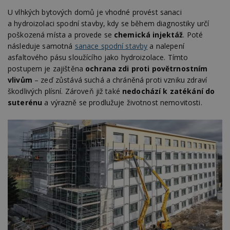
U vlhkých bytových domů je vhodné provést sanaci
a hydroizolaci spodní stavby, kdy se během diagnostiky určí
poškozená místa a provede se
chemická injektáž
. Poté
následuje samotná
sanace spodní stavby
a nalepení
asfaltového pásu sloužícího jako hydroizolace. Tímto
postupem je zajištěna
ochrana zdi proti povětrnostním
vlivům
– zeď zůstává suchá a chráněná proti vzniku zdraví
škodlivých plísní. Zároveň již také
nedochází k zatékání do
suterénu
a výrazně se prodlužuje životnost nemovitosti.