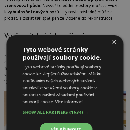
zrenovovat půdu
. Nevyužité půdní prostory můžete využít
k
vybudování nových bytů
– ty navíc následně můžete
prodat, a získat tak zpět peníze vložené do rekonstrukce.
Výměna výtahu či jeho pořízení
×
Tyto webové stránky
Starý, pomalý a často problematický výtah si rozhodně
zaslouží
modernizaci
, a to nejen z hlediska zvýšení komfortu,
používají soubory cookie.
ale i bezpečnosti – navíc se ale také
sníží energetická
Tyto webové stránky používají soubory
náročnost na jeho provoz, jakož i hlučnost
. Pokud ve
cookie ke zlepšení uživatelského zážitku.
vašem bytovém domě dosud výtah není, zvažte jeho
Používáním našich webových stránek
vybudování.
souhlasíte se všemi soubory cookie v
souladu s našimi zásadami používání
souborů cookie.
Více informací
SHOW ALL PARTNERS
(1634) →
VŠE PŘIJMOUT