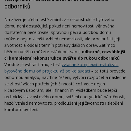
ce
pr
odborníků
po
N
ž
Na závěr je třeba ještě zmínit, že rekonstrukce bytového
id
i
domu není dostačující, pokud není nemovitosti věnována
dostatečná péče trvale. Správnou péčí a údržbou domu
_hjAbsoluteSessionInProgress
29
S
Hotjar Ltd
minut
je
.estav.cz
můžete nejen zlepšit vzhled nemovitosti, ale prodloužit i její
54
ab
životnost a oddálit termín potřeby dalších oprav. Zatímco
sekund
sl
ce
běžnou údržbu můžete zvládnout sami,
odborné, rozsáhlejší
pr
či komplexní rekonstrukce svěřte do rukou odborníků
.
po
N
Vhodné je vybrat firmu, která
zvládne komplexní revitalizaci
ž
id
bytového domu od projektu až po kolaudaci
– ta totiž provede
i
odbornou analýzu, navrhne řešení, vytvoří rozpočet a následně
counter
www.estav.cz
29
T
se zhostí všech potřebných činností, což vede nejen
minut
co
k časovým úsporám, ale i finančním. Výsledkem bude lepší
53
po
sekund
vy
technický stav bytového domu, snížení energetické náročnosti,
se
hezčí vzhled nemovitosti, prodloužení její životnosti i zlepšení
__gfp_64b
1 rok
Je
Google LLC
komfortu bydlení.
so
.estav.cz
kt
sp
da
c