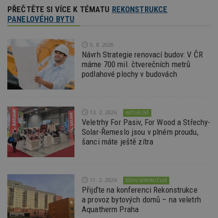
odeslá
PŘEČTĚTE SI VÍCE K TÉMATU
REKONSTRUKCE
analýze
PANELOVÉHO BYTU
třetí s
test_cookie
14 minut
Tento 
Google LLC
54 sekund
cookie
.doubleclick.net
5. 8. 2026
společ
Návrh Strategie renovací budov: V ČR
Double
(kterou
máme 700 mil. čtverečních metrů
společ
podlahové plochy v budovách
Google
zjistila
prohlí
návště
webu 
soubor
13. 2. 2026
AKTUÁLNĚ
Veletrhy For Pasiv, For Wood a Střechy-
id
.m6r.eu
2 měsíce 4
Tento 
týdny
cookie
Solar-Řemeslo jsou v plném proudu,
používá
šanci máte ještě zítra
analýz
optima
reklam
kampan
Double
Google
11. 2. 2026
ESTAV DOPORUČUJE
Suite
Přijďte na konferenci Rekonstrukce
tuuid
.bidswitch.net
1 rok
Tento 
a provoz bytových domů – na veletrh
cookie
Aquatherm Praha
hlavně