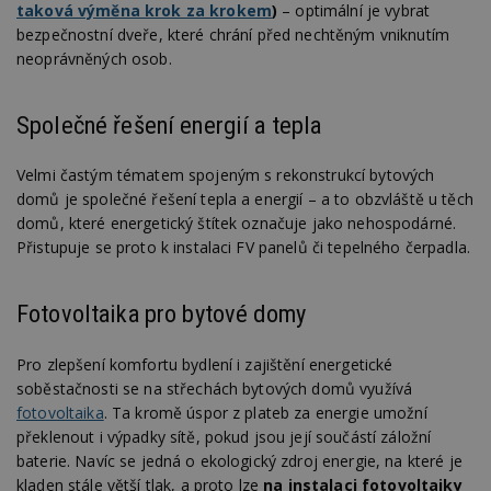
taková výměna krok za krokem
)
– optimální je vybrat
Funkční soubory
Nezařazené soubory
bezpečnostní dveře, které chrání před nechtěným vniknutím
neoprávněných osob.
Nezbytně nutné soubory cookie umožňují základní
funkce webových stránek, jako je přihlášení
uživatele a správa účtu. Webové stránky nelze bez
nezbytně nutných souborů cookie správně
Společné řešení energií a tepla
používat.
Provider
/
Název
Vyprší
P
Velmi častým tématem spojeným s rekonstrukcí bytových
Doména
domů je společné řešení tepla a energií – a to obzvláště u těch
_hjIncludedInPageviewSample
2
T
Hotjar Ltd
domů, které energetický štítek označuje jako nehospodárné.
minuty
co
www.estav.cz
na
Přistupuje se proto k instalaci FV panelů či tepelného čerpadla.
ab
Ho
zd
ná
Fotovoltaika pro bytové domy
z
vz
d
Pro zlepšení komfortu bydlení i zajištění energetické
l
z
soběstačnosti se na střechách bytových domů využívá
st
fotovoltaika
. Ta kromě úspor z plateb za energie umožní
w
překlenout i výpadky sítě, pokud jsou její součástí záložní
_dc_gtm_UA-53599847-1
.estav.cz
53
T
baterie. Navíc se jedná o ekologický zdroj energie, na které je
sekund
co
př
kladen stále větší tlak, a proto lze
na instalaci fotovoltaiky
w