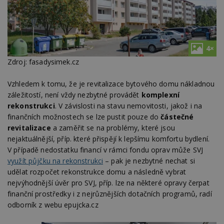
4×
Zdroj: fasadysimek.cz
Vzhledem k tomu, že je revitalizace bytového domu nákladnou
záležitostí, není vždy nezbytné provádět
komplexní
rekonstrukci
. V závislosti na stavu nemovitosti, jakož i na
finančních možnostech se lze pustit pouze do
částečné
revitalizace
a zaměřit se na problémy, které jsou
nejaktuálnější, příp. které přispějí k lepšímu komfortu bydlení.
V případě nedostatku financí v rámci fondu oprav může SVJ
využít půjčku na rekonstrukci
– pak je nezbytné nechat si
udělat rozpočet rekonstrukce domu a následně vybrat
nejvýhodnější úvěr pro SVJ, příp. lze na některé opravy čerpat
finanční prostředky i z nejrůznějších dotačních programů, radí
odborník z webu epujcka.cz