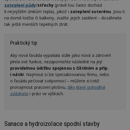
zateplení půdy
/
střechy
(právě tou často dochází
k nejvyšším únikům tepla), jakož i
zateplení suterénu
. Jsou-li
na domě lodžie či balkony, zvažte jejich zasklení – dosáhnete
tak ještě menších tepelných ztrát.
Praktický tip
Aby nová fasáda vypadala stále jako nová a zároveň
plnila své funkce, nezapomeňte následně na její
pravidelnou údržbu spojenou s čištěním a příp.
i nátěr
. Najmout si lze specializovanou firmu, nebo
o fasádu pečovat svépomocí – můžete si totiž
pronajmout pracovní plošinu,
díky které pohodlně
zvládnete
i práci ve výškách.
Sanace a hydroizolace spodní stavby