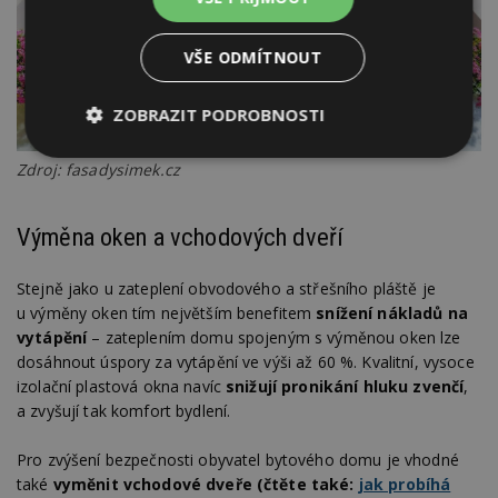
VŠE ODMÍTNOUT
ZOBRAZIT PODROBNOSTI
Nezbytně
Výkonové
Soubory
Zdroj: fasadysimek.cz
nutné
soubory
cílení
soubory
Výměna oken a vchodových dveří
Funkční soubory
Nezařazené
Stejně jako u zateplení obvodového a střešního pláště je
soubory
u výměny oken tím největším benefitem
snížení nákladů na
vytápění
– zateplením domu spojeným s výměnou oken lze
dosáhnout úspory za vytápění ve výši až 60 %. Kvalitní, vysoce
izolační plastová okna navíc
snižují pronikání hluku zvenčí
,
a zvyšují tak komfort bydlení.
Nezbytně nutné soubory
Pro zvýšení bezpečnosti obyvatel bytového domu je vhodné
také
vyměnit vchodové dveře (čtěte také:
jak probíhá
Výkonové soubory
Soubory cílení