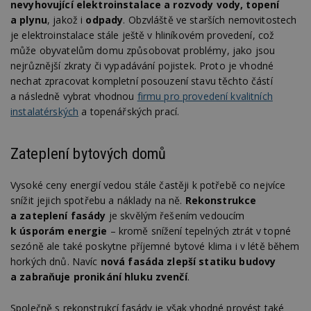
nevyhovující elektroinstalace a rozvody vody, topení
a plynu
, jakož i
odpady
. Obzvláště ve starších nemovitostech
je elektroinstalace stále ještě v hliníkovém provedení, což
může obyvatelům domu způsobovat problémy, jako jsou
nejrůznější zkraty či vypadávání pojistek. Proto je vhodné
nechat zpracovat kompletní posouzení stavu těchto částí
a následně vybrat vhodnou
firmu pro provedení kvalitních
instalatérských
a topenářských prací.
Zateplení bytových domů
Vysoké ceny energií vedou stále častěji k potřebě co nejvíce
snížit jejich spotřebu a náklady na ně.
Rekonstrukce
a zateplení fasády
je skvělým řešením vedoucím
k úsporám energie
– kromě snížení tepelných ztrát v topné
sezóně ale také poskytne příjemné bytové klima i v létě během
horkých dnů. Navíc
nová fasáda zlepší statiku budovy
a zabraňuje pronikání hluku zvenčí
.
Společně s rekonstrukcí fasády je však vhodné provést také