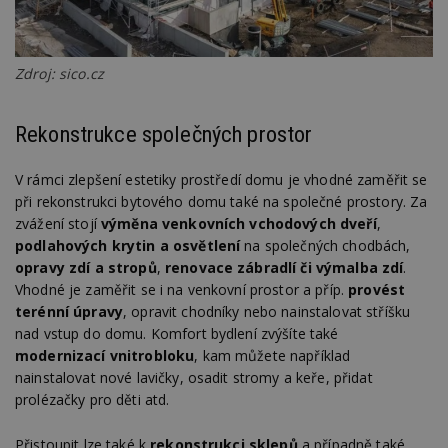
Zdroj: sico.cz
Rekonstrukce společných prostor
V rámci zlepšení estetiky prostředí domu je vhodné zaměřit se
při rekonstrukci bytového domu také na společné prostory. Za
zvážení stojí
výměna venkovních vchodových dveří
,
podlahových krytin a osvětlení
na společných chodbách,
opravy zdí a stropů
,
renovace zábradlí či výmalba zdí
.
Vhodné je zaměřit se i na venkovní prostor a příp.
provést
terénní úpravy
, opravit chodníky nebo nainstalovat stříšku
nad vstup do domu. Komfort bydlení zvýšíte také
modernizací vnitrobloku
, kam můžete například
nainstalovat nové lavičky, osadit stromy a keře, přidat
prolézačky pro děti atd.
Přistoupit lze také k
rekonstrukci sklepů
a případně také