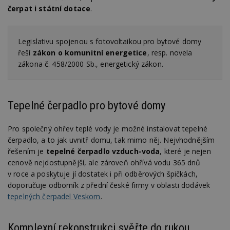
po
čerpat i státní dotace
.
S
Go
da
kó
Legislativu spojenou s fotovoltaikou pro bytové domy
Po
lz
řeší
zákon o komunitní energetice
, resp. novela
z
zákona č. 458/2000 Sb., energetický zákon.
nu
be
sk
f
s
ná
Tepelné čerpadlo pro bytové domy
je
kt
id
Pro společný ohřev teplé vody je možné instalovat tepelné
p
ú
čerpadlo, a to jak uvnitř domu, tak mimo něj. Nejvhodnějším
An
řešením je
tepelné čerpadlo vzduch-voda
, které je nejen
id
www.estav.cz
1 rok
T
cenově nejdostupnější, ale zároveň ohřívá vodu 365 dnů
co
po
v roce a poskytuje jí dostatek i při odběrových špičkách,
vy
doporučuje odborník z přední české firmy v oblasti dodávek
se
tepelných čerpadel Veskom
.
_hjFirstSeen
29
S
Hotjar Ltd
minut
je
.estav.cz
54
ab
sekund
sl
Komplexní rekonstrukci svěřte do rukou