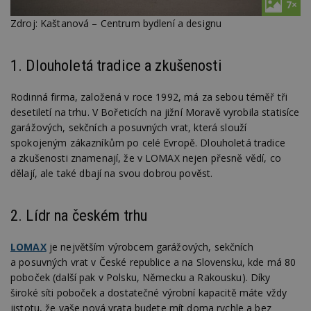
7×
Zdroj: Kaštanová – Centrum bydlení a designu
1. Dlouholetá tradice a zkušenosti
Rodinná firma, založená v roce 1992, má za sebou téměř tři
desetiletí na trhu. V Bořeticích na jižní Moravě vyrobila statisíce
garážových, sekčních a posuvných vrat, která slouží
spokojeným zákazníkům po celé Evropě. Dlouholetá tradice
a zkušenosti znamenají, že v LOMAX nejen přesně vědí, co
dělají, ale také dbají na svou dobrou pověst.
2. Lídr na českém trhu
LOMAX
je největším výrobcem garážových, sekčních
a posuvných vrat v České republice a na Slovensku, kde má 80
poboček (další pak v Polsku, Německu a Rakousku). Díky
široké síti poboček a dostatečné výrobní kapacitě máte vždy
jistotu, že vaše nová vrata budete mít doma rychle a bez