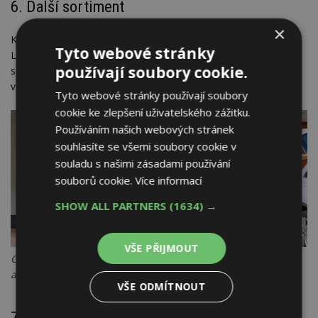
6. Další sortiment
×
Kromě garážových, sekčních a posuvných vrat jsou v nabídce
Tyto webové stránky
LOMAX také okna, dveře nebo
stínění
. Výrobce je tedy tou
používají soubory cookie.
správou volbou i v případě, že hledáte komplexní řešení pro
váš dům.
Tyto webové stránky používají soubory
cookie ke zlepšení uživatelského zážitku.
Používáním našich webových stránek
souhlasíte se všemi soubory cookie v
souladu s našimi zásadami používání
souborů cookie.
Více informací
SHOW ALL PARTNERS
(1634) →
VŠE PŘIJMOUT
Garážová vrata LOMAX. Zdroj: Kaštanová – Centrum bydlení
a designu
VŠE ODMÍTNOUT
7. Návrh zdarma