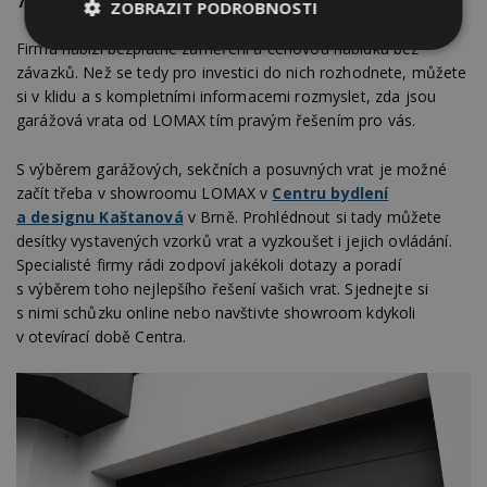
ZOBRAZIT PODROBNOSTI
Firma nabízí bezplatné zaměření a cenovou nabídku bez
Nezbytně
Výkonové
Soubory
nutné
soubory
cílení
závazků. Než se tedy pro investici do nich rozhodnete, můžete
soubory
si v klidu a s kompletními informacemi rozmyslet, zda jsou
garážová vrata od LOMAX tím pravým řešením pro vás.
S výběrem garážových, sekčních a posuvných vrat je možné
Funkční soubory
Nezařazené
soubory
začít třeba v showroomu LOMAX v
Centru bydlení
a designu Kaštanová
v Brně. Prohlédnout si tady můžete
desítky vystavených vzorků vrat a vyzkoušet i jejich ovládání.
Specialisté firmy rádi zodpoví jakékoli dotazy a poradí
s výběrem toho nejlepšího řešení vašich vrat. Sjednejte si
s nimi schůzku online nebo navštivte showroom kdykoli
v otevírací době Centra.
Nezbytně nutné soubory
Výkonové soubory
Soubory cílení
Funkční soubory
Nezařazené soubory
Nezbytně nutné soubory cookie umožňují základní
funkce webových stránek, jako je přihlášení
uživatele a správa účtu. Webové stránky nelze bez