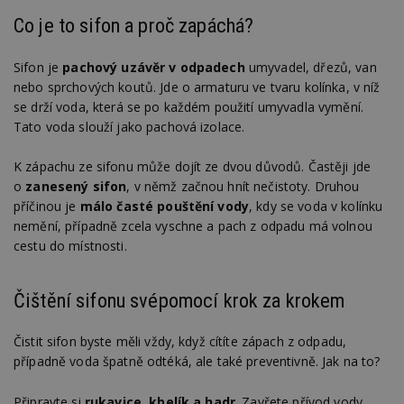
Co je to sifon a proč zapáchá?
Sifon je
pachový uzávěr v odpadech
umyvadel, dřezů, van
nebo sprchových koutů. Jde o armaturu ve tvaru kolínka, v níž
se drží voda, která se po každém použití umyvadla vymění.
Tato voda slouží jako pachová izolace.
K zápachu ze sifonu může dojít ze dvou důvodů. Častěji jde
o
zanesený sifon
, v němž začnou hnít nečistoty. Druhou
příčinou je
málo časté pouštění vody
, kdy se voda v kolínku
nemění, případně zcela vyschne a pach z odpadu má volnou
cestu do místnosti.
Čištění sifonu svépomocí krok za krokem
Čistit sifon byste měli vždy, když cítíte zápach z odpadu,
případně voda špatně odtéká, ale také preventivně. Jak na to?
Připravte si
rukavice, kbelík a hadr
. Zavřete přívod vody