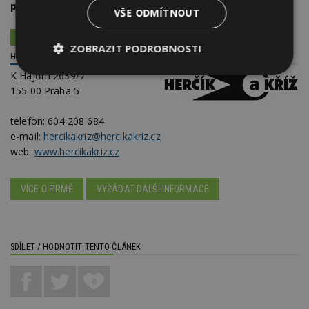
profesionální firmy
.
VŠE ODMÍTNOUT
ČIŠTĚNÍ SIFONU SVÉPOMOCÍ
ZOBRAZIT PODROBNOSTI
HERČÍK A KŘÍŽ, SPOL. S R.O.
K Hájům 2639/7
Nezbytně
Výkonové
Soubory
nutné
soubory
cílení
155 00 Praha 5
soubory
telefon:
604 208 684
e-mail:
hercikakriz@hercikakriz.cz
web:
www.hercikakriz.cz
Funkční soubory
Nezařazené
soubory
VÍCE O FIRMĚ
VYŽÁDAT DALŠÍ INFORMACE
SDÍLET / HODNOTIT TENTO ČLÁNEK
Nezbytně nutné soubory
Výkonové soubory
Soubory cílení
0
Funkční soubory
Nezařazené soubory