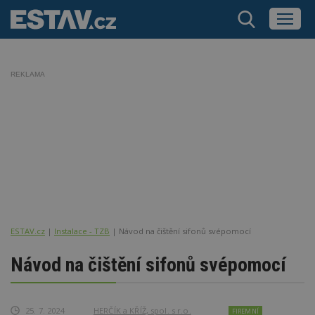
REKLAMA
ESTAV.cz
Instalace - TZB
Návod na čištění sifonů svépomocí
Návod na čištění sifonů svépomocí
25. 7. 2024
HERČÍK a KŘÍŽ, spol. s r.o.
FIREMNÍ