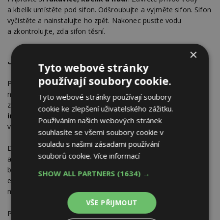
a kbelík umístěte pod sifon. Odšroubujte a vyjměte sifon. Sifon
vyčistěte a nainstalujte ho zpět. Nakonec pusťte vodu
a zkontrolujte, zda sifon těsní.
×
Jak vyčistit ucpaný odpad?
Tyto webové stránky
používají soubory cookie.
Pokud je sifon čistý, ale odpad přesto neodtéká a zápach
neustupuje, může být příčina ucpání jinde v potrubí. Odpad
Tyto webové stránky používají soubory
zkuste vyčistit
pomocí gumového zvonu, případně
cookie ke zlepšení uživatelského zážitku.
instalatérského pera
, které si poradí i s ucpáním hluboko
Používáním našich webových stránek
v potrubí.
souhlasíte se všemi soubory cookie v
souladu s našimi zásadami používání
Další možností jsou
chemické čističe
, které jsou ale velmi
souborů cookie.
Více informací
agresivní, proto je používejte podle návodu a dbejte zvýšené
bezpečnosti. Šetrnější a ekologičtější variantou jsou
SHOW ALL PARTNERS
(1634) →
enzymatické čističe odpadů, případně domácí čističe, které si
můžete vyrobit i sami z jedlé sody a octa.
VŠE PŘIJMOUT
Pokud nic z toho nepomáhá, objednejte si
čištění odpadů
od