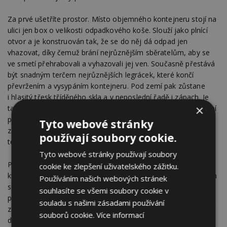
Za prvé ušetříte prostor. Místo objemného kontejneru stojí na
ulici jen box o velikosti odpadkového koše. Slouží jako plnící
otvor a je konstruován tak, že se do něj dá odpad jen
vhazovat, díky čemuž brání nejrůznějším sběratelům, aby se
ve smetí přehrabovali a vyhazovali jej ven. Současně přestává
být snadným terčem nejrůznějších legrácek, které končí
převržením a vysypáním kontejneru. Pod zemí pak zůstane
i hlasitý třesk tříděného skla a v neposlední řadě i zápach. Je
×
také důležité zmínit, že pro výsyp podzemních kontejnerů není
potřeba speciální technika. Vyprazdňování nádob je
Tyto webové stránky
zajišťováno standardními vozy svozových firem nebo
používají soubory cookie.
technických služeb
Tyto webové stránky používají soubory
Podzemní kontejnery zkrátka výrazně přispívají ke zvyšování
cookie ke zlepšení uživatelského zážitku.
kvality životního prostředí, a přesně to je i dlouhodobým cílem
Používáním našich webových stránek
společnosti Meva. Její závody dnes vyrábějí hned několik typů
souhlasíte se všemi soubory cookie v
podzemních kontejnerů. Meva má s jejich vývojem bohaté
souladu s našimi zásadami používání
zkušenosti a neustále je vylepšuje. Pracuje jak na zdokonalení
souborů cookie.
Více informací
designu nadzemních vhazovacích šachet, tak na co