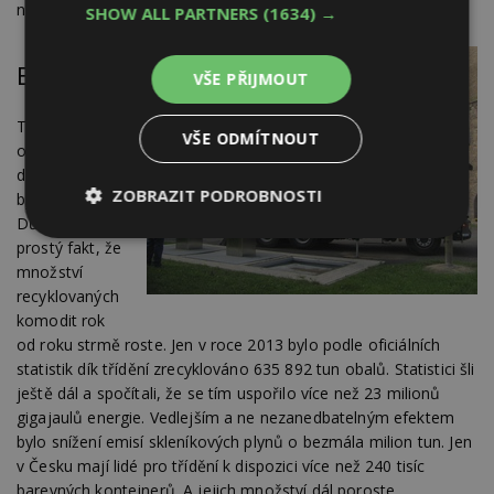
nejjednodušším systému vyprazdňování kontejnerů.
SHOW ALL PARTNERS
(1634) →
Ekonomika
VŠE PŘIJMOUT
Třídění
VŠE ODMÍTNOUT
odpadu je čím
dál větší
ZOBRAZIT PODROBNOSTI
byznys.
Důkazem je
Nezbytně
Výkonové
Soubory
prostý fakt, že
nutné
soubory
cílení
množství
soubory
recyklovaných
komodit rok
od roku strmě roste. Jen v roce 2013 bylo podle oficiálních
Funkční soubory
Nezařazené
statistik dík třídění zrecyklováno 635 892 tun obalů. Statistici šli
soubory
ještě dál a spočítali, že se tím uspořilo více než 23 milionů
gigajaulů energie. Vedlejším a ne nezanedbatelným efektem
bylo snížení emisí skleníkových plynů o bezmála milion tun. Jen
v Česku mají lidé pro třídění k dispozici více než 240 tisíc
barevných kontejnerů. A jejich množství dál poroste.