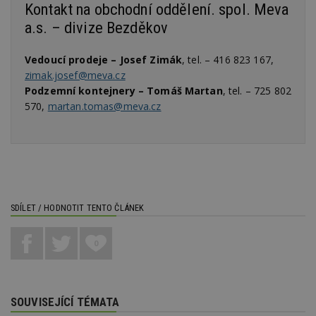
w
Kontakt na obchodní oddělení. spol. Meva
_dc_gtm_UA-53599847-1
.estav.cz
53
T
a.s. – divize Bezděkov
sekund
co
př
w
Vedoucí prodeje – Josef Zimák
, tel. – 416 823 167,
po
S
zimak.josef@meva.cz
Go
Podzemní kontejnery – Tomáš Martan
, tel. – 725 802
da
kó
570,
martan.tomas@meva.cz
Po
lz
z
nu
be
sk
f
s
ná
je
SDÍLET / HODNOTIT TENTO ČLÁNEK
kt
id
p
ú
0
An
id
www.estav.cz
1 rok
T
co
po
vy
SOUVISEJÍCÍ TÉMATA
se