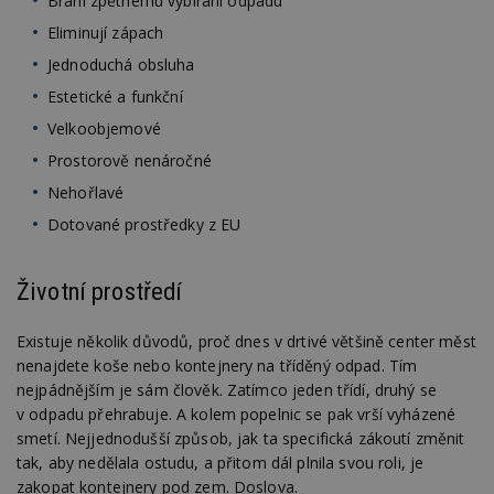
Brání zpětnému vybírání odpadu
Eliminují zápach
Jednoduchá obsluha
Estetické a funkční
Velkoobjemové
Prostorově nenáročné
Nehořlavé
Dotované prostředky z EU
Životní prostředí
Existuje několik důvodů, proč dnes v drtivé většině center měst
nenajdete koše nebo kontejnery na tříděný odpad. Tím
nejpádnějším je sám člověk. Zatímco jeden třídí, druhý se
v odpadu přehrabuje. A kolem popelnic se pak vrší vyházené
smetí. Nejjednodušší způsob, jak ta specifická zákoutí změnit
tak, aby nedělala ostudu, a přitom dál plnila svou roli, je
zakopat kontejnery pod zem. Doslova.