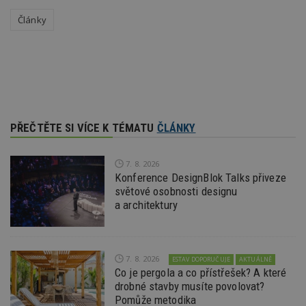
_hjFirstSeen
29
S
Hotjar Ltd
Články
minut
je
.estav.cz
54
ab
sekund
sl
ce
pr
po
N
ž
id
i
PŘEČTĚTE SI VÍCE K TÉMATU
ČLÁNKY
_hjAbsoluteSessionInProgress
29
S
Hotjar Ltd
minut
je
.estav.cz
54
ab
sekund
sl
7. 8. 2026
ce
Konference DesignBlok Talks přiveze
pr
po
světové osobnosti designu
N
a architektury
ž
id
i
counter
www.estav.cz
29
T
minut
co
7. 8. 2026
ESTAV DOPORUČUJE
AKTUÁLNĚ
53
po
Co je pergola a co přístřešek? A které
sekund
vy
se
drobné stavby musíte povolovat?
Pomůže metodika
__gfp_64b
1 rok
Je
Google LLC