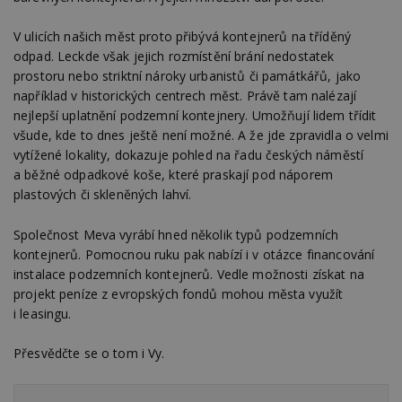
Nezbytně nutné soubory
V ulicích našich měst proto přibývá kontejnerů na tříděný
odpad. Leckde však jejich rozmístění brání nedostatek
Výkonové soubory
Soubory cílení
prostoru nebo striktní nároky urbanistů či památkářů, jako
Funkční soubory
Nezařazené soubory
například v historických centrech měst. Právě tam nalézají
nejlepší uplatnění podzemní kontejnery. Umožňují lidem třídit
Nezbytně nutné soubory cookie umožňují základní
funkce webových stránek, jako je přihlášení
všude, kde to dnes ještě není možné. A že jde zpravidla o velmi
uživatele a správa účtu. Webové stránky nelze bez
vytížené lokality, dokazuje pohled na řadu českých náměstí
nezbytně nutných souborů cookie správně
a běžné odpadkové koše, které praskají pod náporem
používat.
plastových či skleněných lahví.
Provider
/
Název
Vyprší
P
Doména
Společnost Meva vyrábí hned několik typů podzemních
_hjIncludedInPageviewSample
2
T
Hotjar Ltd
kontejnerů. Pomocnou ruku pak nabízí i v otázce financování
minuty
co
www.estav.cz
na
instalace podzemních kontejnerů. Vedle možnosti získat na
ab
Ho
projekt peníze z evropských fondů mohou města využít
zd
i leasingu.
ná
z
vz
Přesvědčte se o tom i Vy.
d
l
z
st