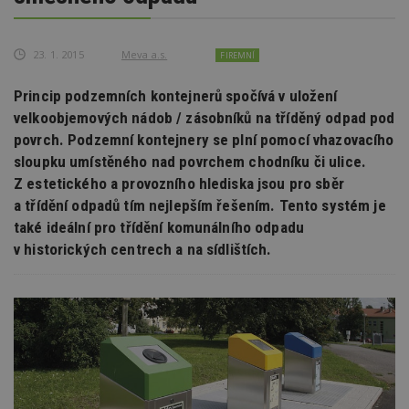
23. 1. 2015
Meva a.s.
FIREMNÍ
Princip podzemních kontejnerů spočívá v uložení
velkoobjemových nádob / zásobníků na tříděný odpad pod
povrch. Podzemní kontejnery se plní pomocí vhazovacího
sloupku umístěného nad povrchem chodníku či ulice.
Z estetického a provozního hlediska jsou pro sběr
a třídění odpadů tím nejlepším řešením. Tento systém je
také ideální pro třídění komunálního odpadu
v historických centrech a na sídlištích.