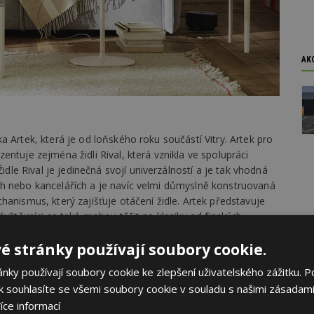
AK
 Artek, která je od loňského roku součástí Vitry. Artek pro
ntuje zejména židli Rival, která vznikla ve spolupráci
e Rival je jedinečná svojí univerzálností a je tak vhodná
h nebo kancelářích a je navíc velmi důmyslně konstruovaná
hanismus, který zajišťuje otáčení židle. Artek představuje
ávštěvníci se také mohou těšit na klasiky od finských
é stránky používají soubory cookie.
ky používají soubory cookie ke zlepšení uživatelského zážitku. P
 souhlasíte se všemi soubory cookie v souladu s našimi zásadami
íce informací