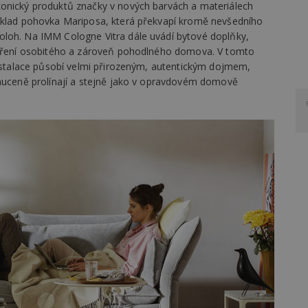
konický produktů značky v nových barvách a materiálech
říklad pohovka Mariposa, která překvapí kromě nevšedního
oloh. Na IMM Cologne Vitra dále uvádí bytové doplňky,
tvoření osobitého a zároveň pohodlného domova. V tomto
instalace působí velmi přirozeným, autentickým dojmem,
enuceně prolínají a stejně jako v opravdovém domově