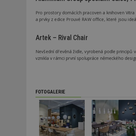
Pro prostory domácích pracoven a knihoven Vitra 
_dc_gtm_UA-53599
a prvky z edice Prouvé RAW office, které jsou ideál
Artek – Rival Chair
id
Nevšední dřevěná židle, vyrobená podle principů v
vznikla v rámci první spolupráce německého desig
_hjFirstSeen
_hjAbsoluteSessi
FOTOGALERIE
counter
__gfp_64b