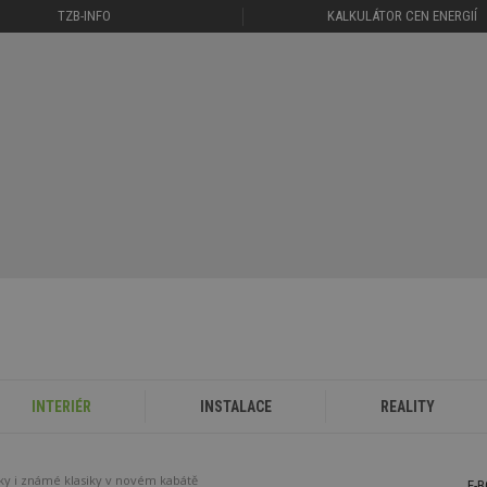
TZB-INFO
KALKULÁTOR CEN ENERGIÍ
INTERIÉR
INSTALACE
REALITY
ky i známé klasiky v novém kabátě
E-