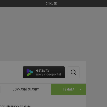
DISKUZE
estav.tv
nový videoportál
DOPRAVNÍ STAVBY
TÉMATA
BOOK: PŘÍRUČKY ZDARMA!