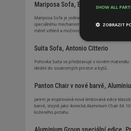
Mariposa Sofa, Edward Barber a Ja
SHOW ALL PAR
Mariposa Sofa je jedinečná kromě svého designu t
speciálnímu mechanismu je tak možné nejrůzněji 
ZOBRAZIT P
měnit vzhled a možnosti sezení.
Nezbytně
nutné soubor
Suita Sofa, Antonio Citterio
Pohovka Suita se představuje v novém materiálu Kv
ideální do soukromých prostor a bytů.
Panton Chair v nové barvě, Alumini
Nezbytně nutné s
Jarem je inspirovaná nová limitovaná edice klasic
Nezbytně nutné soubo
Webové stránky nelz
barvě, stejně jako ikonická Aluminium Chair EA 10
koženého potahu.
Název
_hjIncludedInPa
Aluminium Group speciální edice, 