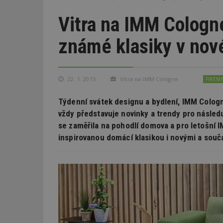
Vitra na IMM Cologne
známé klasiky v nov
22. 1. 2015
Vitra na IMM Cologne
FIREM
Týdenní svátek designu a bydlení, IMM Cologne
vždy představuje novinky a trendy pro násled
se zaměřila na pohodlí domova a pro letošní 
inspirovanou domácí klasikou i novými a souč