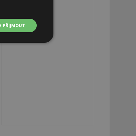
E PŘIJMOUT
Nezařazené
soubory
zařazené soubory
 a správa účtu.
aby informoval
zahrnut do