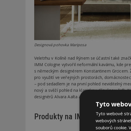
Designová pohovka Mariposa
Veletrhu v Kolíně nad Rýnem se účastní také značka
IMM Cologne vytvořil neformální kavárnu, kde preze
s německým designérem Konstantinem Grcicem. Židl
pro využití ve veřejných prostorách, domácnostec
– pod sedadlem je na první pohled neviditelný mec
nový a svěží pohled na klasickou dřevěnou židli. N
designérů Alvara Aalta a Ilmari Tapiovaara.
Tyto webov
Tyto webové strán
Produkty na IMM Cologne
webových stránek
souborů cookie.
V