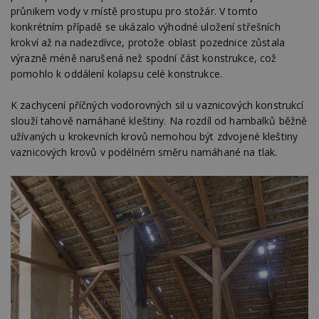
minut
je
.estav.cz
průnikem vody v místě prostupu pro stožár. V tomto
54
ab
sekund
sl
konkrétním případě se ukázalo výhodné uložení střešních
ce
krokví až na nadezdívce, protože oblast pozednice zůstala
pr
po
výrazně méně narušená než spodní část konstrukce, což
N
pomohlo k oddálení kolapsu celé konstrukce.
ž
id
i
K zachycení příčných vodorovných sil u vaznicových konstrukcí
counter
www.estav.cz
29
T
slouží tahově namáhané kleštiny. Na rozdíl od hambalků běžně
minut
co
53
po
užívaných u krokevních krovů nemohou být zdvojené kleštiny
sekund
vy
vaznicových krovů v podélném směru namáhané na tlak.
se
__gfp_64b
1 rok
Je
Google LLC
so
.estav.cz
kt
sp
da
c
n
w
Název
Provider
/
Doména
Vyprší