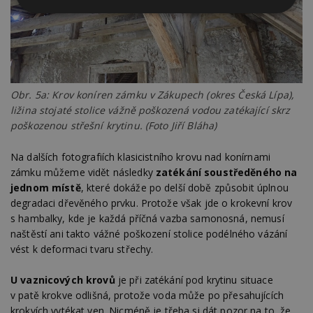
Nezbytně
Výkonové
Soubory
nutné
soubory
cílení
soubory
Funkční soubory
Nezařazené
Obr. 5a: Krov koníren zámku v Zákupech (okres Česká Lípa),
soubory
ližina stojaté stolice vážně poškozená vodou zatékající skrz
poškozenou střešní krytinu. (Foto Jiří Bláha)
Na dalších fotografiích klasicistního krovu nad konírnami
zámku můžeme vidět následky
zatékání soustředěného na
jednom místě
, které dokáže po delší době způsobit úplnou
Nezbytně nutné soubory
degradaci dřevěného prvku. Protože však jde o krokevní krov
s hambalky, kde je každá příčná vazba samonosná, nemusí
Výkonové soubory
Soubory cílení
naštěstí ani takto vážné poškození stolice podélného vázání
Funkční soubory
Nezařazené soubory
vést k deformaci tvaru střechy.
Nezbytně nutné soubory cookie umožňují základní
funkce webových stránek, jako je přihlášení
U vaznicových krovů
je při zatékání pod krytinu situace
uživatele a správa účtu. Webové stránky nelze bez
v patě krokve odlišná, protože voda může po přesahujících
nezbytně nutných souborů cookie správně
krokvích vytékat ven. Nicméně je třeba si dát pozor na to, že
používat.