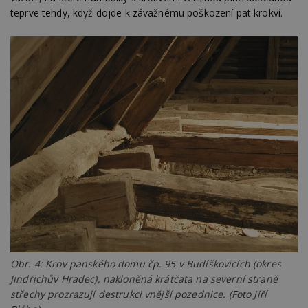
teprve tehdy, když dojde k závažnému poškození pat krokví.
Obr. 4: Krov panského domu čp. 95 v Budíškovicích (okres
Jindřichův Hradec), nakloněná krátčata na severní straně
střechy prozrazují destrukci vnější pozednice. (Foto Jiří