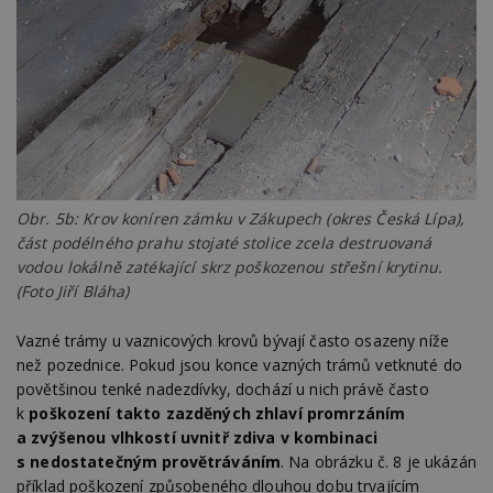
nu
be
sk
f
s
ná
je
kt
id
p
ú
An
id
www.estav.cz
1 rok
T
Obr. 5b: Krov koníren zámku v Zákupech (okres Česká Lípa),
co
po
část podélného prahu stojaté stolice zcela destruovaná
vy
vodou lokálně zatékající skrz poškozenou střešní krytinu.
se
(Foto Jiří Bláha)
_hjFirstSeen
29
S
Hotjar Ltd
minut
je
.estav.cz
54
ab
Vazné trámy u vaznicových krovů bývají často osazeny níže
sekund
sl
ce
než pozednice. Pokud jsou konce vazných trámů vetknuté do
pr
povětšinou tenké nadezdívky, dochází u nich právě často
po
N
k
poškození takto zazděných zhlaví promrzáním
ž
a zvýšenou vlhkostí uvnitř zdiva v kombinaci
id
i
s nedostatečným provětráváním
. Na obrázku č. 8 je ukázán
příklad poškození způsobeného dlouhou dobu trvajícím
_hjAbsoluteSessionInProgress
29
S
Hotjar Ltd