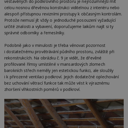
sledov
4 týdny
vestavěných do podkrovního prostoru je nejrozumnější mít
soubor cookie
uživat
celou nosnou dřevěnou konstrukci viditelnou z interiéru nebo
se používá k
předvo
ibbid
.bbelements.com
2 měsíce 4
rozlišení
videa 
týdny
alespoň přístupnou revizními prostupy k občasným kontrolám.
jedinečných
vložen
uživatelů
Protože nemusí jít vždy o jednoduché posouzení vyžadující
webů; 
ibbid
www.estav.cz
Zavřením
přiřazením
určit, 
prohlížeče
určité znalosti a vybavení, doporučujeme laikům najít si ty
náhodně
návště
vygenerovaného
správné odborníky a řemeslníky.
použív
c
.bidswitch.net
1 rok
čísla jako
nebo s
identifikátoru
verzi 
klienta. Je
Youtub
Podobně jako v minulosti je třeba věnovat pozornost
součástí každého
i dostatečnému provětrávání půdního prostoru, zvláště při
požadavku na
uid
.adform.net
2 měsíce
Tento 
stránku na webu
cookie
rekonstrukcích. Na obrázku č. 9 je vidět, že dřevěné
a slouží k
jednoz
výpočtu údajů o
profilované římsy umístěné v mansardových zlomech
přiřaz
návštěvnících,
strojo
barokních střech neměly jen estetickou funkci, ale sloužily
relacích a
genero
kampaních pro
i k přirozené ventilaci podkroví. Jejich dodatečné oplechování
uživate
analytické
shrom
bez uchování větrací funkce tak může vést k výraznému
přehledy webů.
údaje o
na web
zhoršení vlhkostních poměrů v podkroví.
data m
odeslá
analýze
třetí s
test_cookie
14 minut
Tento 
Google LLC
54 sekund
cookie
.doubleclick.net
společ
Double