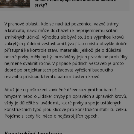
prvky?
V prahové oblasti, kde se nachází pozednice, vazné trámy
a krátčata, navíc může docházet i k nepříjemnému sčítání
zmíněných účinků. Výhodou ale bývá to, že s výjimkou krovů
zakrytých půdními vestavbami bývají tato místa obvykle dobře
přístupná ke kontrole stavu materiálu. Jelikož jde o důležité
nosné prvky, měly by být prováděny jejich pravidelné prohlídky
nejméně dvakrát ročně. V případě půdních vestaveb je proto
dobré po projektantech požadovat vyřešení budoucího
revizního přístupu k těmto patním částem krovů.
Ať už jde o poškození zaviněné dřevokaznými houbami či
hmyzem nebo o „lidské“ chyby při opravách a úpravách krovů,
vždy je důležité si uvědomit, které prvky a spoje ustálených
konstrukčních typů jsou klíčové pro konstrukční stabilitu celku.
Pojďme si tedy říci něco o nejčastějších typech.