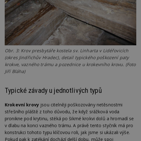
Obr. 3: Krov presbytáře kostela sv. Linharta v Lidéřovicích
(okres Jindřichův Hradec), detail typického poškození paty
krokve, vazného trámu a pozednice u krokevního krovu. (Foto
Jiří Bláha)
Typické závady u jednotlivých typů
Krokevní krovy
jsou citelněji poškozovány netěsnostmi
střešního pláště z toho důvodu, že když srážková voda
pronikne pod krytinu, stéká po šikmé krokvi dolů a hromadí se
v dlabu na konci vazného trámu. A právě tento styčník má pro
konstrukci tohoto typu klíčovou roli, jak jsme si ukázali výše.
Pokud pak k zatékání dochází delší dobu, může spoj