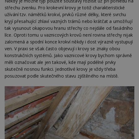
Někdy je možné typ použité soustavy rozlišit už při pohledu na
střechu zvenku. Pro krokevní krovy je totiž charakteristické
užívání tzv. námětků krokví, prvků různé délky, které svrchu
kryjí přesahující zhlaví vazných trámů nebo krátčat a umožňují
tak vysunout okapovou hranu střechy co nejdále od fasádního
líce. Oproti tomu u vaznicových krovů není rovina střechy nijak
zalomená a spodní konce krokví někdy i dost výrazně vystupují
ven. V praxi se však často objevují i krovy se znaky obou
konstrukčních systémů. Jako vaznicové krovy bychom správně
měli označovat ale jen takové, kde mají podélné prvky
skutečně nosnou funkci. Jednotlivé krovy je vždy třeba
posuzovat podle skutečného stavu zjištěného na místě.