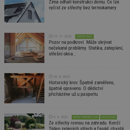
uživate
Zima odhalí konstrukci domu. Co lze
vyčíst ze střechy bez termokamery
IDE
2 roky
Tento 
Google LLC
cookie
.doubleclick.net
společ
Double
provád
inform
tom, j
19. 11. 2025
EXPERT RADÍ
uživate
webové
Pozor na podkroví. Může skrývat
a jakou
nečekané problémy. Statika, zateplení,
reklam
střešní okna...
koncov
mohl v
návště
uvede
webu.
26. 8. 2025
CMPRO
2 měsíce 4
Tyto s
Casale Media
Historický krov: Špatně zaměřeno,
týdny
cookie
Inc.
spojen
.casalemedia.com
špatně opraveno. O dědictví
reklam
přicházíme už u pasportu
sledov
produk
které 
uživate
6. 6. 2025
ESTAV DOPORUČUJE
AKTUÁLNĚ
Ze střechy rovnou na zahradu. Končí
Týden zelených střech a fasád, chystá