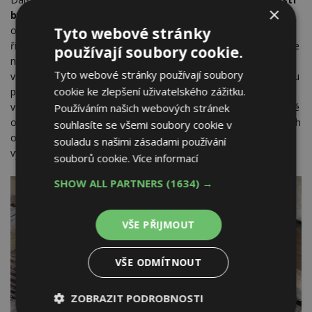
×
bývají často zazděné do koruny zdiva
. Nejčastěji jde
o pozednice, někdy zcela skryté, protože sloužily ke zpevnění
Tyto webové stránky
římsového zdiva. Po delší době se však u těchto případů může
používají soubory cookie.
nepříznivě projevit nadměrná kondenzace vzdušné vlhkosti
Tyto webové stránky používají soubory
v promrzající části zdiva. Obrázek ukazuje prahovou část krovu
cookie ke zlepšení uživatelského zážitku.
podélně vázaného ležatou stolicí s volnými krátčaty
v prázdných příčných vazbách, kdy u vnější pozednice částečně
Používáním našich webových stránek
obezděné cihlovou římsou došlo přibližně po dvou stech letech
souhlasíte se všemi soubory cookie v
od vzniku krovu k destrukci hnilobou, která způsobila výrazné
souladu s našimi zásadami používání
vyklonění krátčat.
souborů cookie.
Více informací
SHOW ALL PARTNERS
(1634) →
VŠE PŘIJMOUT
VŠE ODMÍTNOUT
ZOBRAZIT PODROBNOSTI