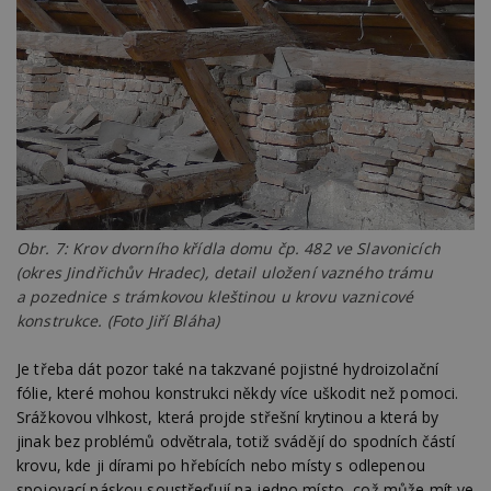
(kterou
společ
Google
zjistila
prohlí
návště
webu 
soubor
id
.m6r.eu
2 měsíce 4
Tento 
týdny
cookie
používá
analýz
optima
reklam
kampan
Obr. 7: Krov dvorního křídla domu čp. 482 ve Slavonicích
Double
Google
(okres Jindřichův Hradec), detail uložení vazného trámu
Suite
a pozednice s trámkovou kleštinou u krovu vaznicové
tuuid
.bidswitch.net
1 rok
Tento 
konstrukce. (Foto Jiří Bláha)
cookie
hlavně
bidswit
Je třeba dát pozor také na takzvané pojistné hydroizolační
aby by
reklam
fólie, které mohou konstrukci někdy více uškodit než pomoci.
pro ná
Srážkovou vlhkost, která projde střešní krytinou a která by
webu
relevan
jinak bez problémů odvětrala, totiž svádějí do spodních částí
krovu, kde ji dírami po hřebících nebo místy s odlepenou
sid
.seznam.cz
4 týdny 2
Toto j
dny
běžný 
spojovací páskou soustřeďují na jedno místo, což může mít ve