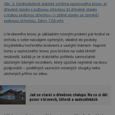
Obr. 2: Zjednodušené statické schéma vaznicového krovu: a)
dřevěné stavby s pultovou střechou; b) dřevěné stavby
s nízkou sedlovou střechou; c) zděné stavby se strmější
sedlovou střechou. Zdroj: TZB-info
U krokevního krovu je základním nosným prvkem pár krokví ve
vrcholu o sebe navzájem opřených, ideálně do podoby
trojúhelníku tvořeného krokvemi a vazným trámem. Naproti
tomu u vaznicového krovu jsou krokve na sobě téměř
nezávislé, každá je ze statického pohledu samostatně
uloženým šikmým nosníkem, který spočívá nejméně na dvou
podporách – podélných vaznicích nesených sloupky nebo
uložených přímo na zdivu.
Jak se starat o dřevěnou chalupu: Na co si dát
pozor v krovech, štítech a nadezdívkách