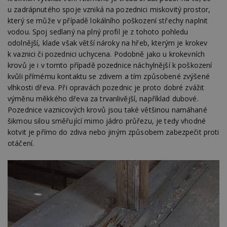
u zadrápnutého spoje vzniká na pozednici miskovitý prostor,
Provider
/
Název
Vyprší
P
který se může v případě lokálního poškození střechy naplnit
Doména
vodou. Spoj sedlaný na plný profil je z tohoto pohledu
_hjIncludedInPageviewSample
2
T
Hotjar Ltd
odolnější, klade však větší nároky na hřeb, kterým je krokev
minuty
co
www.estav.cz
na
k vaznici či pozednici uchycena. Podobně jako u krokevních
ab
krovů je i v tomto případě pozednice náchylnější k poškození
Ho
zd
kvůli přímému kontaktu se zdivem a tím způsobené zvýšené
ná
z
vlhkosti dřeva. Při opravách pozednic je proto dobré zvážit
vz
výměnu měkkého dřeva za trvanlivější, například dubové.
d
l
Pozednice vaznicových krovů jsou také většinou namáhané
z
šikmou silou směřující mimo jádro průřezu, je tedy vhodné
st
w
kotvit je přímo do zdiva nebo jiným způsobem zabezpečit proti
otáčení.
_dc_gtm_UA-53599847-1
.estav.cz
53
T
sekund
co
př
w
po
S
Go
da
kó
Po
lz
z