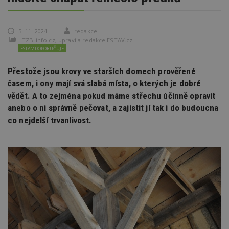
5. 11. 2024
redakce
TZB-info.cz, upravila redakce ESTAV.cz
ESTAV DOPORUČUJE
Přestože jsou krovy ve starších domech prověřené
časem, i ony mají svá slabá místa, o kterých je dobré
vědět. A to zejména pokud máme střechu účinně opravit
anebo o ni správně pečovat, a zajistit jí tak i do budoucna
co nejdelší trvanlivost.