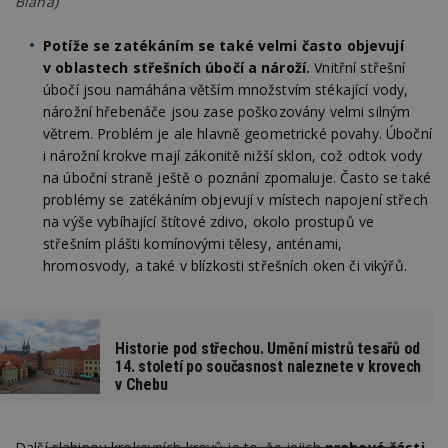
Bláha)
Potíže se zatékáním se také velmi často objevují
v oblastech střešních úbočí a nároží.
Vnitřní střešní
úbočí jsou namáhána větším množstvím stékající vody,
nárožní hřebenáče jsou zase poškozovány velmi silným
větrem. Problém je ale hlavně geometrické povahy. Úboční
i nárožní krokve mají zákonitě nižší sklon, což odtok vody
na úboční straně ještě o poznání zpomaluje. Často se také
problémy se zatékáním objevují v místech napojení střech
na výše vybíhající štítové zdivo, okolo prostupů ve
střešním plášti komínovými tělesy, anténami,
hromosvody, a také v blízkosti střešních oken či vikýřů.
Historie pod střechou. Umění mistrů tesařů od
14. století po současnost naleznete v krovech
v Chebu
Další slabinou krokevních krovů je to, že jejich
prahové části