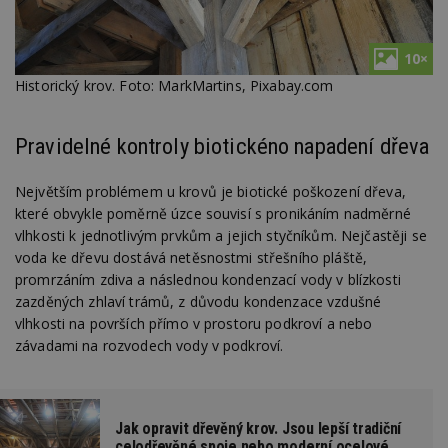
10×
Historický krov. Foto: MarkMartins, Pixabay.com
Pravidelné kontroly biotickéno napadení dřeva
Největším problémem u krovů je biotické poškození dřeva,
které obvykle poměrně úzce souvisí s pronikáním nadměrné
vlhkosti k jednotlivým prvkům a jejich styčníkům. Nejčastěji se
voda ke dřevu dostává netěsnostmi střešního pláště,
promrzáním zdiva a následnou kondenzací vody v blízkosti
zazděných zhlaví trámů, z důvodu kondenzace vzdušné
vlhkosti na površích přímo v prostoru podkroví a nebo
závadami na rozvodech vody v podkroví.
Jak opravit dřevěný krov. Jsou lepší tradiční
celodřevěné spoje nebo moderní ocelové