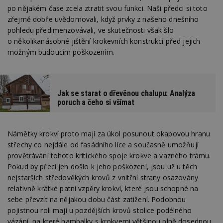
po nějakém čase zcela ztratit svou funkci. Naši předci si toto
zřejmě dobře uvědomovali, když prvky z našeho dnešního
pohledu předimenzovávali, ve skutečnosti však šlo
o několikanásobné jištění krokevních konstrukcí před jejich
možným budoucím poškozením.
Jak se starat o dřevěnou chalupu: Analýza
poruch a čeho si všímat
Námětky krokví proto mají za úkol posunout okapovou hranu
střechy co nejdále od fasádního líce a současně umožňují
provětrávání tohoto kritického spoje krokve a vazného trámu.
Pokud by přeci jen došlo k jeho poškození, jsou už u těch
nejstarších středověkých krovů z vnitřní strany osazovány
relativně krátké patní vzpěry krokví, které jsou schopné na
sebe převzít na nějakou dobu část zatížení. Podobnou
pojistnou roli mají u pozdějších krovů stolice podélného
vázání, na které hambalky s krokvemi většinou plně dosednou