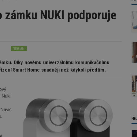
o zámku NUKI podporuje
FIREMNÍ
 zámku. Díky novému univerzálnímu komunikačnímu
řízení Smart Home snadněji než kdykoli předtím.
ový
 Nuki
e
 Navíc
.
NE
ad
,