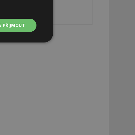
E PŘIJMOUT
Nezařazené
soubory
zařazené soubory
 a správa účtu.
aby informoval
zahrnut do