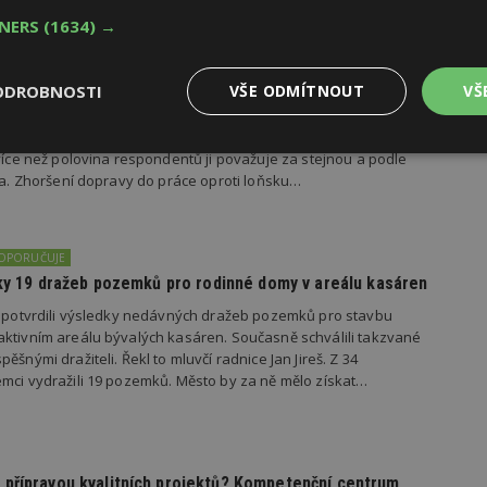
TNERS
(1634) →
dí se špatnou dopravou do práce se chce přestěhovat
ODROBNOSTI
VŠE ODMÍTNOUT
VŠ
važuje dopravní dostupnost z bydlení do práce za špatnou, se
kem 37 procent Čechů zaznamenalo, že se situace s dopravou za
Výkonové
Soubory cílení
Funkční
 více než polovina respondentů ji považuje za stejnou a podle
y
soubory
soubory
ila. Zhoršení dopravy do práce oproti loňsku…
DOPORUČUJE
edky 19 dražeb pozemků pro rodinné domy v areálu kasáren
s potvrdili výsledky nedávných dražeb pozemků pro stavbu
oubory
Výkonové soubory
Soubory cílení
Funkční soubory
Ne
ktivním areálu bývalých kasáren. Současně schválili takzvané
ěšnými dražiteli. Řekl to mluvčí radnice Jan Jireš. Z 34
ry cookie umožňují základní funkce webových stránek, jako je přihlášení uživatele
mci vydražili 19 pozemků. Město by za ně mělo získat…
e bez nezbytně nutných souborů cookie správně používat.
Provider
/
Vyprší
Popis
Doména
geviewSample
2
Tento soubor cookie je nastaven tak, 
Hotjar Ltd
přípravou kvalitních projektů? Kompetenční centrum
minuty
Hotjar o tom, zda je tento návštěvník 
www.estav.cz