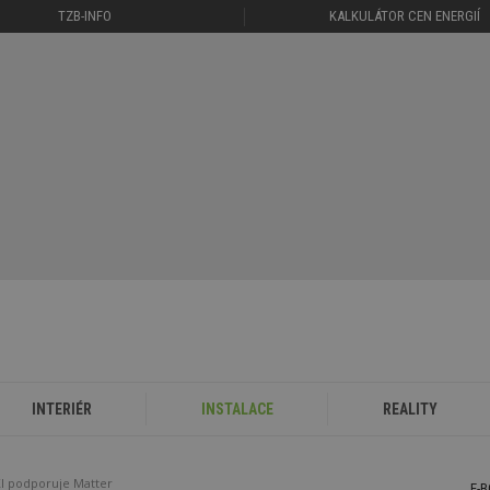
TZB-INFO
KALKULÁTOR CEN ENERGIÍ
INTERIÉR
INSTALACE
REALITY
I podporuje Matter
E-