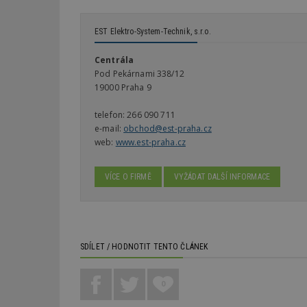
EST Elektro-System-Technik, s.r.o.
Centrála
Pod Pekárnami 338/12
19000 Praha 9
telefon:
266 090 711
e-mail:
obchod@est-praha.cz
web:
www.est-praha.cz
VÍCE O FIRMĚ
VYŽÁDAT DALŠÍ INFORMACE
SDÍLET / HODNOTIT TENTO ČLÁNEK
0