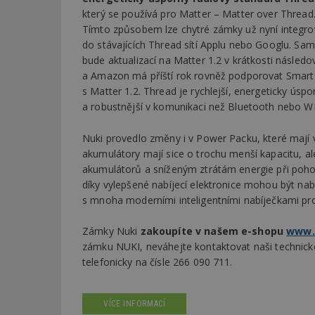
který se používá pro Matter – Matter over Thread
Tímto způsobem lze chytré zámky už nyní integro
do stávajících Thread sítí Applu nebo Googlu. Sa
bude aktualizací na Matter 1.2 v krátkosti následo
a Amazon má příští rok rovněž podporovat Smart
s Matter 1.2. Thread je rychlejší, energeticky úspo
a robustnější v komunikaci než Bluetooth nebo 
Nuki provedlo změny i v Power Packu, které mají 
akumulátory mají sice o trochu menší kapacitu, al
akumulátorů a sníženým ztrátám energie při pohot
díky vylepšené nabíjecí elektronice mohou být na
s mnoha moderními inteligentními nabíječkami prob
Zámky Nuki
zakoupíte v našem e-shopu
www.
zámku NUKI, neváhejte kontaktovat naši techni
telefonicky na čísle 266 090 711.
VÍCE INFORMACÍ