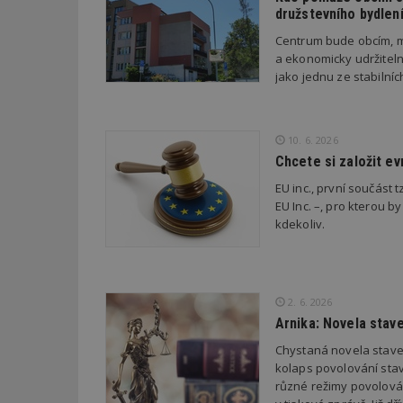
družstevního bydlen
Centrum bude obcím, m
_dc_gtm_UA-53599
a ekonomicky udržiteln
jako jednu ze stabilní
id
10. 6. 2026
Chcete si založit e
_hjFirstSeen
EU inc., první součást t
EU Inc. –, pro kterou by
kdekoliv.
_hjAbsoluteSessi
2. 6. 2026
counter
Arnika: Novela stav
Chystaná novela stave
__gfp_64b
kolaps povolování stav
různé režimy povolován