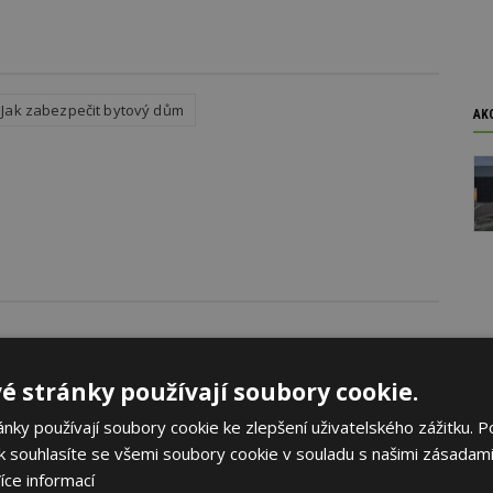
Jak zabezpečit bytový dům
AK
oku 2026
é stránky používají soubory cookie.
yhlásila první ročník soutěže Brownfield roku 2026, která
ky používají soubory cookie ke zlepšení uživatelského zážitku. P
rojekty revitalizace brownfieldů měst a obcí z celé České
 souhlasíte se všemi soubory cookie v souladu s našimi zásadami
íce informací