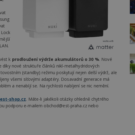
.
vat
msung
vat
 Lock
rnější
WLAN.
vést k
prodloužení výdrže akumulátorů o 30 %
. Nové
e díky nové struktuře článků nikl-metalhydridových
ovostním (standby) režimu poskytují nejen delší výdrž, ale
bíjeny všemi síťovými adaptéry. Dosavadní generace má
lém a nenabíjí se. Na rychlosti nabíjení se nic nemění.
est-shop.cz
. Máte-li jakékoli otázky ohledně chytrého
ckou podporu e-mailem obchod@est-praha.cz nebo