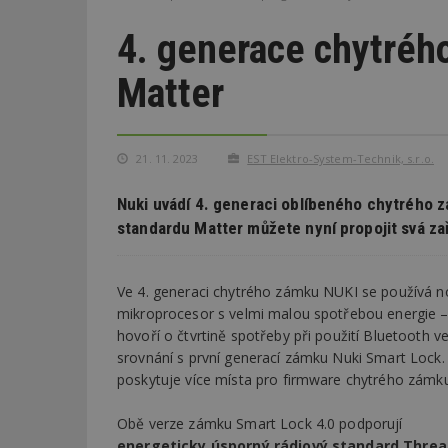
4. generace chytréh
Matter
21. 11. 2023
EST Elektro-System-Technik, s.r.o.
Nuki uvádí 4. generaci oblíbeného chytrého
standardu Matter můžete nyní propojit svá za
Ve 4. generaci chytrého zámku NUKI se používá n
mikroprocesor s velmi malou spotřebou energie –
hovoří o čtvrtině spotřeby při použití Bluetooth v
srovnání s první generací zámku Nuki Smart Lock.
poskytuje více místa pro firmware chytrého zámku
Obě verze zámku Smart Lock 4.0 podporují
energeticky úsporný rádiový standard Thre