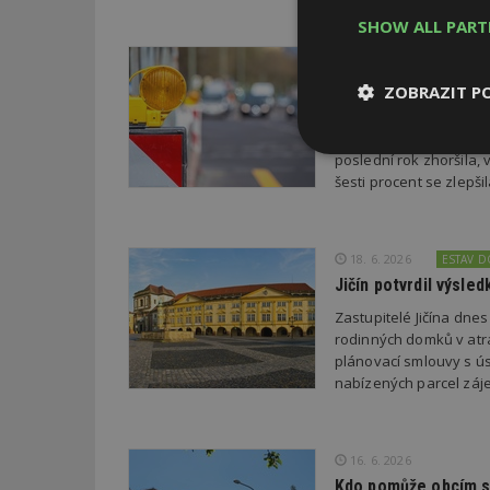
SHOW ALL PAR
22. 6. 2026
Průzkum: Třetina li
ZOBRAZIT P
Třetina lidí, která po
chce přestěhovat. Cel
Nezbytně
poslední rok zhoršila,
nutné soubor
šesti procent se zlepš
18. 6. 2026
ESTAV 
Jičín potvrdil výsl
Zastupitelé Jičína dne
Nezbytně nutné s
rodinných domků v atra
plánovací smlouvy s úsp
Nezbytně nutné soubo
nabízených parcel záje
Webové stránky nelz
Název
16. 6. 2026
_hjIncludedInPa
Kdo pomůže obcím s 