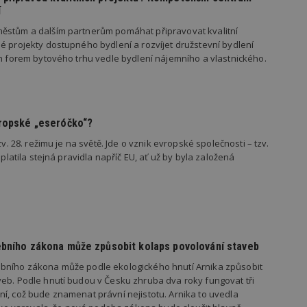
vzorkování dat definovaného limitem z
í
vašeho webu.
ěstům a dalším partnerům pomáhat připravovat kvalitní
847-1
.estav.cz
53
Tento soubor cookie je přidružen k w
é projekty dostupného bydlení a rozvíjet družstevní bydlení
sekund
Správce značek Google k načtení dalšíc
stránku. Pokud je použit, lze jej považ
ch forem bytového trhu vedle bydlení nájemního a vlastnického.
nutný, protože bez něj jiné skripty ne
správně. Konec názvu je jedinečné číslo
identifikátorem přidruženého účtu Goog
www.estav.cz
1 rok
Tento soubor cookie se používá k vytvá
uživatele
vropské „eseróčko“?
29
Soubor cookie je nastaven tak, aby Hot
Hotjar Ltd
zv. 28. režimu je na světě. Jde o vznik evropské společnosti – tzv.
minut
začátek cesty uživatele pro celkový poče
.estav.cz
54
Neobsahuje žádné identifikovatelné in
 platila stejná pravidla napříč EU, ať už by byla založená
sekund
onInProgress
29
Soubor cookie je nastaven tak, aby Hot
Hotjar Ltd
minut
začátek cesty uživatele pro celkový poče
.estav.cz
54
Neobsahuje žádné identifikovatelné in
sekund
www.estav.cz
29
Tento soubor cookie se používá k vytvá
minut
uživatele
ebního zákona může způsobit kolaps povolování staveb
53
sekund
bního zákona může podle ekologického hnutí Arnika způsobit
1 rok
Jedná se o soubor cookie, který slouží k
eb. Podle hnutí budou v Česku zhruba dva roky fungovat tři
Google LLC
dalších souborů cookie návštěvníkem 
.estav.cz
í, což bude znamenat právní nejistotu. Arnika to uvedla