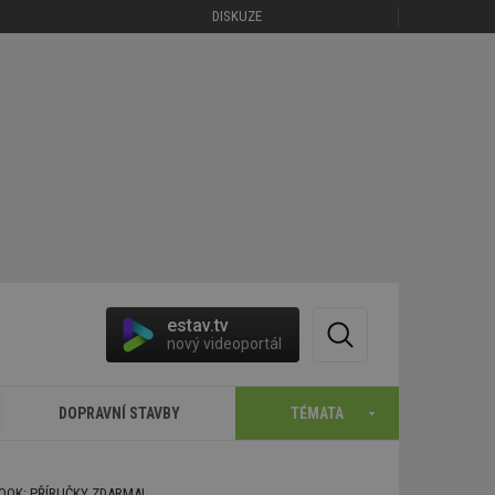
DISKUZE
estav.tv
nový videoportál
DOPRAVNÍ STAVBY
TÉMATA
BOOK: PŘÍRUČKY ZDARMA!