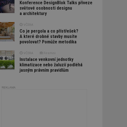
Konference DesignBlok Talks přiveze
světové osobnosti designu
a architektury
VČERA
Co je pergola a co přístřešek?
A které drobné stavby musíte
povolovat? Pomůže metodika
VČERA
Firemní
Instalace venkovní jednotky
klimatizace nebo žaluzií podléhá
jasným právním pravidlům
REKLAMA