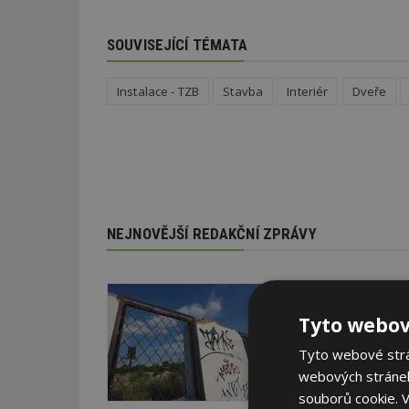
SOUVISEJÍCÍ TÉMATA
Instalace - TZB
Stavba
Interiér
Dveře
NEJNOVĚJŠÍ REDAKČNÍ ZPRÁVY
29. 6. 2026
Soutěž Brownfield r
Tyto webov
Agentura CzechInvest v
Tyto webové strán
oceňuje nejzdařilejší p
webových stránek
republiky.
souborů cookie.
V