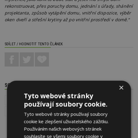
rekonstruovat, přes poruchy domu, jednání s úřady, shánění
projektanta, způsob vytápění domu, vnitřní dispozice, výběr
oken dveří a střešní krytiny až po vnitřní prostředí v domě.“
SDÍLET / HODNOTIT TENTO ČLÁNEK
1
SOUVISEJÍCÍ TÉMATA
×
Tyto webové stránky
Redakční krátké zprávy
Stavba
používají soubory cookie.
Jak si postavit rodinný dům
Tyto webové stránky používají soubory
cookie ke zlepšení uživatelského zážitku.
Používáním našich webových stránek
souhlasíte se všemi soubory cookie v