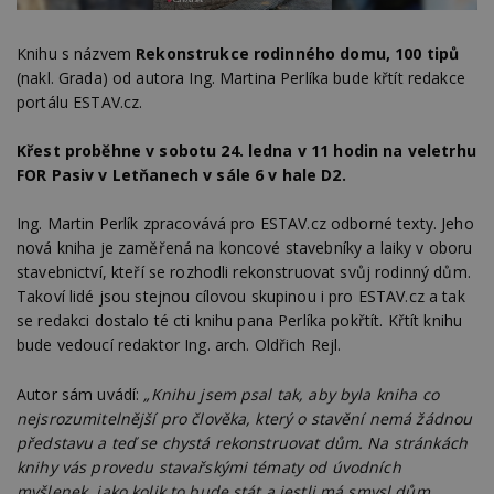
Knihu s názvem
Rekonstrukce rodinného domu, 100 tipů
(nakl. Grada) od autora Ing. Martina Perlíka bude křtít redakce
portálu ESTAV.cz.
Křest proběhne v sobotu 24. ledna v 11 hodin na veletrhu
FOR Pasiv v Letňanech v sále 6 v hale D2.
Ing. Martin Perlík zpracovává pro ESTAV.cz odborné texty. Jeho
nová kniha je zaměřená na koncové stavebníky a laiky v oboru
stavebnictví, kteří se rozhodli rekonstruovat svůj rodinný dům.
Takoví lidé jsou stejnou cílovou skupinou i pro ESTAV.cz a tak
se redakci dostalo té cti knihu pana Perlíka pokřtít. Křtít knihu
bude vedoucí redaktor Ing. arch. Oldřich Rejl.
Autor sám uvádí:
„Knihu jsem psal tak, aby byla kniha co
nejsrozumitelnější pro člověka, který o stavění nemá žádnou
představu a teď se chystá rekonstruovat dům. Na stránkách
knihy vás provedu stavařskými tématy od úvodních
myšlenek, jako kolik to bude stát a jestli má smysl dům