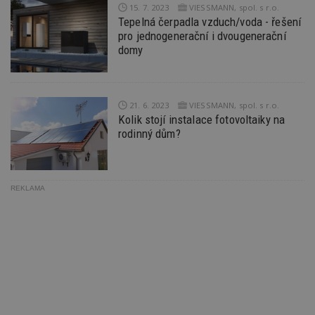
Ho
15. 7. 2023
VIESSMANN, spol. s r.o.
zd
Tepelná čerpadla vzduch/voda - řešení
ná
z
pro jednogenerační i dvougenerační
vz
domy
d
l
z
st
w
21. 6. 2023
VIESSMANN, spol. s r.o.
_dc_gtm_UA-53599847-1
.estav.cz
53
T
Kolik stojí instalace fotovoltaiky na
sekund
co
př
rodinný dům?
w
po
S
Go
da
kó
REKLAMA
Po
lz
z
nu
be
sk
f
s
ná
je
kt
id