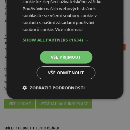
12. 9. Olomouc
– OC Haná – Kafkova 1223/8, Horní Lán,
cookie ke zlepšení uživatelského zážitku.
779 00 Olomouc –
od 9:00 do 17:00 hod.
Používáním našich webových stránek
13. 9. Ostrava
– Avion Shopping Park – 114, Rudná 3114,
souhlasíte se všemi soubory cookie v
Zábřeh, 700 30 Ostrava –
od 9:00 do 17:00 hod.
souladu s našimi zásadami používání
souborů cookie.
Více informací
VIESSMANN, SPOL. S R.O.
SHOW ALL PARTNERS
(1634) →
Prodejní zastoupení
Plzeňská 189
252 19 Chrášťany
VŠE PŘIJMOUT
telefon:
257 090 900
VŠE ODMÍTNOUT
e-mail:
viessmann@viessmann.cz
web:
www.viessmann.cz
,
www.tepelka.cz
,
ZOBRAZIT PODROBNOSTI
www.facebook.com/ViessmannClimateSolutionsCZ
Nezbytně
Výkonové
Soubory
VÍCE O FIRMĚ
nutné
VYŽÁDAT DALŠÍ INFORMACE
soubory
cílení
soubory
SDÍLET / HODNOTIT TENTO ČLÁNEK