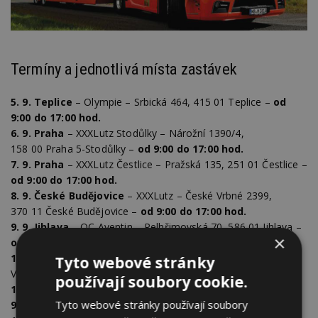
Termíny a jednotlivá místa zastávek
5. 9. Teplice
– Olympie – Srbická 464, 415 01 Teplice –
od
9:00 do 17:00 hod.
6. 9. Praha
– XXXLutz Stodůlky – Nárožní 1390/4,
158 00 Praha 5-Stodůlky –
od 9:00 do 17:00 hod.
7. 9. Praha
– XXXLutz Čestlice – Pražská 135, 251 01 Čestlice –
od 9:00 do 17:00 hod.
8. 9. České Budějovice
– XXXLutz – České Vrbné 2399,
370 11 České Budějovice –
od 9:00 do 17:00 hod.
9. 9. Jihlava
– OC Aventin – Pelhřimovská 70, 586 01 Jihlava –
×
od 9:00 do 17:00 hod.
10. 9. Hradec Králové
– S1 Center – Akademika Bedrny 383,
Tyto webové stránky
Věkoše, 500 03 Hradec Králové –
od 9:00 do 17:00 hod.
používají soubory cookie.
11. 9. Brno
– XXXLutz – Splaviska 1154, 664 42 Modřice –
od
Tyto webové stránky používají soubory
9:00 do 17:00 hod.