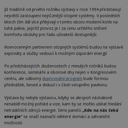
Již tradičně od prvého ročníku výstavy v roce 1994 představují
největší zastoupení nejrůznější otopné systémy. V posledních
letech čím dál více přibývají v tomto oboru moderní kotle na
tuhá paliva, jejichž provoz je i za cenu určitého snížení
komfortu obsluhy pro řadu uživatelů dostupnější.
Rovnocenným partnerem otopných systémů budou na výstavě
exponáty a služby vedoucí k možným úsporám energií.
Po předcházejících zkušenostech z minulých ročníků budou
konference, semináře a oborové dny nejen v Kongresovém
centru, ale odborný
doprovodný program
bude formou
přednášek, besed a diskuzí i v části vstupního pavilonu.
Výstava by nebyla výstavou, kdyby se alespoň náznakově
nenabídl možný pohled a vize, kam by se mohlo ubírat hledání
netradičních zdrojů energie. Série panelů
„Kde na nás čeká
energie“
se snaží naznačit některé domácí a zahraniční
možnosti.