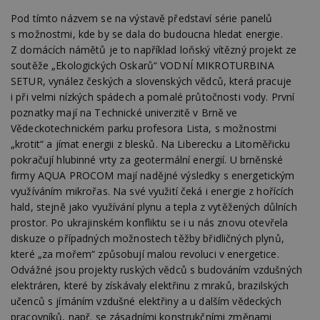
Pod tímto názvem se na výstavě představí série panelů
s možnostmi, kde by se dala do budoucna hledat energie.
Z domácích námětů je to například loňský vítězný projekt ze
soutěže „Ekologických Oskarů“ VODNÍ MIKROTURBINA
SETUR, vynález českých a slovenských vědců, která pracuje
i při velmi nízkých spádech a pomalé průtočnosti vody. První
poznatky mají na Technické univerzitě v Brně ve
Vědeckotechnickém parku profesora Lista, s možnostmi
„krotit“ a jímat energii z blesků. Na Liberecku a Litoměřicku
pokračují hlubinné vrty za geotermální energií. U brněnské
firmy AQUA PROCOM mají nadějné výsledky s energetickým
využíváním mikrořas. Na své využití čeká i energie z hořících
hald, stejně jako využívání plynu a tepla z vytěžených důlních
prostor. Po ukrajinském konfliktu se i u nás znovu otevřela
diskuze o případných možnostech těžby břidličných plynů,
které „za mořem“ způsobují malou revoluci v energetice.
Odvážné jsou projekty ruských vědců s budováním vzdušných
elektráren, které by získávaly elektřinu z mraků, brazilských
učenců s jímáním vzdušné elektřiny a u dalším vědeckých
pracovníků, např. se zásadními konstrukčními změnami