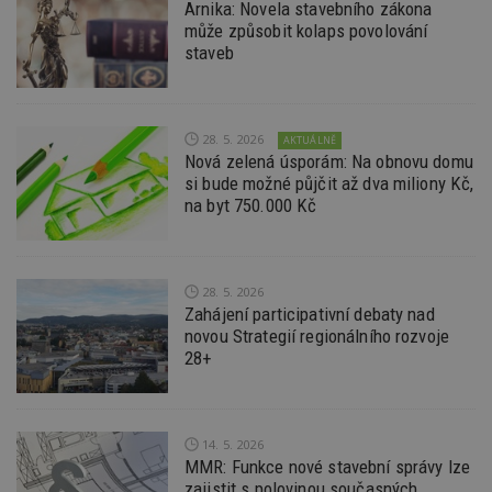
da
Arnika: Novela stavebního zákona
kó
může způsobit kolaps povolování
Po
lz
staveb
z
nu
be
sk
f
28. 5. 2026
AKTUÁLNĚ
s
ná
Nová zelená úsporám: Na obnovu domu
je
si bude možné půjčit až dva miliony Kč,
kt
na byt 750.000 Kč
id
p
ú
An
id
www.estav.cz
1 rok
T
28. 5. 2026
co
Zahájení participativní debaty nad
po
vy
novou Strategií regionálního rozvoje
se
28+
_hjFirstSeen
29
S
Hotjar Ltd
minut
je
.estav.cz
54
ab
sekund
sl
ce
14. 5. 2026
pr
MMR: Funkce nové stavební správy lze
po
N
zajistit s polovinou současných