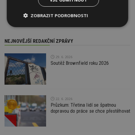
ZOBRAZIT PODROBNOSTI
Nezbytně
Výkonové
Soubory
nutné
soubory
cílení
soubory
NEJNOVĚJŠÍ REDAKČNÍ ZPRÁVY
29. 6. 2026
Funkční soubory
Nezařazené
Soutěž Brownfield roku 2026
soubory
22. 6. 2026
Průzkum: Třetina lidí se špatnou
Nezbytně nutné soubory
dopravou do práce se chce přestěhovat
Výkonové soubory
Soubory cílení
Funkční soubory
Nezařazené soubory