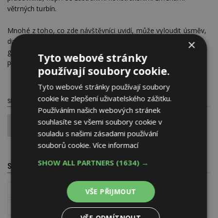
větrných turbín.
Mnohé z toho, co zde návštěvníci uvidí, může vyloudit úsměv,
diskuzi a polemiky, ale určitě by to ladilo uchu mnohých
×
geniálních vědců, kteří o některých z těchto námětů snili již
Tyto webové stránky
před staletími.
používají soubory cookie.
Tyto webové stránky používají soubory
cookie ke zlepšení uživatelského zážitku.
SDÍLET / HODNOTIT TENTO ČLÁNEK
Používáním našich webových stránek
souhlasíte se všemi soubory cookie v
0
souladu s našimi zásadami používání
souborů cookie.
Více informací
SHOW ALL PARTNERS
(1634) →
SOUVISEJÍCÍ TÉMATA
Vytápění domu a zdroje tepla
Stavba kamen a krbů
VŠE PŘIJMOUT
Větrání domů a bytů
VŠE ODMÍTNOUT