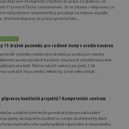
važuje dopravní dostupnost z bydlení do práce za špatnou, se
vzorkování dat definovaného limitem z
kem 37 procent Čechů zaznamenalo, že se situace s dopravou za
vašeho webu.
 více než polovina respondentů ji považuje za stejnou a podle
847-1
.estav.cz
53
Tento soubor cookie je přidružen k w
ila. Zhoršení dopravy do práce oproti loňsku…
sekund
Správce značek Google k načtení dalšíc
stránku. Pokud je použit, lze jej považ
nutný, protože bez něj jiné skripty ne
správně. Konec názvu je jedinečné číslo
identifikátorem přidruženého účtu Goog
DOPORUČUJE
www.estav.cz
1 rok
Tento soubor cookie se používá k vytvá
edky 19 dražeb pozemků pro rodinné domy v areálu kasáren
uživatele
s potvrdili výsledky nedávných dražeb pozemků pro stavbu
29
Soubor cookie je nastaven tak, aby Hot
Hotjar Ltd
ktivním areálu bývalých kasáren. Současně schválili takzvané
minut
začátek cesty uživatele pro celkový poče
.estav.cz
54
Neobsahuje žádné identifikovatelné in
ěšnými dražiteli. Řekl to mluvčí radnice Jan Jireš. Z 34
sekund
mci vydražili 19 pozemků. Město by za ně mělo získat…
onInProgress
29
Soubor cookie je nastaven tak, aby Hot
Hotjar Ltd
minut
začátek cesty uživatele pro celkový poče
.estav.cz
54
Neobsahuje žádné identifikovatelné in
sekund
www.estav.cz
29
Tento soubor cookie se používá k vytvá
přípravou kvalitních projektů? Kompetenční centrum
minut
uživatele
í
53
sekund
ěstům a dalším partnerům pomáhat připravovat kvalitní
1 rok
Jedná se o soubor cookie, který slouží k
Google LLC
é projekty dostupného bydlení a rozvíjet družstevní bydlení
dalších souborů cookie návštěvníkem 
.estav.cz
ch forem bytového trhu vedle bydlení nájemního a vlastnického.