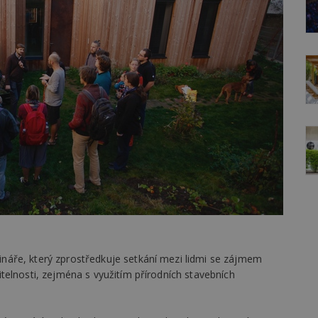
áře, který zprostředkuje setkání mezi lidmi se zájmem
elnosti, zejména s využitím přírodních stavebních