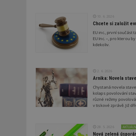
Název
Provider
Pr
10. 6. 2026
Název
Název
/
D
Název
Chcete si založit e
_hjSessionUser_1
Doména
test
.m
EU inc., první součást t
tu
_gid
CMID
Google
EU Inc. –, pro kterou by
LLC
Gdyn
mobile
ww
.estav.cz
kdekoliv.
_ga
TDID
Google
sssp_session
c
.e
LLC
.estav.cz
ui
VISITOR_INFO1_LI
2. 6. 2026
cct
Arnika: Novela stav
_hjSession_170189
Chystaná novela stave
Gtest
uid
kolaps povolování stav
různé režimy povolován
C
v tiskové zprávě. Již 
test_cookie
bm2uu
cct
28. 5. 2026
AKTUÁL
id
Nová zelená úsporám
ibbid