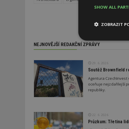
SHOW ALL PAR
ZOBRAZIT P
Nezbytně
NEJNOVĚJŠÍ REDAKČNÍ ZPRÁVY
nutné soubor
29. 6. 2026
Soutěž Brownfield r
Agentura CzechInvest v
oceňuje nejzdařilejší p
Nezbytně nutné s
republiky.
Nezbytně nutné soubo
Webové stránky nelz
Název
22. 6. 2026
Průzkum: Třetina li
_hjIncludedInPa