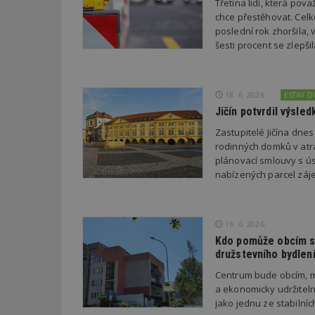
Třetina lidí, která po
chce přestěhovat. Cel
poslední rok zhoršila,
_dc_gtm_UA-53599
šesti procent se zlepš
18. 6. 2026
ESTAV 
id
Jičín potvrdil výsl
Zastupitelé Jičína dne
_hjFirstSeen
rodinných domků v atra
plánovací smlouvy s úsp
nabízených parcel záje
_hjAbsoluteSessi
16. 6. 2026
counter
Kdo pomůže obcím s 
družstevního bydlen
Centrum bude obcím, m
__gfp_64b
a ekonomicky udržiteln
jako jednu ze stabilní