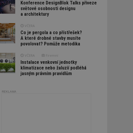
Konference DesignBlok Talks přiveze
světové osobnosti designu
a architektury
VČERA
Co je pergola a co přístřešek?
A které drobné stavby musíte
povolovat? Pomůže metodika
VČERA
Firemní
Instalace venkovní jednotky
klimatizace nebo žaluzií podléhá
jasným právním pravidlům
REKLAMA