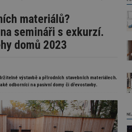
dních materiálů?
na semináři s exkurzí.
běhy domů 2023
držitelné výstavbě a přírodních stavebních materiálech.
také odborníci na pasivní domy či dřevostavby.
NE