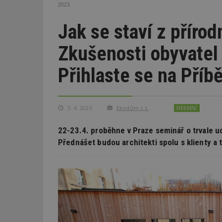
2023
Jak se staví z příro
Zkušenosti obyvatel 
Přihlaste se na Pří
5. 4. 2023
Ekodům z.s.
FIREMNÍ
22-23.4. proběhne v Praze seminář o trvale u
Přednášet budou architekti spolu s klienty a 