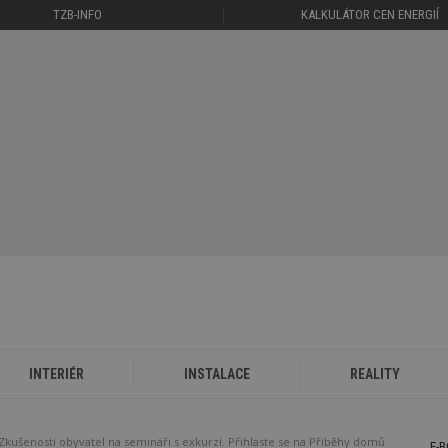
TZB-INFO
KALKULÁTOR CEN ENERGIÍ
INTERIÉR
INSTALACE
REALITY
? Zkušenosti obyvatel na semináři s exkurzí. Přihlaste se na Příběhy domů
E-