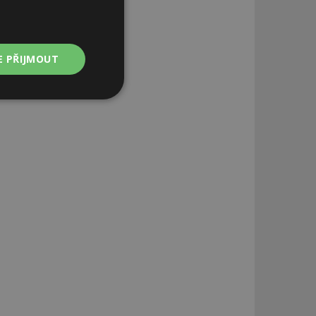
E PŘIJMOUT
Nezařazené
soubory
zařazené soubory
 a správa účtu.
aby informoval
zahrnut do