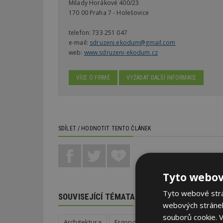
Milady Horákové 400/23
170 00 Praha 7 - Holešovice
telefon:
733 251 047
e-mail:
sdruzeni.ekodum@gmail.com
web:
www.sdruzeni-ekodum.cz
VÍCE O FIRMĚ
VYŽÁDAT DALŠÍ INFORMACE
SDÍLET / HODNOTIT TENTO ČLÁNEK
0
Tyto webov
Tyto webové strán
SOUVISEJÍCÍ TÉMATA
webových stránek
souborů cookie.
V
Architektura
Ergonomie a zlatý řez
Dřevosta