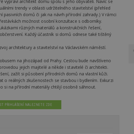
 vypráví architekt domu spolu s jeho obyvateli. Navíc se
ními trendy v oblasti udržitelného stavitelství (přehled
 pasivních domů či jak na návrh přírodní zahrady.) V rámci
přestávkách možnost osobní konzultace s odborníky.
ukázkami různých materiálů a konstrukčních řešení,
bčerstvení. Každý účastník si domů odnese také tištěný
oj architektury a stavitelství na Václavském náměstí.
tobusem na jihozápad od Prahy. Cestou bude navštíveno
edou jejich majitelé a někde i stavitelé či architekti.
šení, zažít si působení přírodních domů na vlastní kůži.
at o reálných zkušenostech se stavbou i bydlením. Exkurzi
bo si na přírodní materiály chtějí osobně sáhnout.
ST PŘIHLÁŠENÍ NALEZNETE ZDE