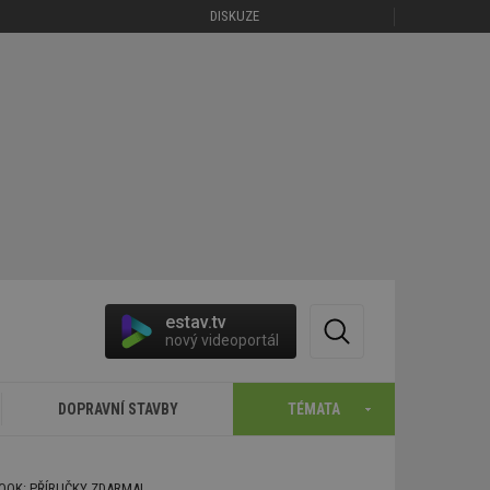
DISKUZE
estav.tv
nový videoportál
DOPRAVNÍ STAVBY
TÉMATA
BOOK: PŘÍRUČKY ZDARMA!