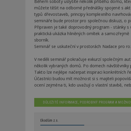
Během soboty uslyšíte několik příběhů domů, které
můžete těšit na odborné přednášky spojené s aktuál
typů dřevostaveb, principy komplexního navrhování
semináře bude prostor pro společnou diskuzi, o 
Připraven je také doprovodný program - stánky s 
praktická ukázka hliněných omítek a samozřejmě o
sborník.
Seminář se uskuteční v prostorách Nadace pro rozv
V neděli seminář pokračuje exkurzí společným au
několik vybraných domů. Po domech návštěvníky prov
Takto lze nejlépe načerpat inspiraci konkrétních ře
Účastníci budou mít možnost si s majiteli popovíd
ocení zejména ti, kdo uvažují o vlastní stavbě, ne
DŮLEŽITÉ INFORMACE, PODROBNÝ PROGRAM A MOŽNO
Ekodům z.s.