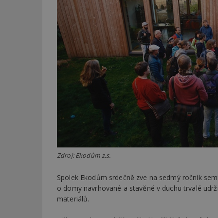
Zdroj: Ekodům z.s.
Spolek Ekodům srdečně zve na sedmý ročník semin
o domy navrhované a stavěné v duchu trvalé udržit
materiálů.