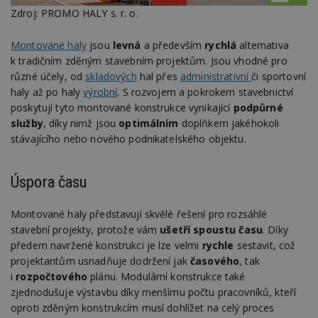
Zdroj: PROMO HALY s. r. o.
Montované haly
jsou
levná
a především
rychlá
alternativa
k tradičním zděným stavebním projektům. Jsou vhodné pro
různé účely, od
skladových
hal přes
administrativní
či sportovní
haly až po haly
výrobní
. S rozvojem a pokrokem stavebnictví
poskytují tyto montované konstrukce vynikající
podpůrné
služby
, díky nimž jsou
optimálním
doplňkem jakéhokoli
stávajícího nebo nového podnikatelského objektu.
Úspora času
Montované haly představují skvělé řešení pro rozsáhlé
stavební projekty, protože vám
ušetří spoustu času
. Díky
předem navržené konstrukci je lze velmi
rychle
sestavit, což
projektantům usnadňuje dodržení jak
časového
, tak
i
rozpočtového
plánu. Modulární konstrukce také
zjednodušuje výstavbu díky menšímu počtu pracovníků, kteří
oproti zděným konstrukcím musí dohlížet na celý proces