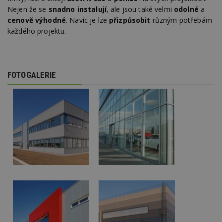
soubory
Nejen že se
snadno instalují
, ale jsou také velmi
odolné
a
cenově výhodné
. Navíc je lze
přizpůsobit
různým potřebám
každého projektu.
Funkční soubory
Nezařazené
soubory
FOTOGALERIE
Nezbytně nutné soubory
Výkonové soubory
Soubory cílení
Funkční soubory
Nezařazené soubory
Nezbytně nutné soubory cookie umožňují základní
funkce webových stránek, jako je přihlášení
uživatele a správa účtu. Webové stránky nelze bez
nezbytně nutných souborů cookie správně
používat.
Provider
/
Název
Vyprší
P
Doména