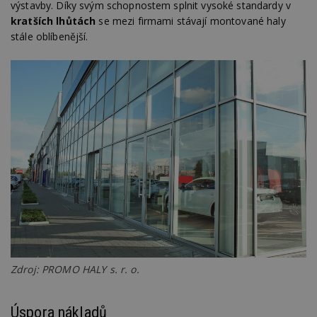
výstavby. Díky svým schopnostem splnit vysoké standardy v
kratších lhůtách
se mezi firmami stávají montované haly
stále oblíbenější.
Zdroj: PROMO HALY s. r. o.
Úspora nákladů