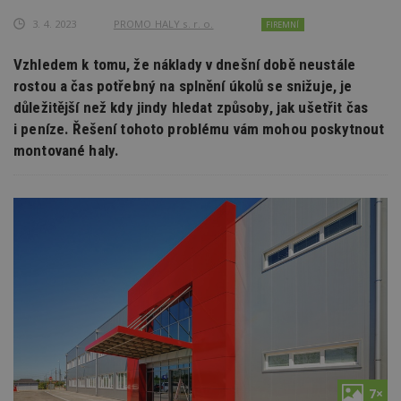
3. 4. 2023
PROMO HALY s. r. o.
FIREMNÍ
Vzhledem k tomu, že náklady v dnešní době neustále
rostou a čas potřebný na splnění úkolů se snižuje, je
důležitější než kdy jindy hledat způsoby, jak ušetřit čas
i peníze. Řešení tohoto problému vám mohou poskytnout
montované haly.
7×