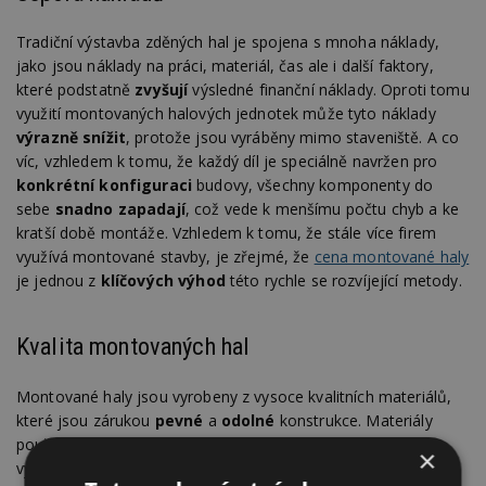
Tradiční výstavba zděných hal je spojena s mnoha náklady,
jako jsou náklady na práci, materiál, čas ale i další faktory,
které podstatně
zvyšují
výsledné finanční náklady. Oproti tomu
využití montovaných halových jednotek může tyto náklady
výrazně snížit
, protože jsou vyráběny mimo staveniště. A co
víc, vzhledem k tomu, že každý díl je speciálně navržen pro
konkrétní konfiguraci
budovy, všechny komponenty do
sebe
snadno zapadají
, což vede k menšímu počtu chyb a ke
kratší době montáže. Vzhledem k tomu, že stále více firem
využívá montované stavby, je zřejmé, že
cena montované haly
je jednou z
klíčových výhod
této rychle se rozvíjející metody.
Kvalita montovaných hal
Montované haly jsou vyrobeny z vysoce kvalitních materiálů,
které jsou zárukou
pevné
a
odolné
konstrukce. Materiály
použité na stavbu montovaných hal jsou navrženy tak, aby
×
vydržely
mnoho let
a byly vysoce
odolné
vůči povětrnostním