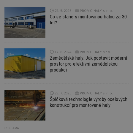
ce
pr
po
27. 5. 2026
PROMO HALY s. r. o.
N
Co se stane s montovanou halou za 30
ž
id
let?
i
counter
www.estav.cz
29
T
minut
co
53
po
sekund
vy
se
17. 8. 2024
PROMO HALY s.r.o.
Zemědělské haly: Jak postavit moderní
__gfp_64b
1 rok
Je
Google LLC
prostor pro efektivní zemědělskou
so
.estav.cz
kt
produkci
sp
da
c
n
w
28. 7. 2023
PROMO HALY s. r. o.
Špičková technologie výroby ocelových
konstrukcí pro montované haly
Název
Provider
/
Doména
Vyprší
Provider
/
Název
Vyprší
Popis
_hjSessionUser_170189
.estav.cz
1 rok
Provider
Doména
REKLAMA
Název
/
Vyprší
Popis