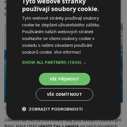
Tyto webové stránky
vlivům. Montované haly také splňují veškeré
bezpečnostní
používají soubory cookie.
a
stavební
normy, takže si můžete být jisti, že je vaše
investice bezpečná.
Tyto webové stránky používají soubory
cookie ke zlepšení uživatelského zážitku.
Používáním našich webových stránek
souhlasíte se všemi soubory cookie v
souladu s našimi zásadami používání
souborů cookie.
Více informací
SHOW ALL PARTNERS
(1634) →
VŠE PŘIJMOUT
VŠE ODMÍTNOUT
Zdroj: PROMO HALY s. r. o.
ZOBRAZIT PODROBNOSTI
Závěrem lze říci, že montované haly jsou skvělým řešením pro
Nezbytně
Výkonové
Soubory
nutné
soubory
cílení
firmy, které chtějí
ušetřit čas
a
peníze
na svých projektech.