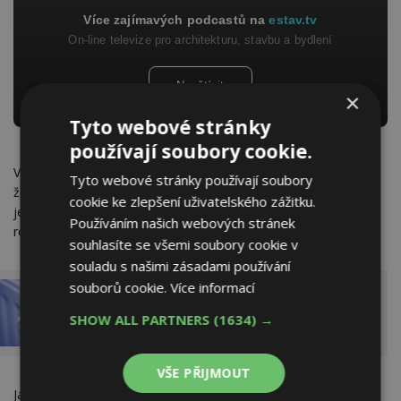
Více zajímavých podcastů na
estav.tv
On-line televize pro architekturu, stavbu a bydlení
Navštívit
×
Tyto webové stránky
používají soubory cookie.
V bytovém domě to ale není tak jednoduché. Zejména proto,
Tyto webové stránky používají soubory
že každý byt má také sousedy. A pokud chce mít obyvatel
cookie ke zlepšení uživatelského zážitku.
jednoho bytu doma standardní teplotu i když se jeho soused
Používáním našich webových stránek
rozhodl šetřit, znamená to, že musí začít utrácet více.
souhlasíte se všemi soubory cookie v
souladu s našimi zásadami používání
souborů cookie.
Více informací
Jak skutečně funguje vytápění v bytovém
SHOW ALL PARTNERS
(1634) →
domě? Má smysl otáčet termostatickými
ventily?
VŠE PŘIJMOUT
Jak nejhůře se dá v bytovém domě topit? Proč se zateplením