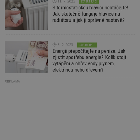
11. 7. 2023
EXPERT RADÍ
Go
S termostatickou hlavicí neotáčejte!
da
kó
Jak skutečně funguje hlavice na
Po
radiátoru a jak ji správně nastavit?
lz
z
nu
be
sk
f
3. 2. 2023
EXPERT RADÍ
s
Energii přepočítejte na peníze. Jak
ná
je
zjistit spotřebu energie? Kolik stojí
kt
vytápění a ohřev vody plynem,
id
elektřinou nebo dřevem?
p
ú
An
REKLAMA
id
www.estav.cz
1 rok
T
co
po
vy
se
_hjFirstSeen
29
S
Hotjar Ltd
minut
je
.estav.cz
54
ab
sekund
sl
ce
pr