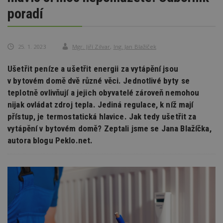
poradí
25. 1. 2023
Mgr. Jiří Zilvar
,
Ing. Jan Blažíček
Ušetřit peníze a ušetřit energii za vytápění jsou
v bytovém domě dvě různé věci. Jednotlivé byty se
teplotně ovlivňují a jejich obyvatelé zároveň nemohou
nijak ovládat zdroj tepla. Jediná regulace, k níž mají
přístup, je termostatická hlavice. Jak tedy ušetřit za
vytápění v bytovém domě? Zeptali jsme se Jana Blažíčka,
autora blogu Peklo.net.