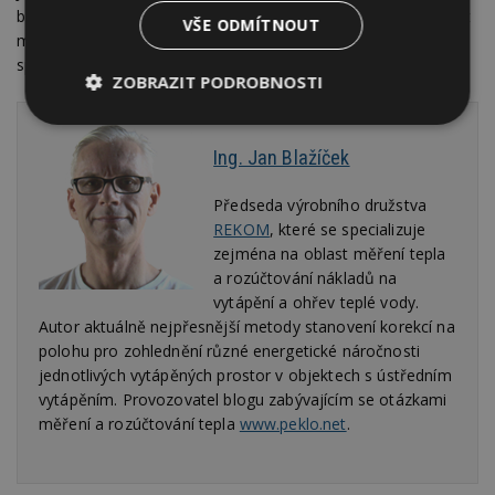
bytových domů v ČR domácnosti ušetřily méně, než by ušetřit
VŠE ODMÍTNOUT
mohly? V čem není současný způsob rozúčtování tepla
spravedlivý? Dozvíte se v rozhovoru s Janem Blažíčkem.
ZOBRAZIT PODROBNOSTI
Nezbytně
Výkonové
Soubory
nutné
soubory
cílení
Ing. Jan Blažíček
soubory
Předseda výrobního družstva
REKOM
, které se specializuje
Funkční soubory
Nezařazené
zejména na oblast měření tepla
soubory
a rozúčtování nákladů na
vytápění a ohřev teplé vody.
Autor aktuálně nejpřesnější metody stanovení korekcí na
polohu pro zohlednění různé energetické náročnosti
jednotlivých vytápěných prostor v objektech s ústředním
vytápěním. Provozovatel blogu zabývajícím se otázkami
Nezbytně nutné soubory
měření a rozúčtování tepla
www.peklo.net
.
Výkonové soubory
Soubory cílení
Funkční soubory
Nezařazené soubory