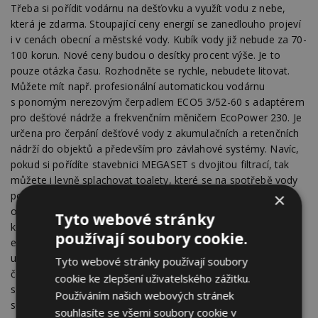
Třeba si pořídit vodárnu na dešťovku a využít vodu z nebe,
která je zdarma. Stoupající ceny energií se zanedlouho projeví
i v cenách obecní a městské vody. Kubík vody již nebude za 70-
100 korun. Nové ceny budou o desítky procent výše. Je to
pouze otázka času. Rozhodněte se rychle, nebudete litovat.
Můžete mít např. profesionální automatickou vodárnu
s ponorným nerezovým čerpadlem ECO5 3/52-60 s adaptérem
pro dešťové nádrže a frekvenčním měničem EcoPower 230. Je
určena pro čerpání dešťové vody z akumulačních a retenčních
nádrží do objektů a především pro závlahové systémy. Navíc,
pokud si pořídíte stavebnici MEGASET s dvojitou filtrací, tak
můžete i levně splachovat toalety, které se na spotřebě vody
×
podílejí 1/3 !! Frekvenční měnič EcoPower 230 řídí u čerpadla
otáčky, které odpovídají okamžitému odběru a zabezpečuje
Tyto webové stránky
konstantní a stabilní tlak v trubkách. Spojení moderní
používají soubory cookie.
elektronické jednotky s vysoce kvalitním motorem čerpadla
umožňuje maximálně využít účinnost těchto zařízení a tak
Tyto webové stránky používají soubory
čerpat při maximálním průtoku až 4,8m3/hod pouze
cookie ke zlepšení uživatelského zážitku.
s příkonem 1,4 kW. Při běžném průtoku do 2 m3/hod celá
Používáním našich webových stránek
sestava pracuje s příkonem jen cca 0,6-0,9 kW.
souhlasíte se všemi soubory cookie v