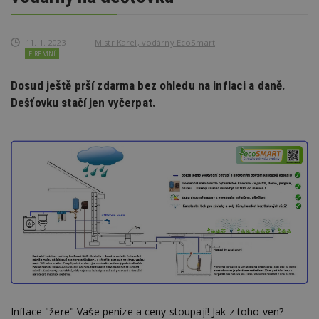
11. 1. 2023
Mistr Karel, vodárny EcoSmart
FIREMNÍ
Dosud ještě prší zdarma bez ohledu na inflaci a daně.
Dešťovku stačí jen vyčerpat.
Inflace "žere" Vaše peníze a ceny stoupají! Jak z toho ven?