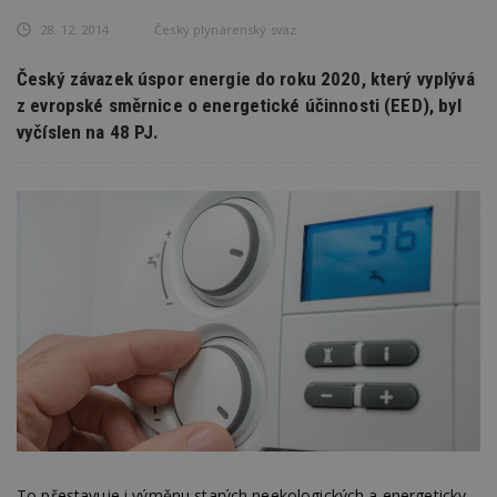
28. 12. 2014
Český plynárenský svaz
Český závazek úspor energie do roku 2020, který vyplývá
z evropské směrnice o energetické účinnosti (EED), byl
vyčíslen na 48 PJ.
To přestavuje i výměnu starých neekologických a energeticky