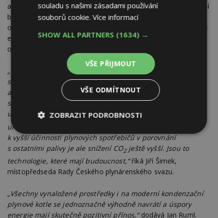
souladu s našimi zásadami používání
a programy na výměnu kotlů. Většina kotlů na tuhá paliva musí
souborů cookie.
Více informací
být vyměněna do roku 2022 také kvůli novele zákona
o ochraně ovzduší. Spadají totiž převážně do první nebo druhé
SHOW ALL PARTNERS
(1634) →
emisní třídy, což znamená, že nesplňují přísnější kritéria pro
ochranu okolního prostředí.
VŠE PŘIJMOUT
„U zemního plynu, v protikladu k ostatním nosičům energie,
se jeho spalováním uvolňuje daleko méně oxidu uhličitého
VŠE ODMÍTNOUT
a další obvyklé emise jsou minimální nebo nulové. Ve
srovnání s hnědým uhlím se při spalování zemního plynu
uvolňuje pouze 50 % emisí CO
, 60 % ve srovnání s černým
ZOBRAZIT PODROBNOSTI
2
uhlím a 75 % v porovnání s kapalnými palivy. Vzhledem
Nezbytně
Výkonové
Soubory
k vyšší účinnosti plynových spotřebičů v porovnání
nutné
soubory
cílení
s ostatními palivy je ale snížení CO
ještě vyšší. Jsou to
soubory
2
technologie, které mají budoucnost,“
říká Jiří Šimek,
místopředseda Rady Českého plynárenského svazu.
Funkční soubory
Nezařazené
„Všechny vynaložené prostředky i na moderní kondenzační
soubory
plynové kotle se jednoznačně výhodně navrátí a úspory
energie mají skutečně pozitivní přínos,“
dodává Jan Ruml.