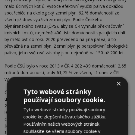
málo účinných kotlů. Vysoce efektivní využití paliva dokážou
spotřebiče na ekologický zemní plyn. 62 % domácností ze
všech již dnes využívá zemní plyn. Podle Českého
plynárenského svazu (ČPS), aby se ČR vyhnula překračování
imisních limitů, nejméně 400 tisíc domácností spalujících uhlí
by mělo být do roku 2020 převedeno na jiná paliva, a to
převážně na zemní plyn. Zemní plyn je perspektivní ekologické
palivo, jeho světové zásoby jsou nejméně na 150 až 200 let.
Podle ČSÚ bylo v roce 2013 v ČR 4 282 439 domácností. 2,65
milionů domácností, tedy 61,75 % ze všech, již dnes v ČR
využívá pro topení nebo ohřev vody ekologický zemní plyn.
×
Tyto webové stránky
Česká republika v Národním akčním plánu energetické
používají soubory cookie.
účinnosti (NAPEE) uvádí rovnoměrný náběh úspor do roku
2020, což znamená, že při rovnoměrném rozložení úspor mezi
Tyto webové stránky používají soubory
lety 2014 a 2020 a cíli 47,94 PJ nových úspor dosáhne
cookie ke zlepšení uživatelského zážitku.
celkových úspor 191,80 PJ a každý rok 6,85 PJ nových úspor.
Používáním našich webových stránek
Jedním z energeticky úsporných opatření, vyplývajících ze
souhlasíte se všemi soubory cookie v
směrnice, pro domácnosti jsou programy Zelená úsporám