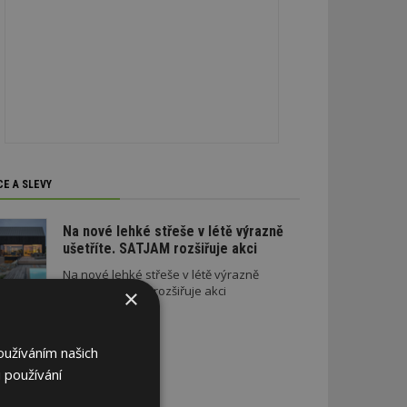
CE A SLEVY
Na nové lehké střeše v létě výrazně
ušetříte. SATJAM rozšiřuje akci
Na nové lehké střeše v létě výrazně
ušetříte. SATJAM rozšiřuje akci
×
oužíváním našich
 používání