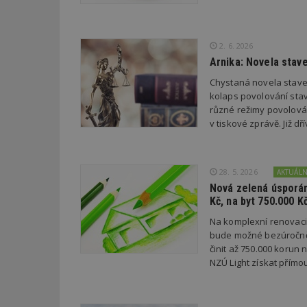
Název
Provider
Pr
Název
Název
/
D
2. 6. 2026
Název
_hjSessionUser_1
Doména
Arnika: Novela stav
test
.m
tu
_gid
CMID
Google
Chystaná novela stave
LLC
Gdyn
mobile
ww
kolaps povolování stav
.estav.cz
různé režimy povolován
_ga
TDID
Google
v tiskové zprávě. Již 
sssp_session
c
.e
LLC
.estav.cz
ui
VISITOR_INFO1_LI
cct
28. 5. 2026
AKTUÁL
_hjSession_170189
Nová zelená úsporám
Kč, na byt 750.000 K
Gtest
uid
Na komplexní renovac
C
bude možné bezúročně 
činit až 750.000 korun
test_cookie
NZÚ Light získat přímo
bm2uu
cct
id
ibbid