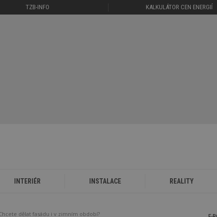
TZB-INFO
KALKULÁTOR CEN ENERGIÍ
INTERIÉR
INSTALACE
REALITY
Chcete dělat fasádu i v zimním období?
E-