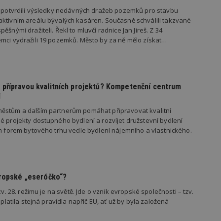
vzorkování dat definovaného limitem z
s potvrdili výsledky nedávných dražeb pozemků pro stavbu
vašeho webu.
ktivním areálu bývalých kasáren. Současně schválili takzvané
847-1
.estav.cz
53
Tento soubor cookie je přidružen k w
ěšnými dražiteli. Řekl to mluvčí radnice Jan Jireš. Z 34
sekund
Správce značek Google k načtení dalšíc
mci vydražili 19 pozemků. Město by za ně mělo získat…
stránku. Pokud je použit, lze jej považ
nutný, protože bez něj jiné skripty ne
správně. Konec názvu je jedinečné číslo
identifikátorem přidruženého účtu Goog
www.estav.cz
1 rok
Tento soubor cookie se používá k vytvá
uživatele
přípravou kvalitních projektů? Kompetenční centrum
í
29
Soubor cookie je nastaven tak, aby Hot
Hotjar Ltd
minut
začátek cesty uživatele pro celkový poče
.estav.cz
54
Neobsahuje žádné identifikovatelné in
ěstům a dalším partnerům pomáhat připravovat kvalitní
sekund
é projekty dostupného bydlení a rozvíjet družstevní bydlení
ch forem bytového trhu vedle bydlení nájemního a vlastnického.
onInProgress
29
Soubor cookie je nastaven tak, aby Hot
Hotjar Ltd
minut
začátek cesty uživatele pro celkový poče
.estav.cz
54
Neobsahuje žádné identifikovatelné in
sekund
www.estav.cz
29
Tento soubor cookie se používá k vytvá
minut
uživatele
vropské „eseróčko“?
53
sekund
zv. 28. režimu je na světě. Jde o vznik evropské společnosti – tzv.
 platila stejná pravidla napříč EU, ať už by byla založená
1 rok
Jedná se o soubor cookie, který slouží k
Google LLC
dalších souborů cookie návštěvníkem 
.estav.cz