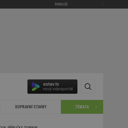
DISKUZE
estav.tv
nový videoportál
DOPRAVNÍ STAVBY
TÉMATA
BOOK: PŘÍRUČKY ZDARMA!