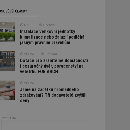
JNOVĚJŠÍ ČLÁNKY
DNES
Firemní
Instalace venkovní jednotky
klimatizace nebo žaluzií podléhá
jasným právním pravidlům
VČERA
Firemní
Dotace pro zranitelné domácnosti
i bezúročný úvěr, poradenství na
veletrhu FOR ARCH
VČERA
Jsme na začátku hromadného
zdražování? Tři dodavatelé zvýšili
ceny
REKLAMA