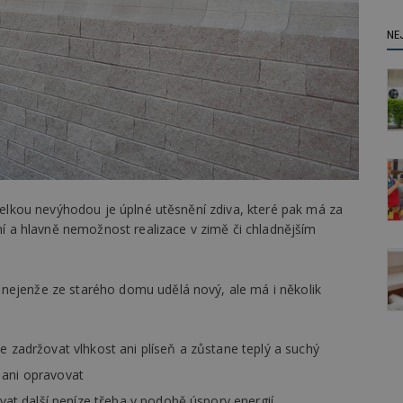
NE
 velkou nevýhodou je úplné utěsnění zdiva, které pak má za
sní a hlavně nemožnost realizace v zimě či chladnějším
ý nejenže ze starého domu udělá nový, ale má i několik
e zadržovat vlhkost ani plíseň a zůstane teplý a suchý
 ani opravovat
ávat další peníze třeba v podobě úspory energií