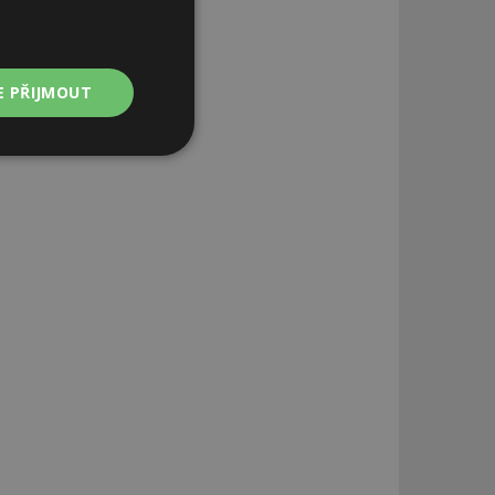
E PŘIJMOUT
Nezařazené
soubory
zařazené soubory
 a správa účtu.
aby informoval
zahrnut do