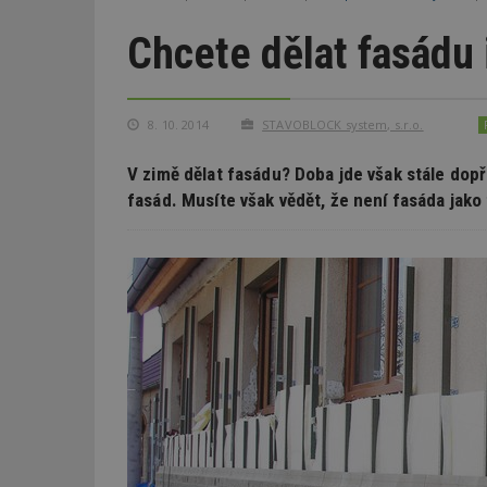
Chcete dělat fasádu 
8. 10. 2014
STAVOBLOCK system, s.r.o.
V zimě dělat fasádu? Doba jde však stále dopř
fasád. Musíte však vědět, že není fasáda jako