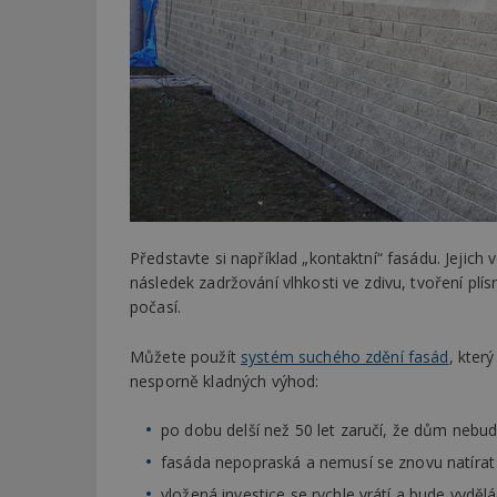
Představte si například „kontaktní“ fasádu. Jejich
následek zadržování vlhkosti ve zdivu, tvoření plí
počasí.
Můžete použít
systém suchého zdění fasád
, kter
nesporně kladných výhod:
po dobu delší než 50 let zaručí, že dům nebud
fasáda nepopraská a nemusí se znovu natírat
vložená investice se rychle vrátí a bude vyděl