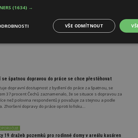
TNERS
(1634) →
oku 2026
ODROBNOSTI
VŠE ODMÍTNOUT
VŠ
yhlásila první ročník soutěže Brownfield roku 2026, která
rojekty revitalizace brownfieldů měst a obcí z celé České
Výkonové
Soubory cílení
Funkční
y
soubory
soubory
dí se špatnou dopravou do práce se chce přestěhovat
važuje dopravní dostupnost z bydlení do práce za špatnou, se
oubory
Výkonové soubory
Soubory cílení
Funkční soubory
Ne
kem 37 procent Čechů zaznamenalo, že se situace s dopravou za
 více než polovina respondentů ji považuje za stejnou a podle
ry cookie umožňují základní funkce webových stránek, jako je přihlášení uživatele
ila. Zhoršení dopravy do práce oproti loňsku…
e bez nezbytně nutných souborů cookie správně používat.
Provider
/
Vyprší
Popis
Doména
DOPORUČUJE
geviewSample
2
Tento soubor cookie je nastaven tak, 
Hotjar Ltd
edky 19 dražeb pozemků pro rodinné domy v areálu kasáren
minuty
Hotjar o tom, zda je tento návštěvník 
www.estav.cz