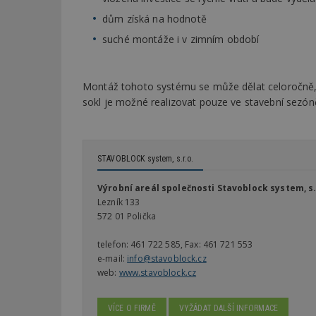
dům získá na hodnotě
suché montáže i v zimním období
Montáž tohoto systému se může dělat celoročně, a
sokl je možné realizovat pouze ve stavební sezón
STAVOBLOCK system, s.r.o.
Výrobní areál společnosti Stavoblock system, s.
Lezník 133
572 01 Polička
telefon:
461 722 585, Fax: 461 721 553
e-mail:
info@stavoblock.cz
web:
www.stavoblock.cz
VÍCE O FIRMĚ
VYŽÁDAT DALŠÍ INFORMACE