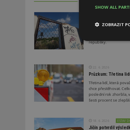
SHOW ALL PAR
29. 6. 2026
Soutěž Brownfield r
ZOBRAZIT P
Agentura CzechInvest v
oceňuje nejzdařilejší p
Nezbytně
republiky.
nutné soubor
22. 6. 2026
Průzkum: Třetina li
Třetina lidí, která po
Nezbytně nutné s
chce přestěhovat. Cel
poslední rok zhoršila,
Nezbytně nutné soubo
šesti procent se zlepš
Webové stránky nelz
Název
18. 6. 2026
ESTAV 
_hjIncludedInPa
Jičín potvrdil výsl