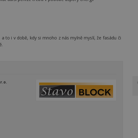
 to i v době, kdy si mnoho z nás mylně myslí, že fasádu či
ě.
r.o.