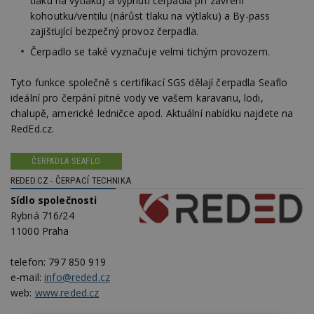
tlaku na výtlaku) a vypnutí čerpadla při zavření
kohoutku/ventilu (nárůst tlaku na výtlaku) a By-pass
zajišťující bezpečný provoz čerpadla.
Čerpadlo se také vyznačuje velmi tichým provozem.
Tyto funkce společně s certifikací SGS dělají čerpadla Seaflo
ideální pro čerpání pitné vody ve vašem karavanu, lodi,
chalupě, americké ledničce apod. Aktuální nabídku najdete na
RedEd.cz.
ČERPADLA SEAFLO
REDED.CZ - ČERPACÍ TECHNIKA
Sídlo společnosti
Rybná 716/24
11000 Praha
telefon:
797 850 919
e-mail:
info@reded.cz
web:
www.reded.cz