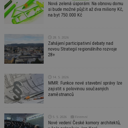
nu
Nová zelená úsporám: Na obnovu domu
be
si bude možné půjčit až dva miliony Kč,
sk
f
na byt 750.000 Kč
s
ná
je
kt
id
28. 5. 2026
p
ú
Zahájení participativní debaty nad
An
novou Strategií regionálního rozvoje
28+
id
www.estav.cz
1 rok
T
co
po
vy
se
14. 5. 2026
_hjFirstSeen
29
S
Hotjar Ltd
MMR: Funkce nové stavební správy lze
minut
je
.estav.cz
54
ab
zajistit s polovinou současných
sekund
sl
zaměstnanců
ce
pr
po
N
ž
id
5. 5. 2026
Firemní
i
Nové vedení České komory architektů,
_hjAbsoluteSessionInProgress
29
S
Hotjar Ltd