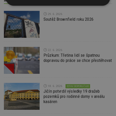
Nezbytně
Výkonové
Soubory
nutné
soubory
cílení
29. 6. 2026
soubory
Soutěž Brownfield roku 2026
Funkční soubory
Nezařazené
soubory
22. 6. 2026
Průzkum: Třetina lidí se špatnou
dopravou do práce se chce přestěhovat
Nezbytně nutné soubory
Výkonové soubory
Soubory cílení
18. 6. 2026
ESTAV DOPORUČUJE
Funkční soubory
Nezařazené soubory
Jičín potvrdil výsledky 19 dražeb
pozemků pro rodinné domy v areálu
Nezbytně nutné soubory cookie umožňují základní
kasáren
funkce webových stránek, jako je přihlášení
uživatele a správa účtu. Webové stránky nelze bez
nezbytně nutných souborů cookie správně
používat.