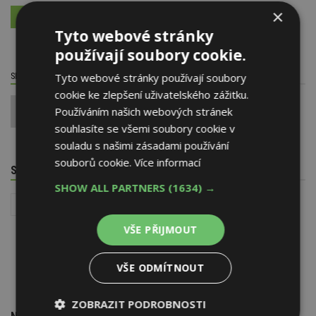
×
VÍCE O FIRMĚ
VYŽÁDAT DALŠÍ INFORMACE
Tyto webové stránky
používají soubory cookie.
SDÍLET / HODNOTIT TENTO ČLÁNEK
Tyto webové stránky používají soubory
cookie ke zlepšení uživatelského zážitku.
Používáním našich webových stránek
0
souhlasíte se všemi soubory cookie v
souladu s našimi zásadami používání
souborů cookie.
Více informací
SOUVISEJÍCÍ TÉMATA
SHOW ALL PARTNERS
(1634) →
Stavba
Studny
VŠE PŘIJMOUT
VŠE ODMÍTNOUT
ZOBRAZIT PODROBNOSTI
NEJNOVĚJŠÍ REDAKČNÍ ZPRÁVY