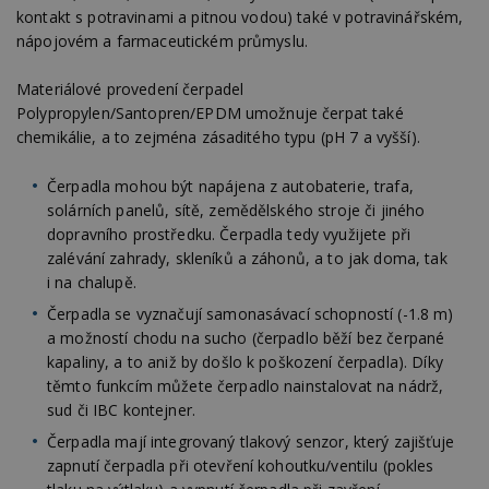
kontakt s potravinami a pitnou vodou) také v potravinářském,
nápojovém a farmaceutickém průmyslu.
Materiálové provedení čerpadel
Polypropylen/Santopren/EPDM umožnuje čerpat také
chemikálie, a to zejména zásaditého typu (pH 7 a vyšší).
Čerpadla mohou být napájena z autobaterie, trafa,
solárních panelů, sítě, zemědělského stroje či jiného
dopravního prostředku. Čerpadla tedy využijete při
zalévání zahrady, skleníků a záhonů, a to jak doma, tak
i na chalupě.
Čerpadla se vyznačují samonasávací schopností (-1.8 m)
a možností chodu na sucho (čerpadlo běží bez čerpané
kapaliny, a to aniž by došlo k poškození čerpadla). Díky
těmto funkcím můžete čerpadlo nainstalovat na nádrž,
sud či IBC kontejner.
Čerpadla mají integrovaný tlakový senzor, který zajišťuje
zapnutí čerpadla při otevření kohoutku/ventilu (pokles