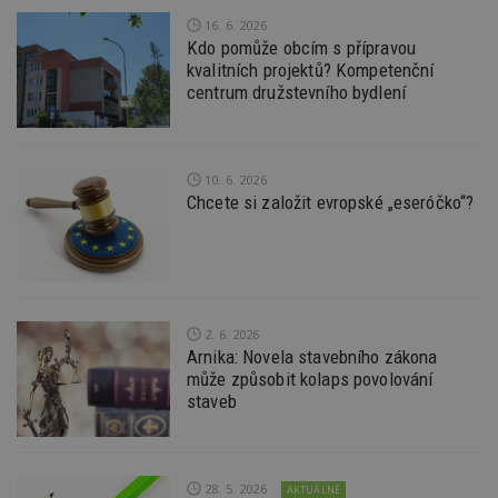
16. 6. 2026
Provider
/
Název
Vyprší
P
Kdo pomůže obcím s přípravou
Doména
kvalitních projektů? Kompetenční
_hjIncludedInPageviewSample
2
T
Hotjar Ltd
centrum družstevního bydlení
minuty
co
www.estav.cz
na
ab
Ho
zd
ná
10. 6. 2026
z
Chcete si založit evropské „eseróčko“?
vz
d
l
z
st
w
_dc_gtm_UA-53599847-1
.estav.cz
53
T
sekund
co
2. 6. 2026
př
Arnika: Novela stavebního zákona
w
může způsobit kolaps povolování
po
S
staveb
Go
da
kó
Po
lz
28. 5. 2026
z
AKTUÁLNĚ