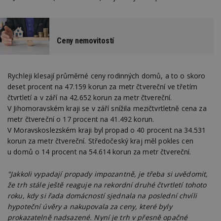
Ceny nemovitostí
Rychleji klesají průměrné ceny rodinných domů, a to o skoro
deset procent na 47.159 korun za metr čtvereční ve třetím
čtvrtletí a v září na 42.652 korun za metr čtvereční.
V Jihomoravském kraji se v září snížila mezičtvrtletně cena za
metr čtvereční o 17 procent na 41.492 korun.
V Moravskoslezském kraji byl propad o 40 procent na 34.531
korun za metr čtvereční. Středočeský kraj měl pokles cen
u domů o 14 procent na 54.614 korun za metr čtvereční.
"Jakkoli vypadají propady impozantně, je třeba si uvědomit,
že trh stále ještě reaguje na rekordní druhé čtvrtletí tohoto
roku, kdy si řada domácností sjednala na poslední chvíli
hypoteční úvěry a nakupovala za ceny, které byly
prokazatelně nadsazené. Nyní je trh v přesně opačné