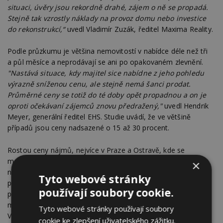
situaci, úvěry jsou rekordně drahé, zájem o ně se propadá.
Stejně tak vzrostly náklady na provoz domu nebo investice
do rekonstrukcí,“
uvedl Vladimír Zuzák, ředitel Maxima Reality.
Podle průzkumu je většina nemovitostí v nabídce déle než tři
a půl měsíce a neprodávají se ani po opakovaném zlevnění.
"Nastává situace, kdy majitel sice nabídne z jeho pohledu
výrazně sníženou cenu, ale stejně nemá šanci prodat.
Průměrné ceny se totiž do té doby opět propadnou a on je
oproti očekávaní zájemců znovu předražený,"
uvedl Hendrik
Meyer, generální ředitel EHS. Studie uvádí, že ve většině
případů jsou ceny nadsazené o 15 až 30 procent.
Rostou ceny nájmů, nejvíce v Praze a Ostravě, kde se
meziročně zvýšily o 18 procent. V Praze se na konci září ceny
×
nájmů dostaly průměrně na 322 korun za metr čtvereční
Tyto webové stránky
pronajímané plochy, což je o šest procent více oproti
používají soubory cookie.
předchozímu čtvrtletí. Ve Středočeském kraji stouply
mezičtvrtletně o pět procent na 238 korun za metr čtvereční.
Tyto webové stránky používají soubory
V Brně se při sedmiprocentním růstu proti předchozímu
cookie ke zlepšení uživatelského zážitku.