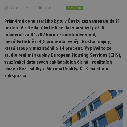
25. 10. 2022
ČTK
AKTUÁLNĚ
Průměrná cena staršího bytu v Česku zaznamenala další
pokles. Ve třetím čtvrtletí se dal starší byt pořídit
průměrně za 84.782 korun za metr čtvereční,
mezičtvrtletně o 4,5 procenta levněji. Rostou nájmy,
které stouply meziročně o 14 procent. Vyplývá to ze
studie realitní skupiny European Housing Services (EHS),
využívající data svých zakládajících členů - realitních
služeb Bezrealitky a Maxima Reality. ČTK má studii
k dispozici.