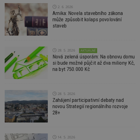
ú
An
2. 6. 2026
Arnika: Novela stavebního zákona
id
www.estav.cz
1 rok
T
může způsobit kolaps povolování
co
po
staveb
vy
se
_hjFirstSeen
29
S
Hotjar Ltd
minut
je
.estav.cz
28. 5. 2026
54
ab
AKTUÁLNĚ
sekund
sl
Nová zelená úsporám: Na obnovu domu
ce
si bude možné půjčit až dva miliony Kč,
pr
po
na byt 750.000 Kč
N
ž
id
i
28. 5. 2026
_hjAbsoluteSessionInProgress
29
S
Hotjar Ltd
minut
je
Zahájení participativní debaty nad
.estav.cz
54
ab
novou Strategií regionálního rozvoje
sekund
sl
28+
ce
pr
po
N
ž
id
14. 5. 2026
i