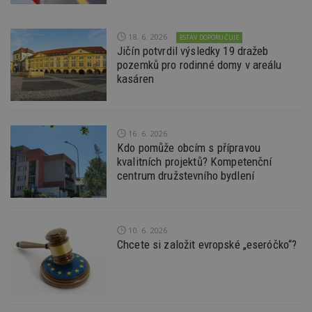
zd
ná
z
vz
18. 6. 2026
ESTAV DOPORUČUJE
d
Jičín potvrdil výsledky 19 dražeb
l
z
pozemků pro rodinné domy v areálu
st
kasáren
w
_dc_gtm_UA-53599847-1
.estav.cz
53
T
sekund
co
př
w
16. 6. 2026
po
Kdo pomůže obcím s přípravou
S
kvalitních projektů? Kompetenční
Go
da
centrum družstevního bydlení
kó
Po
lz
z
nu
be
10. 6. 2026
sk
Chcete si založit evropské „eseróčko“?
f
s
ná
je
kt
id
p