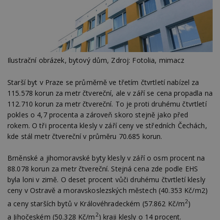
Ilustrační obrázek, bytový dům, Zdroj: Fotolia, mimacz
Starší byt v Praze se průměrně ve třetím čtvrtletí nabízel za
115.578 korun za metr čtvereční, ale v září se cena propadla na
112.710 korun za metr čtvereční. To je proti druhému čtvrtletí
pokles o 4,7 procenta a zároveň skoro stejně jako před
rokem. O tři procenta klesly v září ceny ve středních Čechách,
kde stál metr čtvereční v průměru 70.685 korun.
Brněnské a jihomoravské byty klesly v září o osm procent na
88.078 korun za metr čtvereční. Stejná cena zde podle EHS
byla loni v zimě. O deset procent vůči druhému čtvrtletí klesly
ceny v Ostravě a moravskoslezských městech (40.353 Kč/m2)
2
a ceny starších bytů v Královéhradeckém (57.862 Kč/m
)
2
a Jihočeském (50.328 Kč/m
) kraji klesly o 14 procent.