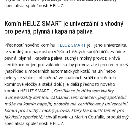
specialista společnosti HELUZ.
Komín HELUZ SMART je univerzální a vhodný
pro pevná, plynná i kapalná paliva
Předností nového komínu
HELUZ SMART
je i jeho univerzalita.
Je vhodný pro naprostou většinu běžných spotřebičů, zvládne
pevná, plynná i kapalná paliva, suchý i mokrý provoz. Právě
certifikace nejen pro základní suchý provoz, ale i pro ten mokrý
(například u moderních automatických kotlů na uhlí nebo
pelety se vlhkost obsažená ve spalinách sráží na stěnách
komínové vložky a stéká dolů) je další předností nového
komínu HELUZ SMART.
„Certifikace je důkazem kvality
a univerzality komínu. Zákazník není omezen, jaký spotřebič
může na komín napojit, protože má certifikovaný univerzální
komín pro suchý i mokrý provoz, který lze použít téměř pro
jakýkoliv spotřebič,“
chválí novinku Martin Coufalík, produktový
specialista společnosti HELUZ.