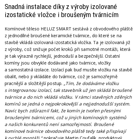
Snadná instalace díky z výroby izolované
izostatické vložce i broušeným tvárnicím
Komínové těleso HELUZ SMART sestává z obvodového pláště
z jednodílné broušené keramické tvárnice, do které se na
stavbě vkládá izolovaná izostatická vložka. Ta je izolovaná již
z výroby, což snižuje počet kroků při samotné montáži, která
je tak výrazně rychlejší, jednoduší a bezpečnější. Ostatní
komíny jsou obvykle dodávané jako tvárnice, vložky
a samostatná izolace. Izolací pak buď musíte vložku na stavbě
obalit, nebo ji vkládáte do tvárnice, což je samozřejmě
pracnější a složitější postup.
„Tím, že dodáváme vložku
s integrovanou izolací, tak stavebník už jen skládá broušené
tvárnice a do nich vkládá vložku. V rámci stavěných zděných
komínů se jedná o nejpokrokovější a nejjednodušší systém.
Navíc bych zdůraznil fakt, že komín je tvořen přesnými
broušenými tvárnicemi, což u jiných komínových systémů
a našich konkurentů není samozřejmostí. Broušené
komínové tvárnice obvodového pláště tedy také přispívají
k rychlé montáži,“
pokračuje Martin Coufalík, produktový