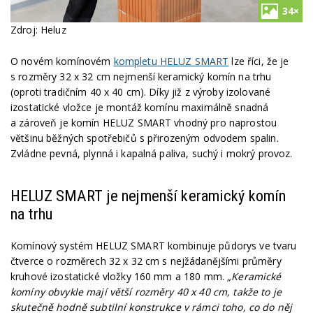
34×
Zdroj: Heluz
O novém komínovém
kompletu HELUZ SMART
lze říci, že je
s rozměry 32 x 32 cm nejmenší keramický komín na trhu
(oproti tradičním 40 x 40 cm). Díky již z výroby izolované
izostatické vložce je montáž komínu maximálně snadná
a zároveň je komín HELUZ SMART vhodný pro naprostou
většinu běžných spotřebičů s přirozeným odvodem spalin.
Zvládne pevná, plynná i kapalná paliva, suchý i mokrý provoz.
HELUZ SMART je nejmenší keramický komín
na trhu
Komínový systém HELUZ SMART kombinuje půdorys ve tvaru
čtverce o rozměrech 32 x 32 cm s nejžádanějšími průměry
kruhové izostatické vložky 160 mm a 180 mm.
„Keramické
komíny obvykle mají větší rozměry 40 x 40 cm, takže to je
skutečně hodně subtilní konstrukce v rámci toho, co do něj