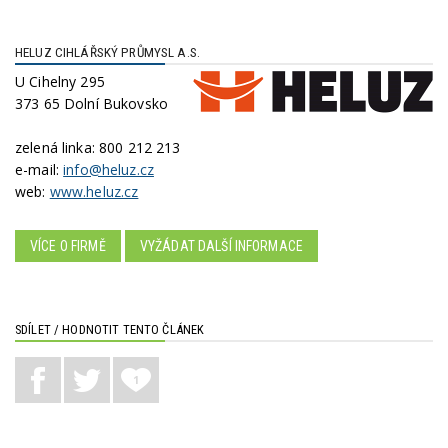
HELUZ CIHLÁŘSKÝ PRŮMYSL A.S.
U Cihelny 295
373 65 Dolní Bukovsko
zelená linka:
800 212 213
e-mail:
info@heluz.cz
web:
www.heluz.cz
VÍCE O FIRMĚ
VYŽÁDAT DALŠÍ INFORMACE
SDÍLET / HODNOTIT TENTO ČLÁNEK
1