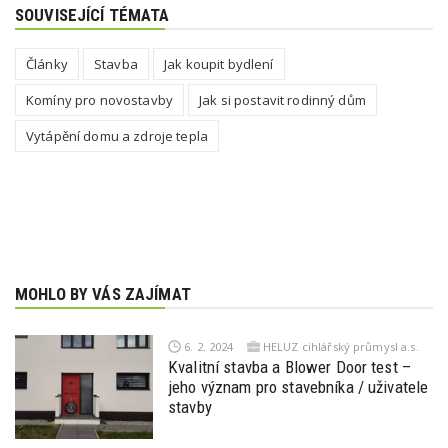
SOUVISEJÍCÍ TÉMATA
Články
Stavba
Jak koupit bydlení
Komíny pro novostavby
Jak si postavit rodinný dům
Vytápění domu a zdroje tepla
MOHLO BY VÁS ZAJÍMAT
6. 2. 2024
HELUZ cihlářský průmysl a.s.
Kvalitní stavba a Blower Door test –
jeho význam pro stavebníka / uživatele
stavby