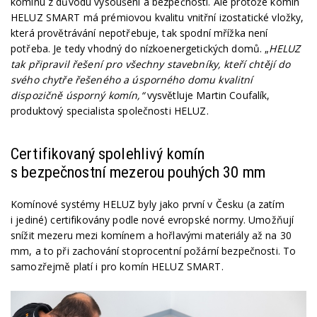
komínu z důvodu vysoušení a bezpečnosti. Ale protože komín
HELUZ SMART má prémiovou kvalitu vnitřní izostatické vložky,
která provětrávání nepotřebuje, tak spodní mřížka není
potřeba. Je tedy vhodný do nízkoenergetických domů. „
HELUZ
tak připravil řešení pro všechny stavebníky, kteří chtějí do
svého chytře řešeného a úsporného domu kvalitní
dispozičně úsporný komín,“
vysvětluje Martin Coufalík,
produktový specialista společnosti HELUZ.
Certifikovaný spolehlivý komín
s bezpečnostní mezerou pouhých 30 mm
Komínové systémy HELUZ byly jako první v Česku (a zatím
i jediné) certifikovány podle nové evropské normy. Umožňují
snížit mezeru mezi komínem a hořlavými materiály až na 30
mm, a to při zachování stoprocentní požární bezpečnosti. To
samozřejmě platí i pro komín HELUZ SMART.