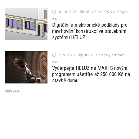
16. 10. 2023
HELUZ cihlářský průmysl,
v.o.s.
Digitální a elektronické podklady pro
navrhování konstrukcí ve stavebním
systému HELUZ
27. 9. 2023
HELUZ cihlářský průmysl,
v.o.s.
Vyčerpejte HELUZ na MAX! S novým
programem ušetříte až 250.000 Kč na
stavbě domu
REKLAMA