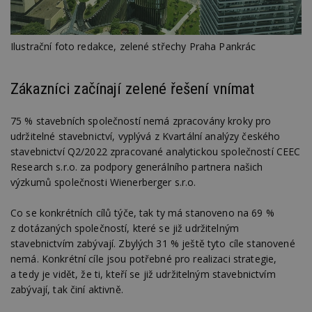
Ilustrační foto redakce, zelené střechy Praha Pankrác
Zákazníci začínají zelené řešení vnímat
75 % stavebních společností nemá zpracovány kroky pro
udržitelné stavebnictví, vyplývá z Kvartální analýzy českého
stavebnictví Q2/2022 zpracované analytickou společností CEEC
Research s.r.o. za podpory generálního partnera našich
výzkumů společnosti Wienerberger s.r.o.
Co se konkrétních cílů týče, tak ty má stanoveno na 69 %
z dotázaných společností, které se již udržitelným
stavebnictvím zabývají. Zbylých 31 % ještě tyto cíle stanovené
nemá. Konkrétní cíle jsou potřebné pro realizaci strategie,
a tedy je vidět, že ti, kteří se již udržitelným stavebnictvím
zabývají, tak činí aktivně.