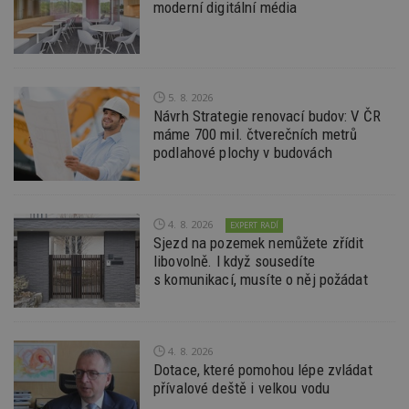
moderní digitální média
st
w
_dc_gtm_UA-53599847-1
.estav.cz
53
T
sekund
co
př
w
po
5. 8. 2026
S
Návrh Strategie renovací budov: V ČR
Go
máme 700 mil. čtverečních metrů
da
kó
podlahové plochy v budovách
Po
lz
z
nu
be
4. 8. 2026
sk
EXPERT RADÍ
f
Sjezd na pozemek nemůžete zřídit
s
libovolně. I když sousedíte
ná
je
s komunikací, musíte o něj požádat
kt
id
p
ú
An
4. 8. 2026
id
www.estav.cz
1 rok
T
Dotace, které pomohou lépe zvládat
co
přívalové deště i velkou vodu
po
vy