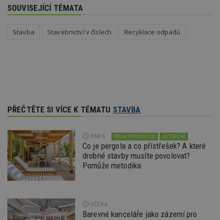
SOUVISEJÍCÍ TÉMATA
Nezbytně nutné soubory
Stavba
Stavebnictví v číslech
Recyklace odpadů
Výkonové soubory
Soubory cílení
Funkční soubory
Nezařazené soubory
Nezbytně nutné soubory cookie umožňují základní
funkce webových stránek, jako je přihlášení
uživatele a správa účtu. Webové stránky nelze bez
nezbytně nutných souborů cookie správně
používat.
PŘEČTĚTE SI VÍCE K TÉMATU
STAVBA
Provider
/
Název
Vyprší
P
Doména
DNES
ESTAV DOPORUČUJE
AKTUÁLNĚ
_hjIncludedInPageviewSample
2
T
Hotjar Ltd
Co je pergola a co přístřešek? A které
minuty
co
www.estav.cz
drobné stavby musíte povolovat?
na
ab
Pomůže metodika
Ho
zd
ná
z
vz
d
VČERA
l
Barevné kanceláře jako zázemí pro
z