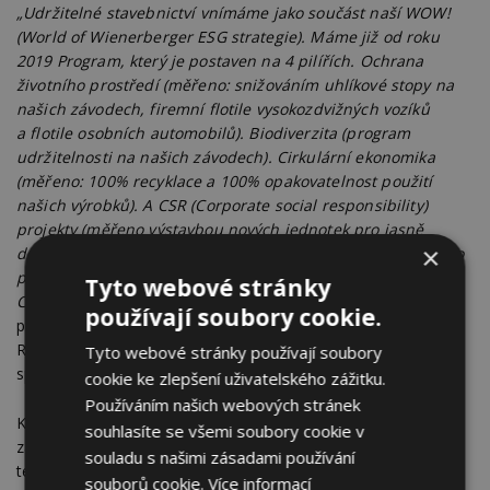
„Udržitelné stavebnictví vnímáme jako součást naší WOW!
(World of Wienerberger ESG strategie). Máme již od roku
2019 Program, který je postaven na 4 pilířích. Ochrana
životního prostředí (měřeno: snižováním uhlíkové stopy na
našich závodech, firemní flotile vysokozdvižných vozíků
a flotile osobních automobilů). Biodiverzita (program
udržitelnosti na našich závodech). Cirkulární ekonomika
(měřeno: 100% recyklace a 100% opakovatelnost použití
našich výrobků). A CSR (Corporate social responsibility)
projekty (měřeno výstavbou nových jednotek pro jasně
×
definované skupiny organizací, jako například Stacionář pro
postižené děti v Českých Budějovicích nebo dětský hospic
Tyto webové stránky
Cibulka s paliativním střediskem v pražských Košířích).“
používají soubory cookie.
podělil se o interní program v rámci udržitelného stavebnictví
Robert Krestýn, Business Development & Marketing Director
Tyto webové stránky používají soubory
společnosti Wienerberger s.r.o.
cookie ke zlepšení uživatelského zážitku.
Používáním našich webových stránek
Každá společnost, která má cíle stanoveny, má mírně odlišné
souhlasíte se všemi soubory cookie v
zaměření. Některé společnosti se soustředí na získání nových
souladu s našimi zásadami používání
technologií. Jiné společnosti se zase soustředí na snížení CO
2
souborů cookie.
Více informací