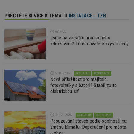
ce
pr
po
PŘEČTĚTE SI VÍCE K TÉMATU
INSTALACE - TZB
N
ž
id
i
VČERA
_hjAbsoluteSessionInProgress
29
S
Hotjar Ltd
Jsme na začátku hromadného
minut
je
.estav.cz
zdražování? Tři dodavatelé zvýšili ceny
54
ab
sekund
sl
ce
pr
po
N
ž
5. 8. 2026
AKTUÁLNĚ
EXPERT RADÍ
id
i
Nová příležitost pro majitele
fotovoltaiky s baterií: Stabilizujte
counter
www.estav.cz
29
T
elektrickou síť
minut
co
53
po
sekund
vy
se
__gfp_64b
1 rok
Je
Google LLC
31. 7. 2026
AKTUÁLNĚ
EXPERT RADÍ
so
.estav.cz
Posuzování staveb podle odolnosti na
kt
sp
změnu klimatu. Doporučení pro města
da
a obce
c