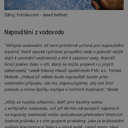
Zdroj: Fotolia.com - david buttner
Napouštění z vodovodu
"Veřejná vodovodní síť není primárně určená pro napouštění
bazénů. Kvůli vysoké rychlosti proudění vody v potrubí může
dojít k uvolnění sedimentů a tím k zakalení vody. Rovněž
hrozí pokles tlaku v síti, který se může projevit i u jiných
odběratelů,“
uvedl tiskový mluvčí společnosti PVK, a.s. Tomáš
Mrázek.
„Pokud již někdo bude napouštět bazén přes
vodovodní přípojku, tak mu doporučujeme, aby tak činil
pomalu a mimo špičku nejlépe v nočních hodinách,“
dodal.
„Vždy se najdou zákazníci, kteří plní bazény vodou
z veřejného vodovodu, což při těchto nárazových náporech
na kapacity vodovodů může způsobovat překročení limitních
hodnot průtoku a s tím spojené problémy, jako je krátkodobé
zvýšení koncentrace železa v pitné vodě. I když tento zákal