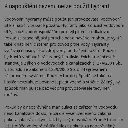
K napouštění bazénu nelze použít hydrant
Funkční soubory
Nezařazené soubory
Nezbytně nutné soubory cookie umožňují základní
Vodovodní hydranty může použít jen provozovatel vodovodní
funkce webových stránek, jako je přihlášení
sítě a hasiči v případě požáru. Hydrant, jako součást vodovodní
uživatele a správa účtu. Webové stránky nelze bez
sítě, slouží vodohospodářům pro její plnění a odkalování.
nezbytně nutných souborů cookie správně
používat.
Pokud se stane nějaká porucha nebo havárie, mohou je využít
také k naplnění cisteren pro dovoz pitné vody. Hydranty
Provider
/
Název
Vyprší
P
Doména
využívají i hasiči, jako zdroj vody, při hašení požárů. Použití
hydrantů v případě záchranných a likvidačních prací přesně
_hjIncludedInPageviewSample
2
T
Hotjar Ltd
minuty
co
www.estav.cz
stanovuje Zákon o vodovodech a kanalizacích č. 274/2001 Sb.,
na
v souladu se Zákonem č.239/2000 Sb. o integrovaném
ab
Ho
záchranném systému. Pouze v tomto případě se také na
zd
hasiče nevztahuje povinnost platit vodné a stočné. Žádný jiný
ná
z
způsob manipulace bez vědomí provozovatele tedy není
vz
d
možný.
l
z
st
Pokud by k neoprávněné manipulaci se zařízením vodovodu
w
nebo kanalizace došlo, hrozí dle výše uvedeného zákona
_dc_gtm_UA-53599847-1
.estav.cz
53
T
pokuta jak právnickým, tak i fyzickým osobám. Kromě toho jim
sekund
co
ještě může vodoprávní úřad uložit pokutu za neoprávněný
př