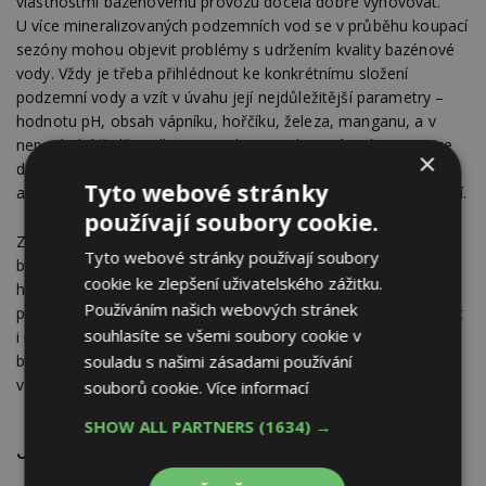
vlastnostmi bazénovému provozu docela dobře vyhovovat.
U více mineralizovaných podzemních vod se v průběhu koupací
sezóny mohou objevit problémy s udržením kvality bazénové
vody. Vždy je třeba přihlédnout ke konkrétnímu složení
podzemní vody a vzít v úvahu její nejdůležitější parametry –
hodnotu pH, obsah vápníku, hořčíku, železa, manganu, a v
neposlední řadě „celkovou tvrdost“ podzemní vody. Investice
×
do analýzy těchto nejdůležitějších parametrů podzemní vody
Tyto webové stránky
a jejich znalost se Vám v koupací sezóně mnohonásobně vrátí.
používají soubory cookie.
Z hlediska správného provozu domácího bazénu a údržby
Tyto webové stránky používají soubory
bazénové vody je stěžejním parametrem podzemní vody
cookie ke zlepšení uživatelského zážitku.
hodnota pH. Nejčastěji se hodnota pH v podzemních vodách
Používáním našich webových stránek
pohybuje v rozmezí cca od 5,5 do 7,5, ale výjimečně může být
souhlasíte se všemi soubory cookie v
i nižší než 5,0 nebo vyšší než 8,0. Správná hodnota pH
souladu s našimi zásadami používání
bazénové vody během provozu by se měla nacházet
v intervalu 6,8 až 7,4.
souborů cookie.
Více informací
SHOW ALL PARTNERS
(1634) →
Jak postupovat při napouštění bazénu?