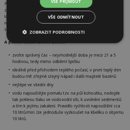
VŠE PŘIJMOUT
Pokud nechcete objednat cisternu a chcete napouštět
z veřejného vodovodu, v první řadě si ověřte, že ve vaší
lokalitě je napouštění z vodovodu povoleno. Způsob
VŠE ODMÍTNOUT
napouštění z kohoutku není možno použít v lokalitách
s nedostatečnou kapacitou vodního zdroje.
ZOBRAZIT PODROBNOSTI
A pak se držte těchto zásad:
Nezbytně
Výkonové
Soubory
nutné
soubory
cílení
soubory
zvolte správný čas – nejvhodnější doba je mezi 21 a 5
hodinou, tedy mimo odběrní špičku
ideálně před příchodem teplého počasí, v první teplý den
Funkční soubory
Nezařazené
budou mít zřejmě stejný nápad i další majitelé bazénů
soubory
nejlépe ve všední dny
vodu napouštějte pomalu tzv. na půl kohoutku, nedojde
tak poklesu tlaku ve vodovodní síti, k uvolnění sedimentů
a tím k jejímu zakalení. Pravidlo rychlosti napouštění cca
10 litrů/min. lze jednoduše vyzkoušet na kbelíku o objemu
10 litrů.
Nezbytně nutné soubory
Výkonové soubory
Soubory cílení