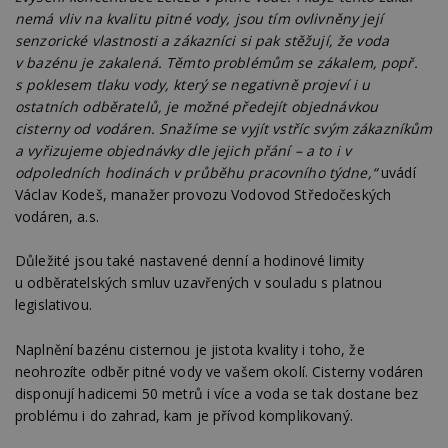
nemá vliv na kvalitu pitné vody, jsou tím ovlivněny její
senzorické vlastnosti a zákazníci si pak stěžují, že voda
v bazénu je zakalená. Těmto problémům se zákalem, popř.
s poklesem tlaku vody, který se negativně projeví i u
ostatních odběratelů, je možné předejít objednávkou
cisterny od vodáren. Snažíme se vyjít vstříc svým zákazníkům
a vyřizujeme objednávky dle jejich přání – a to i v
odpoledních hodinách v průběhu pracovního týdne,“
uvádí
Václav Kodeš, manažer provozu Vodovod Středočeských
vodáren, a.s.
Důležité jsou také nastavené denní a hodinové limity
u odběratelských smluv uzavřených v souladu s platnou
legislativou.
Naplnění bazénu cisternou je jistota kvality i toho, že
neohrozíte odběr pitné vody ve vašem okolí. Cisterny vodáren
disponují hadicemi 50 metrů i více a voda se tak dostane bez
problému i do zahrad, kam je přívod komplikovaný.