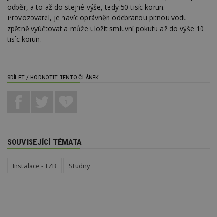
w
odběr, a to až do stejné výše, tedy 50 tisíc korun.
po
S
Provozovatel, je navíc oprávněn odebranou pitnou vodu
Go
zpětně vyúčtovat a může uložit smluvní pokutu až do výše 10
da
kó
tisíc korun.
Po
lz
z
nu
be
SDÍLET / HODNOTIT TENTO ČLÁNEK
sk
f
s
ná
1
je
kt
id
p
ú
An
SOUVISEJÍCÍ TÉMATA
id
www.estav.cz
1 rok
T
co
Instalace - TZB
Studny
po
vy
se
_hjFirstSeen
29
S
Hotjar Ltd
minut
je
.estav.cz
54
ab
sekund
sl