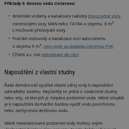
Příklady k dovozu vodu cisternou:
Brněnské vodárny a kanalizace nabízejí
dovoz pitné vody
3
cisternovými vozy MAN nebo TATRA o objemu 8 m
s možností přečerpání vody.
Pražské vodovody a kanalizace vozí autocisternu
3
o objemu 9 m
.
ceny vody za dodávku cisternou PVK
ČEVAK a.s. má
vyhledávání dle obcí
Napouštění z vlastní studny
Řada domácností využívá vlastní zdroj vody k napouštění
zahradního bazénu. Nejčastěji se jedná o soukromé studny
nebo vrty, ze kterých je čerpána podzemní voda. Méně obvyklé
je k napouštění domácího bazénu využít vodu povrchovou
nebo zachycenou dešťovou vodu.
Méně mineralizované podzemní vody mohou svými