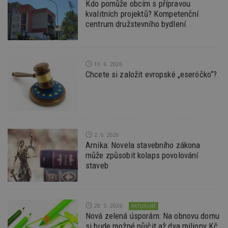
Kdo pomůže obcím s přípravou
Provider
/
Název
Vyprší
P
kvalitních projektů? Kompetenční
Doména
centrum družstevního bydlení
_hjIncludedInPageviewSample
2
T
Hotjar Ltd
minuty
co
www.estav.cz
na
ab
Ho
10. 6. 2026
zd
ná
Chcete si založit evropské „eseróčko“?
z
vz
d
l
z
st
w
2. 6. 2026
_dc_gtm_UA-53599847-1
.estav.cz
53
T
sekund
co
Arnika: Novela stavebního zákona
př
může způsobit kolaps povolování
w
staveb
po
S
Go
da
kó
Po
28. 5. 2026
AKTUÁLNĚ
lz
z
Nová zelená úsporám: Na obnovu domu
nu
si bude možné půjčit až dva miliony Kč,