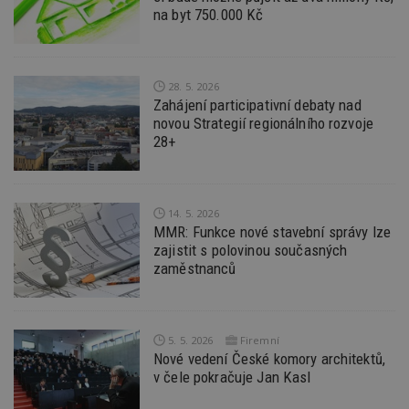
be
na byt 750.000 Kč
sk
f
s
ná
je
kt
28. 5. 2026
id
Zahájení participativní debaty nad
p
ú
novou Strategií regionálního rozvoje
An
28+
id
www.estav.cz
1 rok
T
co
po
vy
se
14. 5. 2026
MMR: Funkce nové stavební správy lze
_hjFirstSeen
29
S
Hotjar Ltd
minut
je
.estav.cz
zajistit s polovinou současných
54
ab
zaměstnanců
sekund
sl
ce
pr
po
N
ž
5. 5. 2026
Firemní
id
Nové vedení České komory architektů,
i
v čele pokračuje Jan Kasl
_hjAbsoluteSessionInProgress
29
S
Hotjar Ltd
minut
je
.estav.cz