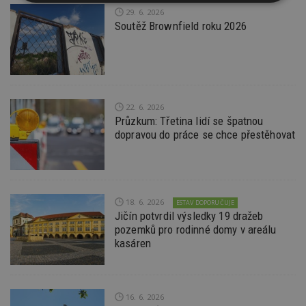
Nezbytně
Výkonové
Soubory
29. 6. 2026
nutné
soubory
cílení
Soutěž Brownfield roku 2026
soubory
Funkční soubory
Nezařazené
soubory
22. 6. 2026
Průzkum: Třetina lidí se špatnou
dopravou do práce se chce přestěhovat
Nezbytně nutné soubory
18. 6. 2026
ESTAV DOPORUČUJE
Výkonové soubory
Soubory cílení
Jičín potvrdil výsledky 19 dražeb
Funkční soubory
Nezařazené soubory
pozemků pro rodinné domy v areálu
kasáren
Nezbytně nutné soubory cookie umožňují základní
funkce webových stránek, jako je přihlášení
uživatele a správa účtu. Webové stránky nelze bez
nezbytně nutných souborů cookie správně
používat.
16. 6. 2026