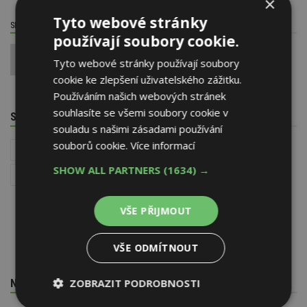
×
Tyto webové stránky
SDÍLET / HODNOTIT TENTO ČLÁNEK
používají soubory cookie.
0
Tyto webové stránky používají soubory
cookie ke zlepšení uživatelského zážitku.
Používáním našich webových stránek
souhlasíte se všemi soubory cookie v
SOUVISEJÍCÍ TÉMATA
souladu s našimi zásadami používání
souborů cookie.
Více informací
Pozemky a parcely
Stavba
Povolování staveb
SHOW ALL PARTNERS
(1634) →
Sousedé a zákony
VŠE PŘIJMOUT
VŠE ODMÍTNOUT
NEJNOVĚJŠÍ REDAKČNÍ ZPRÁVY
ZOBRAZIT PODROBNOSTI