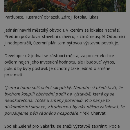
Pardubice, ilustrační obrázek. Zdroj: fotolia, lukas
Jednání navrhl městský obvod I, v kterém se lokalita nachází.
Předtím požadoval stavební uzávěru, s čímž neuspěl. Odborníci
ji nedoporučili, územní plán tam bytovou výstavbu povoluje.
Developer už jednal se zástupci města, za pozemek chce
ovšem nejen jeho investiční hodnotu, ale i budoucí výnos,
pokud by byty postavil. Je ochotný také jednat o směně
pozemků.
"Jsem k tomu spíš velmi skeptický. Neumím si představit, že
bychom koupili obchodní podíl na výstavbě, která by se
neuskutečnila. Totéž u směny pozemků. Pro nás je to
diskomfortní situace, v budoucnu by nás někdo zažaloval, že
porušujeme péči řádného hospodáře,"
řekl Charvát.
Spolek Zelená pro Sakařku se snaží výstavbě zabránit. Podle