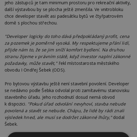
jeho zástupců je tam minimum prostoru pro rekreační aktivity,
další výstavbou by se plocha ještě zmenšila. Ve vnitrobloku
chce developer stavět asi padesátku bytů ve čtyřpatrovém
domě s plochou střechou.
"Developer logicky do toho dává předpokládaný profit, cena
za pozemek je poměrně vysoká. My respektujeme přání lidí,
přijde nám to, že se jim sníží komfort bydlení. Na druhou
stranu žijeme v právním státě, když investor naplní zákonné
požadavky, může stavět,"
řekl místostarosta městského
obvodu I Ondřej Šebek (ODS).
Pro bytovou výstavbu ještě není stavební povolení. Developer
se nedávno podle Šebka odvolal proti zamítavému stanovisku
stavebního úřadu. Jeho rozhodnutí dosud nemá obvod
k dispozici.
"Pokud úřad odvolání nevyhoví, stavba nebude
povolená a stavět se nebude. Chápu, že lidé by rádi znali
výsledek hned, ale musí se dodržet zákonné lhůty,"
dodal
Šebek.