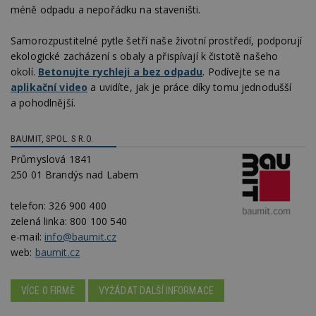
méně odpadu a nepořádku na staveništi.
Samorozpustitelné pytle šetří naše životní prostředí, podporují
ekologické zacházení s obaly a přispívají k čistotě našeho
okolí.
Betonujte rychleji a bez odpadu
. Podívejte se na
aplikační video
a uvidíte, jak je práce díky tomu jednodušší
a pohodlnější.
BAUMIT, SPOL. S R.O.
Průmyslová 1841
250 01 Brandýs nad Labem
telefon:
326 900 400
zelená linka:
800 100 540
e-mail:
info@baumit.cz
web:
baumit.cz
VÍCE O FIRMĚ
VYŽÁDAT DALŠÍ INFORMACE