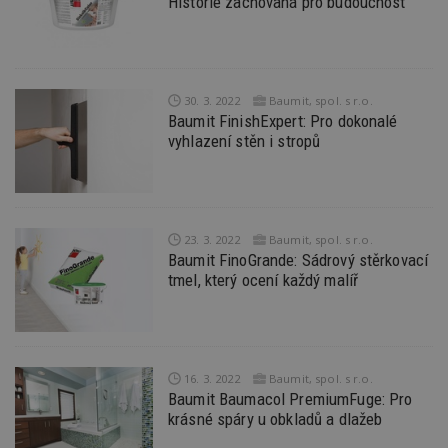
Historie zachovaná pro budoucnost
funkce webových stránek, jako je přihlášení
uživatele a správa účtu. Webové stránky nelze bez
nezbytně nutných souborů cookie správně
používat.
Provider
/
Název
Vyprší
P
Doména
30. 3. 2022
Baumit, spol. s r.o.
Baumit FinishExpert: Pro dokonalé
_hjIncludedInPageviewSample
2
T
Hotjar Ltd
vyhlazení stěn i stropů
minuty
co
www.estav.cz
na
ab
Ho
zd
ná
z
23. 3. 2022
Baumit, spol. s r.o.
vz
d
Baumit FinoGrande: Sádrový stěrkovací
l
tmel, který ocení každý malíř
z
st
w
_dc_gtm_UA-53599847-1
.estav.cz
53
T
sekund
co
př
16. 3. 2022
Baumit, spol. s r.o.
w
po
Baumit Baumacol PremiumFuge: Pro
S
krásné spáry u obkladů a dlažeb
Go
da