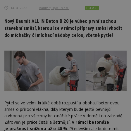
14. 4. 2022
Baumit, spol. s r.o.
FIREMNÍ
Nový Baumit ALL IN Beton B 20 je vůbec první suchou
stavební směsí, kterou lze v rámci přípravy směsi vhodit
do míchačky či míchací nádoby celou, včetně pytle!
Pytel se ve velmi krátké době rozpustí a obohatí betonovou
směs o přírodní vlákna, díky kterým bude ještě pevnější
a vhodná pro všechny betonářské práce v domě i na zahradě.
Zároveň je práce čistší a šetrnější,
v rámci betonáže
je prašnost snížena až o 40 %
. Především ale budete mít