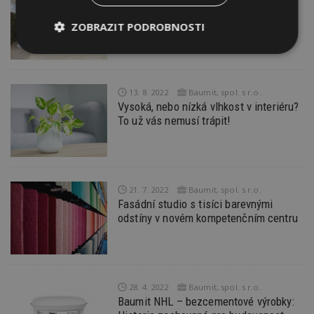
Hydroizolační vrstvy pro všechny
situace a prostory
ZOBRAZIT PODROBNOSTI
Nezbytně
Výkonové
Soubory
nutné
soubory
cílení
soubory
13. 8. 2022
Baumit, spol. s r.o.
Vysoká, nebo nízká vlhkost v interiéru?
To už vás nemusí trápit!
Funkční soubory
Nezařazené
soubory
21. 7. 2022
Baumit, spol. s r.o.
Fasádní studio s tisíci barevnými
odstíny v novém kompetenčním centru
Nezbytně nutné soubory
Výkonové soubory
Soubory cílení
Funkční soubory
Nezařazené soubory
28. 4. 2022
Baumit, spol. s r.o.
Baumit NHL – bezcementové výrobky:
Nezbytně nutné soubory cookie umožňují základní