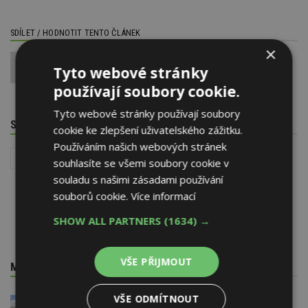
SDÍLET / HODNOTIT TENTO ČLÁNEK
×
0
Tyto webové stránky
používají soubory cookie.
Tyto webové stránky používají soubory
SOUVISEJÍCÍ TÉMATA
cookie ke zlepšení uživatelského zážitku.
Používáním našich webových stránek
Stavba
Jak si postavit rodinný dům
Recyklace odpadů
souhlasíte se všemi soubory cookie v
souladu s našimi zásadami používání
souborů cookie.
Více informací
SHOW ALL PARTNERS
(1634) →
VŠE PŘIJMOUT
MOHLO BY VÁS ZAJÍMAT
VŠE ODMÍTNOUT
22. 8. 2022
Baumit, spol. s r.o.