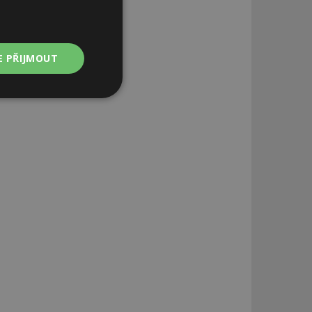
E PŘIJMOUT
Nezařazené
soubory
zařazené soubory
 a správa účtu.
aby informoval
zahrnut do