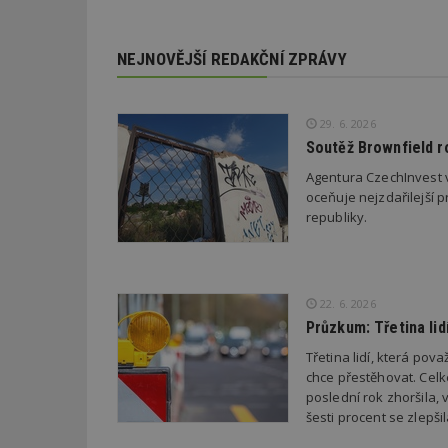
_dc_gtm_UA-53599
NEJNOVĚJŠÍ REDAKČNÍ ZPRÁVY
29. 6. 2026
Soutěž Brownfield r
id
Agentura CzechInvest v
_hjFirstSeen
oceňuje nejzdařilejší p
republiky.
_hjAbsoluteSessi
22. 6. 2026
Průzkum: Třetina li
counter
Třetina lidí, která po
chce přestěhovat. Cel
poslední rok zhoršila,
__gfp_64b
šesti procent se zlepš