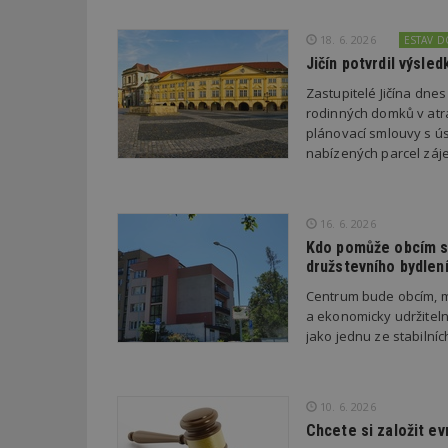
18. 6. 2026
ESTAV 
Název
Provider
Pr
Název
Jičín potvrdil výsl
Název
/
D
Název
_hjSessionUser_1
Doména
Zastupitelé Jičína dne
test
.m
tu
_gid
CMID
rodinných domků v atra
Google
LLC
plánovací smlouvy s úsp
Gdyn
mobile
ww
.estav.cz
nabízených parcel záje
_ga
TDID
Google
sssp_session
c
.e
LLC
.estav.cz
ui
16. 6. 2026
VISITOR_INFO1_LI
cct
Kdo pomůže obcím s 
družstevního bydlen
_hjSession_170189
Centrum bude obcím, m
Gtest
uid
a ekonomicky udržiteln
jako jednu ze stabilní
C
test_cookie
bm2uu
10. 6. 2026
cct
id
Chcete si založit e
ibbid