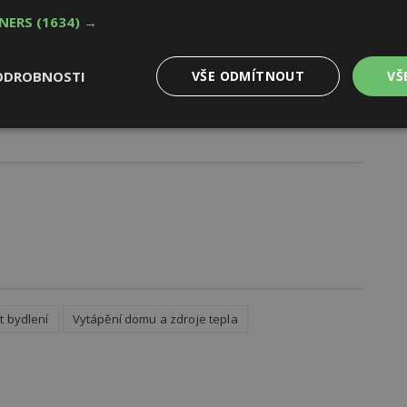
TNERS
(1634) →
ODROBNOSTI
VŠE ODMÍTNOUT
VŠ
Výkonové
Soubory cílení
Funkční
y
soubory
soubory
oubory
Výkonové soubory
Soubory cílení
Funkční soubory
Ne
ry cookie umožňují základní funkce webových stránek, jako je přihlášení uživatele
t bydlení
Vytápění domu a zdroje tepla
e bez nezbytně nutných souborů cookie správně používat.
Provider
/
Vyprší
Popis
Doména
geviewSample
2
Tento soubor cookie je nastaven tak, 
Hotjar Ltd
minuty
Hotjar o tom, zda je tento návštěvník 
www.estav.cz