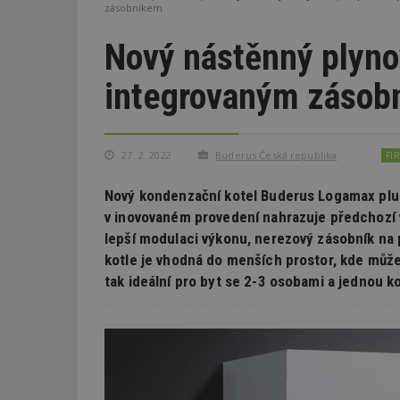
zásobníkem
Nový nástěnný plyno
integrovaným zásob
27. 2. 2022
Buderus Česká republika
FI
Nový kondenzační kotel Buderus Logamax plu
v inovovaném provedení nahrazuje předchozí v
lepší modulaci výkonu, nerezový zásobník na p
kotle je vhodná do menších prostor, kde může
tak ideální pro byt se 2-3 osobami a jednou 