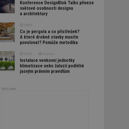
Konference DesignBlok Talks přiveze
světové osobnosti designu
a architektury
DNES
Co je pergola a co přístřešek?
A které drobné stavby musíte
povolovat? Pomůže metodika
DNES
Firemní
Instalace venkovní jednotky
klimatizace nebo žaluzií podléhá
jasným právním pravidlům
REKLAMA