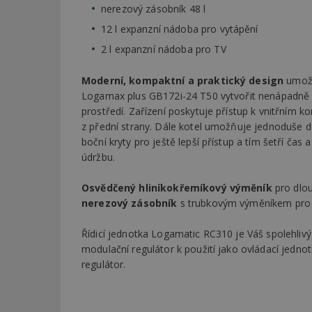
nerezový zásobník 48 l
12 l expanzní nádoba pro vytápění
2 l expanzní nádoba pro TV
Moderní, kompaktní a praktický design
umož
Logamax plus GB172i-24 T50 vytvořit nenápadně 
prostředí. Zařízení poskytuje přístup k vnitřním
z přední strany. Dále kotel umožňuje jednoduše
boční kryty pro ještě lepší přístup a tím šetří čas 
údržbu.
Osvědčený hliníkokřemíkový výměník
pro dlou
nerezový zásobník
s trubkovým výměníkem pro k
Řídicí jednotka Logamatic RC310 je Váš spolehlivý
modulační regulátor k použití jako ovládací jedno
regulátor.