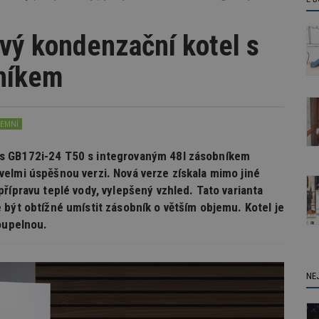
vý kondenzační kotel s
níkem
REMNÍ
s GB172i-24 T50 s integrovaným 48l zásobníkem
elmi úspěšnou verzi. Nová verze získala mimo jiné
řípravu teplé vody, vylepšený vzhled. Tato varianta
 být obtížné umístit zásobník o větším objemu. Kotel je
koupelnou.
NE