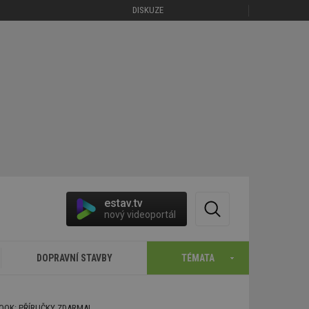
DISKUZE
estav.tv
nový videoportál
DOPRAVNÍ STAVBY
TÉMATA
BOOK: PŘÍRUČKY ZDARMA!