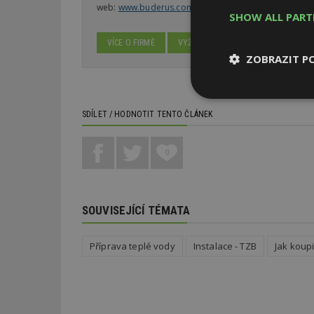
web:
www.buderus.com/cz/cs/
SHOW ALL PAR
VÍCE O FIRMĚ
VYŽÁDAT DALŠÍ INFORMACE
ZOBRAZIT P
Nezbytně
nutné soubor
SDÍLET / HODNOTIT TENTO ČLÁNEK
0
SOUVISEJÍCÍ TÉMATA
Nezbytně nutné s
Nezbytně nutné soubo
Příprava teplé vody
Instalace - TZB
Jak koupi
Webové stránky nelz
Název
_hjIncludedInPa