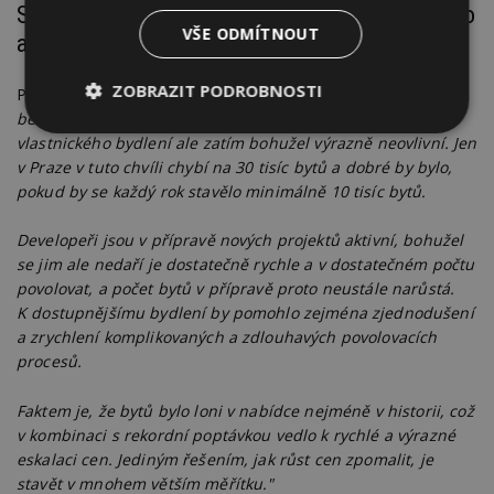
Signál je to dobrý, krizi vlastnického bydlení to
VŠE ODMÍTNOUT
ale neřeší
ZOBRAZIT PODROBNOSTI
Projektový manažer Flatzone, Vít Soural:
"Pro bytový trh je to
bez pochyb pozitivní signál. Problém s dostupností
Nezbytně
Výkonové
Soubory
vlastnického bydlení ale zatím bohužel výrazně neovlivní. Jen
nutné
soubory
cílení
v Praze v tuto chvíli chybí na 30 tisíc bytů a dobré by bylo,
soubory
pokud by se každý rok stavělo minimálně 10 tisíc bytů.
Developeři jsou v přípravě nových projektů aktivní, bohužel
Funkční soubory
Nezařazené
se jim ale nedaří je dostatečně rychle a v dostatečném počtu
soubory
povolovat, a počet bytů v přípravě proto neustále narůstá.
K dostupnějšímu bydlení by pomohlo zejména zjednodušení
a zrychlení komplikovaných a zdlouhavých povolovacích
procesů.
Faktem je, že bytů bylo loni v nabídce nejméně v historii, což
Nezbytně nutné soubory
v kombinaci s rekordní poptávkou vedlo k rychlé a výrazné
eskalaci cen. Jediným řešením, jak růst cen zpomalit, je
Výkonové soubory
Soubory cílení
stavět v mnohem větším měřítku."
Funkční soubory
Nezařazené soubory