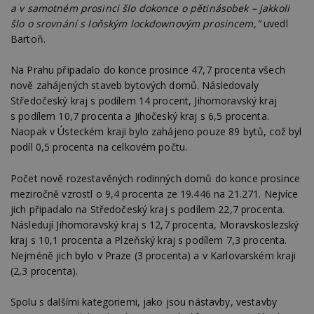
a v samotném prosinci šlo dokonce o pětinásobek – jakkoli
šlo o srovnání s loňským lockdownovým prosincem,"
uvedl
Bartoň.
Na Prahu připadalo do konce prosince 47,7 procenta všech
nově zahájených staveb bytových domů. Následovaly
Středočeský kraj s podílem 14 procent, Jihomoravský kraj
s podílem 10,7 procenta a Jihočeský kraj s 6,5 procenta.
Naopak v Ústeckém kraji bylo zahájeno pouze 89 bytů, což byl
podíl 0,5 procenta na celkovém počtu.
Počet nově rozestavěných rodinných domů do konce prosince
meziročně vzrostl o 9,4 procenta ze 19.446 na 21.271. Nejvíce
jich připadalo na Středočeský kraj s podílem 22,7 procenta.
Následují Jihomoravský kraj s 12,7 procenta, Moravskoslezský
kraj s 10,1 procenta a Plzeňský kraj s podílem 7,3 procenta.
Nejméně jich bylo v Praze (3 procenta) a v Karlovarském kraji
(2,3 procenta).
Spolu s dalšími kategoriemi, jako jsou nástavby, vestavby