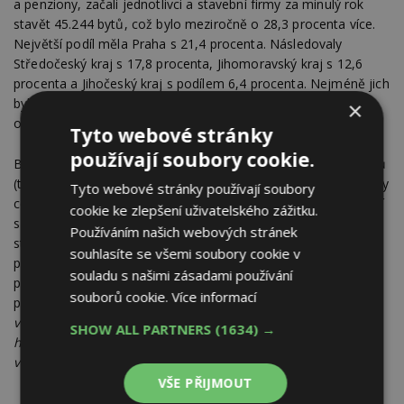
a penziony, začali jednotlivci a stavební firmy za minulý rok
stavět 45.244 bytů, což bylo meziročně o 28,3 procenta více.
Největší podíl měla Praha s 21,4 procenta. Následovaly
Středočeský kraj s 17,8 procenta, Jihomoravský kraj s 12,6
procenta a Jihočeský kraj s podílem 6,4 procenta. Nejméně jich
bylo na Karlovarsku (2,1 procenta), tento kraj je podle počtu
×
obyvatel nejmenší.
Tyto webové stránky
používají soubory cookie.
Bartoň dále připomenul, že lockdowny dopadly na stavby bytů
(tzv. pozemní stavitelství) více než na inženýrské stavby (stavby
Tyto webové stránky používají soubory
cest nebo telekomunikačních a energetických sítí). Ve srovnání
cookie ke zlepšení uživatelského zážitku.
s předcovidovým prosincem 2019 je výkon inženýrského
Používáním našich webových stránek
stavebnictví podle Bartoně na úrovni o 5,2 procenta vyšší než
souhlasíte se všemi soubory cookie v
před covidem. Výstavba bytů dosahuje výkonu pouhých 93,5
souladu s našimi zásadami používání
procenta ve srovnání s výkonem pozemního stavebnictví před
souborů cookie.
Více informací
pandemií.
"Inženýrské stavby bývají zadávány spíše ve
veřejném sektoru, jehož poptávka je nezávislá na
SHOW ALL PARTNERS
(1634) →
hospodářské situaci, a pokračovala tak nerušeně dále
v růstu,"
doplnil Bartoň.
VŠE PŘIJMOUT