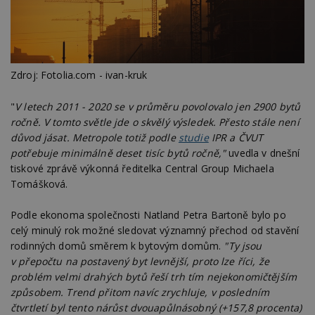
Zdroj: Fotolia.com - ivan-kruk
"
V letech 2011 - 2020 se v průměru povolovalo jen 2900 bytů
ročně. V tomto světle jde o skvělý výsledek. Přesto stále není
důvod jásat. Metropole totiž podle
studie
IPR a ČVUT
potřebuje minimálně deset tisíc bytů ročně,"
uvedla v dnešní
tiskové zprávě výkonná ředitelka Central Group Michaela
Tomášková.
Podle ekonoma společnosti Natland Petra Bartoně bylo po
celý minulý rok možné sledovat významný přechod od stavění
rodinných domů směrem k bytovým domům.
"Ty jsou
v přepočtu na postavený byt levnější, proto lze říci, že
problém velmi drahých bytů řeší trh tím nejekonomičtějším
způsobem. Trend přitom navíc zrychluje, v posledním
čtvrtletí byl tento nárůst dvouapůlnásobný (+157,8 procenta)