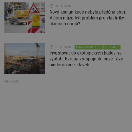
po
24. 3. 2026
N
ž
Nová komunikace nebyla předána obci.
id
V čem může být problém pro vlastníky
i
okolních domů?
_hjAbsoluteSessionInProgress
29
S
Hotjar Ltd
minut
je
.estav.cz
54
ab
sekund
sl
ce
27. 2. 2026
ESTAV DOPORUČUJE
AKTUÁLNĚ
pr
Investovat do ekologických budov se
po
N
vyplatí. Evropa vstupuje do nové fáze
ž
modernizace staveb
id
i
counter
www.estav.cz
29
T
minut
co
REKLAMA
53
po
sekund
vy
se
__gfp_64b
1 rok
Je
Google LLC
so
.estav.cz
kt
sp
da
c
n
w