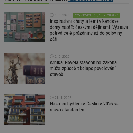
S
Go
da
kó
5. 6. 2026
ESTAV DOPORUČUJE
AKTUÁLNĚ
Po
Inspirativní chaty a letní víkendové
lz
domy napříč českými dějinami. Výstava
z
nu
potrvá celé prázdniny až do poloviny
be
září
sk
f
s
ná
je
2. 6. 2026
kt
Arnika: Novela stavebního zákona
id
může způsobit kolaps povolování
p
ú
staveb
An
id
www.estav.cz
1 rok
T
co
po
21. 4. 2026
vy
se
Nájemní bydlení v Česku v 2026 se
stává standardem
_hjFirstSeen
29
S
Hotjar Ltd
minut
je
.estav.cz
54
ab
sekund
sl
ce
pr