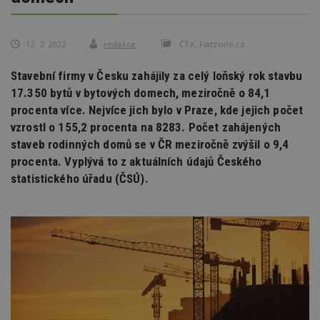
12. 2. 2022
redakce
ČTK, Flatzone.cz
Stavební firmy v Česku zahájily za celý loňský rok stavbu
17.350 bytů v bytových domech, meziročně o 84,1
procenta více. Nejvíce jich bylo v Praze, kde jejich počet
vzrostl o 155,2 procenta na 8283. Počet zahájených
staveb rodinných domů se v ČR meziročně zvýšil o 9,4
procenta. Vyplývá to z aktuálních údajů Českého
statistického úřadu (ČSÚ).