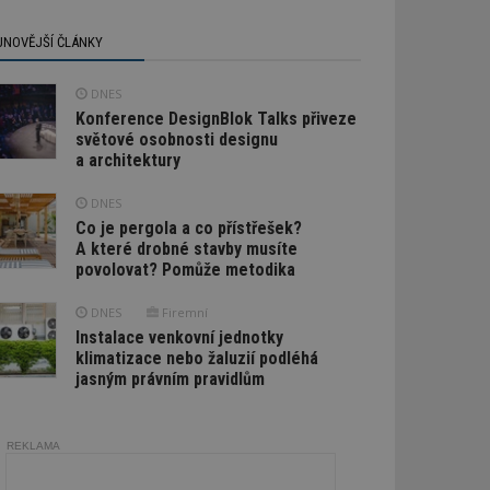
JNOVĚJŠÍ ČLÁNKY
DNES
Konference DesignBlok Talks přiveze
světové osobnosti designu
a architektury
DNES
Co je pergola a co přístřešek?
A které drobné stavby musíte
povolovat? Pomůže metodika
DNES
Firemní
Instalace venkovní jednotky
klimatizace nebo žaluzií podléhá
jasným právním pravidlům
REKLAMA