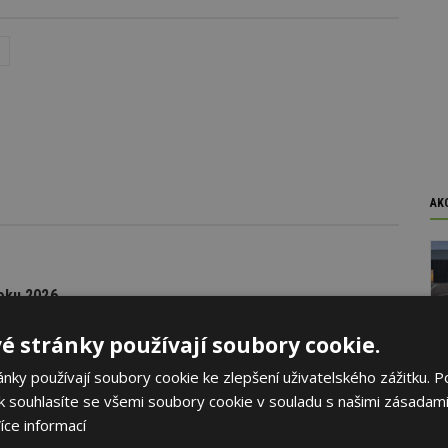
AK
oku 2026
yhlásila první ročník soutěže Brownfield roku 2026, která
é stránky používají soubory cookie.
rojekty revitalizace brownfieldů měst a obcí z celé České
ky používají soubory cookie ke zlepšení uživatelského zážitku. P
 souhlasíte se všemi soubory cookie v souladu s našimi zásadami
íce informací