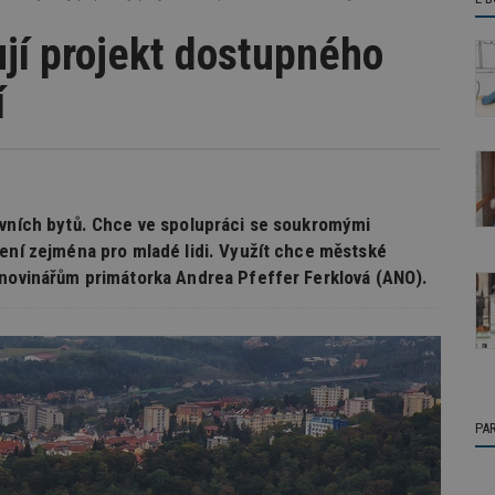
ují projekt dostupného
í
evních bytů. Chce ve spolupráci se soukromými
lení zejména pro mladé lidi. Využít chce městské
 novinářům primátorka Andrea Pfeffer Ferklová (ANO).
PA