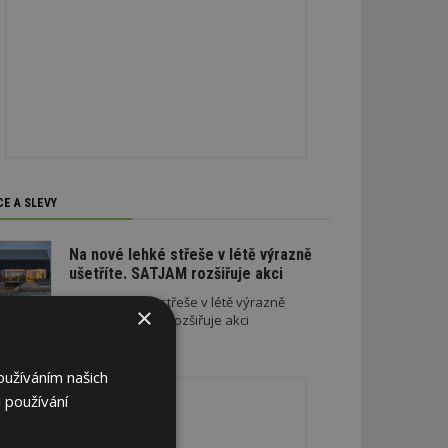
CE A SLEVY
Na nové lehké střeše v létě výrazně
ušetříte. SATJAM rozšiřuje akci
Na nové lehké střeše v létě výrazně
×
ušetříte. SATJAM rozšiřuje akci
REKLAMA
oužíváním našich
 používání