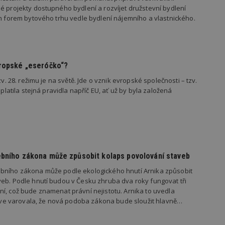
vašeho webu.
é projekty dostupného bydlení a rozvíjet družstevní bydlení
ch forem bytového trhu vedle bydlení nájemního a vlastnického.
847-1
.estav.cz
53
Tento soubor cookie je přidružen k w
sekund
Správce značek Google k načtení dalšíc
stránku. Pokud je použit, lze jej považ
nutný, protože bez něj jiné skripty ne
správně. Konec názvu je jedinečné číslo
identifikátorem přidruženého účtu Goog
vropské „eseróčko“?
www.estav.cz
1 rok
Tento soubor cookie se používá k vytvá
uživatele
zv. 28. režimu je na světě. Jde o vznik evropské společnosti – tzv.
 platila stejná pravidla napříč EU, ať už by byla založená
29
Soubor cookie je nastaven tak, aby Hot
Hotjar Ltd
minut
začátek cesty uživatele pro celkový poče
.estav.cz
54
Neobsahuje žádné identifikovatelné in
sekund
onInProgress
29
Soubor cookie je nastaven tak, aby Hot
Hotjar Ltd
minut
začátek cesty uživatele pro celkový poče
.estav.cz
54
Neobsahuje žádné identifikovatelné in
sekund
ebního zákona může způsobit kolaps povolování staveb
www.estav.cz
29
Tento soubor cookie se používá k vytvá
minut
uživatele
bního zákona může podle ekologického hnutí Arnika způsobit
53
eb. Podle hnutí budou v Česku zhruba dva roky fungovat tři
sekund
í, což bude znamenat právní nejistotu. Arnika to uvedla
1 rok
Jedná se o soubor cookie, který slouží k
Google LLC
dříve varovala, že nová podoba zákona bude sloužit hlavně…
dalších souborů cookie návštěvníkem 
.estav.cz