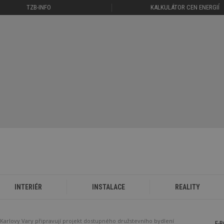
TZB-INFO
KALKULÁTOR CEN ENERGIÍ
INTERIÉR
INSTALACE
REALITY
Karlovy Vary připravují projekt dostupného družstevního bydlení
E-