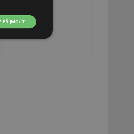
E PŘIJMOUT
Nezařazené
soubory
zařazené soubory
 a správa účtu.
aby informoval
zahrnut do
obrazení stránky