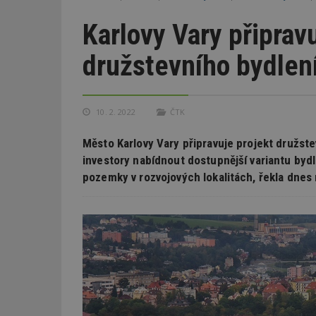
Karlovy Vary připrav
družstevního bydlen
10. 2. 2022
ČTK
Město Karlovy Vary připravuje projekt družst
investory nabídnout dostupnější variantu byd
pozemky v rozvojových lokalitách, řekla dnes