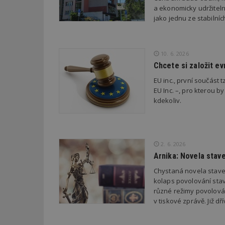
a ekonomicky udržiteln
jako jednu ze stabilní
_dc_gtm_UA-53599
10. 6. 2026
Chcete si založit e
id
EU inc., první součást t
EU Inc. –, pro kterou by
_hjFirstSeen
kdekoliv.
_hjAbsoluteSessi
2. 6. 2026
Arnika: Novela stav
counter
Chystaná novela stave
kolaps povolování stav
různé režimy povolován
__gfp_64b
v tiskové zprávě. Již 