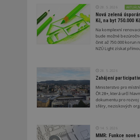
28. 5. 2026
AKTUÁL
Název
Provider
Pr
Nová zelená úsporám
Název
Název
/
D
Název
Kč, na byt 750.000 K
_hjSessionUser_1
Doména
test
.m
Na komplexní renovac
tu
_gid
CMID
Google
bude možné bezúročně 
LLC
Gdyn
mobile
ww
.estav.cz
činit až 750.000 korun
NZÚ Light získat přímo
_ga
TDID
Google
sssp_session
c
.e
LLC
.estav.cz
ui
VISITOR_INFO1_LI
28. 5. 2026
cct
Zahájení participati
_hjSession_170189
Ministerstvo pro místn
Gtest
uid
ČR 28+, která určí hlav
dokumentu pro rozvoj ú
C
sféry, neziskových orga
test_cookie
bm2uu
cct
14. 5. 2026
id
ibbid
MMR: Funkce nové st