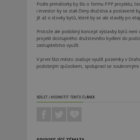
Podle primátorky by šlo o formu PPP projektu, t
i investor by se stali členy družstva a postavené 
jít až o stovky bytů, které by se ale stavěly po et
Protože ale podobný koncept výstavby bytů není ob
projekt dostupného družstevního bydlení do podz
zastupitelstvo využít.
V první fázi město zvažuje využít pozemky v Draho
podobným způsobem, spoluprací se soukromými inv
SDÍLET / HODNOTIT TENTO ČLÁNEK
0