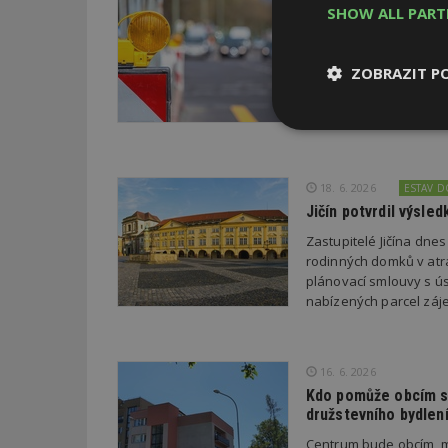
22. 6. 2026
SHOW ALL PAR
Průzkum: Třetina li
Třetina lidí, která po
ZOBRAZIT P
chce přestěhovat. Cel
poslední rok zhoršila,
šesti procent se zlepš
Nezbytně
nutné soubor
18. 6. 2026
ESTAV 
Jičín potvrdil výsl
Zastupitelé Jičína dne
rodinných domků v atra
plánovací smlouvy s úsp
Nezbytně nutné s
nabízených parcel záje
Nezbytně nutné soubo
Webové stránky nelz
16. 6. 2026
Název
Kdo pomůže obcím s 
družstevního bydlen
_hjIncludedInPa
Centrum bude obcím, m