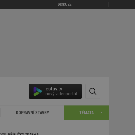
DISKUZE
estav.tv
nový videoportál
DOPRAVNÍ STAVBY
TÉMATA
BOOK: PŘÍRUČKY ZDARMA!