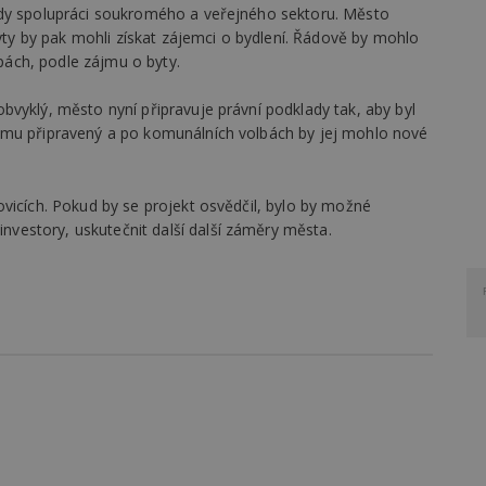
edy spolupráci soukromého a veřejného sektoru. Město
byty by pak mohli získat zájemci o bydlení. Řádově by mohlo
apách, podle zájmu o byty.
vyklý, město nyní připravuje právní podklady tak, aby byl
imu připravený a po komunálních volbách by jej mohlo nové
vicích. Pokud by se projekt osvědčil, bylo by možné
estory, uskutečnit další další záměry města.