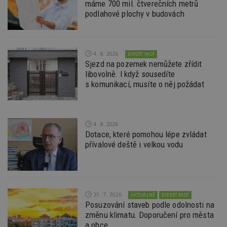
máme 700 mil. čtverečních metrů
kó
Po
podlahové plochy v budovách
lz
z
nu
be
sk
f
4. 8. 2026
EXPERT RADÍ
s
Sjezd na pozemek nemůžete zřídit
ná
libovolně. I když sousedíte
je
kt
s komunikací, musíte o něj požádat
id
p
ú
An
4. 8. 2026
id
www.estav.cz
1 rok
T
co
Dotace, které pomohou lépe zvládat
po
přívalové deště i velkou vodu
vy
se
_hjFirstSeen
29
S
Hotjar Ltd
minut
je
.estav.cz
54
ab
sekund
sl
31. 7. 2026
AKTUÁLNĚ
EXPERT RADÍ
ce
pr
Posuzování staveb podle odolnosti na
po
změnu klimatu. Doporučení pro města
N
a obce
ž