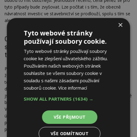
budou to mít obtížnější. Jednoduše řečeno, cena peněz se pro
tyto případy bude zvyšovat. Lze počítat i s tím, že obecně
návratnost investic ve stavebnictví se prodlouží, spolu s tím se
ale prodlouží i životnost využitých řešení.
×
Tyto webové stránky
Co se stane v případě, že se developer,
používají soubory cookie.
stavebník nebo město nebudou chtít vydat
Tyto webové stránky používají soubory
touto cestou?
cookie ke zlepšení uživatelského zážitku.
Používáním našich webových stránek
Pro ně to bude mít několik dopadů, v prvé řadě se domnívám,
souhlasíte se všemi soubory cookie v
že přijdou o spoustu obchodních příležitostí. Budou zaostávat
souladu s našimi zásadami používání
technologicky a inovačně ve všech odvětvích. Výše zmíněné je
souborů cookie.
Více informací
dlouhodobý světový trend, který netlačí jen Evropská unie. Jak
jsme si řekli, velcí hráči k němu přistupují dobrovolně. Za druhé
SHOW ALL PARTNERS
(1634) →
bude menší možnost účastnit se tendrů a trhu. Například ve
Velké Británii, která není v EU, již dnes musíte dodávat při
účasti v soutěžích reporty na které české podnikatelské
VŠE PŘIJMOUT
prostředí vůbec není zvyklé, čeští dodavatelé jsou z toho dost
překvapení a nejsou na to nachystaní.
VŠE ODMÍTNOUT