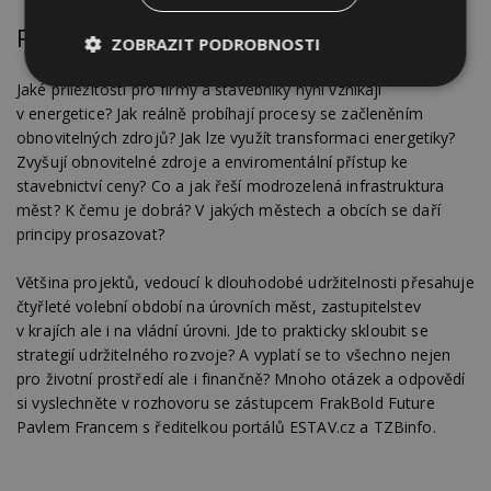
Poslechněte si celý rozhovor ve videu výše!
ZOBRAZIT PODROBNOSTI
Jaké příležitosti pro firmy a stavebníky nyní vznikají
Nezbytně
Výkonové
Soubory
nutné
soubory
cílení
v energetice? Jak reálně probíhají procesy se začleněním
soubory
obnovitelných zdrojů? Jak lze využít transformaci energetiky?
Zvyšují obnovitelné zdroje a enviromentální přístup ke
stavebnictví ceny? Co a jak řeší modrozelená infrastruktura
měst? K čemu je dobrá? V jakých městech a obcích se daří
Funkční soubory
Nezařazené
soubory
principy prosazovat?
Většina projektů, vedoucí k dlouhodobé udržitelnosti přesahuje
čtyřleté volební období na úrovních měst, zastupitelstev
v krajích ale i na vládní úrovni. Jde to prakticky skloubit se
strategií udržitelného rozvoje? A vyplatí se to všechno nejen
pro životní prostředí ale i finančně? Mnoho otázek a odpovědí
Nezbytně nutné soubory
si vyslechněte v rozhovoru se zástupcem FrakBold Future
Výkonové soubory
Soubory cílení
Pavlem Francem s ředitelkou portálů ESTAV.cz a TZBinfo.
Funkční soubory
Nezařazené soubory
Nezbytně nutné soubory cookie umožňují základní