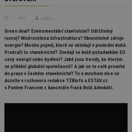
7. 1. 2022
redakce
Green deal? Enviromentální stavitelství? Udržitelný
rozvoj? Modrozelená infrastruktura? Obnovitelné zdroje
energie? Mnoho pojmů, které se skloňují v poslední době.
Prodraží to stavebnictví? Zvedají se kvůli požadavkům EU
ceny energií nebo bydlení? Jaké jsou trendy, ke kterým
se přiklání globální společnosti? A jak se to celé promítá
do praxe v českém stavebnictví? To a mnohem více se
dozvíte v rozhovoru redakce TZBinfo a ESTAV.cz
s Pavlem Francem z kanceláře Frank Bold Advokáti.