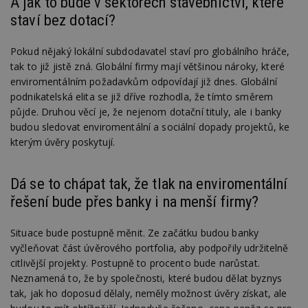
A jak to bude v sektorech stavebnictví, které
staví bez dotací?
Pokud nějaký lokální subdodavatel staví pro globálního hráče,
tak to již jistě zná. Globální firmy mají většinou nároky, které
enviromentálním požadavkům odpovídají již dnes. Globální
podnikatelská elita se již dříve rozhodla, že tímto směrem
půjde. Druhou věcí je, že nejenom dotační tituly, ale i banky
budou sledovat enviromentální a sociální dopady projektů, ke
kterým úvěry poskytují.
Dá se to chápat tak, že tlak na enviromentální
řešení bude přes banky i na menší firmy?
Situace bude postupně měnit. Ze začátku budou banky
vyčleňovat část úvěrového portfolia, aby podpořily udržitelně
citlivější projekty. Postupně to procento bude narůstat.
Neznamená to, že by společnosti, které budou dělat byznys
tak, jak ho doposud dělaly, neměly možnost úvěry získat, ale