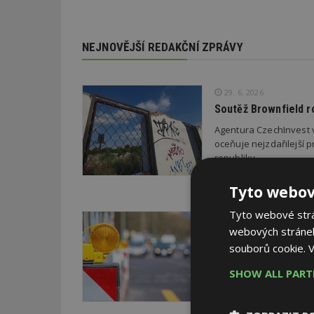
NEJNOVĚJŠÍ REDAKČNÍ ZPRÁVY
29. 6. 2026
Soutěž Brownfield r
Agentura CzechInvest v
oceňuje nejzdařilejší p
republiky.
Tyto webov
Tyto webové strán
22. 6. 2026
webových stránek
Průzkum: Třetina li
souborů cookie.
V
Třetina lidí, která po
chce přestěhovat. Cel
SHOW ALL PAR
poslední rok zhoršila,
šesti procent se zlepš