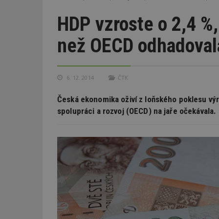
HDP vzroste o 2,4 
než OECD odhadoval
6. 12. 2014
ČTK
Česká ekonomika oživí z loňského poklesu vý
spolupráci a rozvoj (OECD) na jaře očekávala.