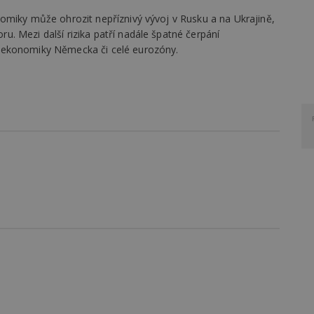
omiky může ohrozit nepříznivý vývoj v Rusku a na Ukrajině,
. Mezi další rizika patří nadále špatné čerpání
 ekonomiky Německa či celé eurozóny.