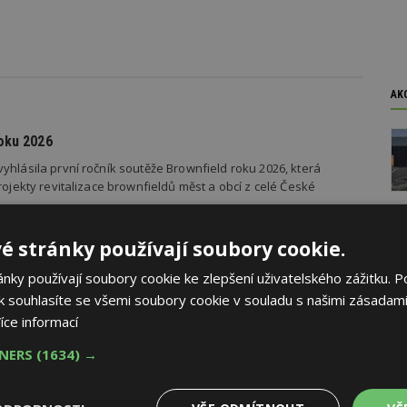
AK
oku 2026
yhlásila první ročník soutěže Brownfield roku 2026, která
rojekty revitalizace brownfieldů měst a obcí z celé České
é stránky používají soubory cookie.
ky používají soubory cookie ke zlepšení uživatelského zážitku. P
 souhlasíte se všemi soubory cookie v souladu s našimi zásadami
dí se špatnou dopravou do práce se chce přestěhovat
íce informací
važuje dopravní dostupnost z bydlení do práce za špatnou, se
kem 37 procent Čechů zaznamenalo, že se situace s dopravou za
TNERS
(1634) →
 více než polovina respondentů ji považuje za stejnou a podle
ila. Zhoršení dopravy do práce oproti loňsku…