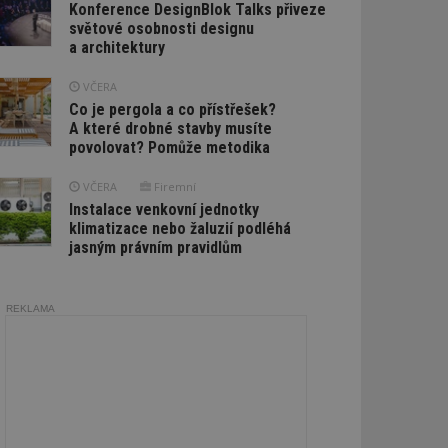
Konference DesignBlok Talks přiveze
světové osobnosti designu
a architektury
VČERA
Co je pergola a co přístřešek?
A které drobné stavby musíte
povolovat? Pomůže metodika
VČERA
Firemní
Instalace venkovní jednotky
klimatizace nebo žaluzií podléhá
jasným právním pravidlům
REKLAMA