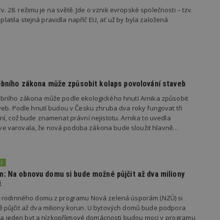
nutný, protože bez něj jiné skripty ne
zv. 28. režimu je na světě. Jde o vznik evropské společnosti – tzv.
správně. Konec názvu je jedinečné číslo
 platila stejná pravidla napříč EU, ať už by byla založená
identifikátorem přidruženého účtu Goog
www.estav.cz
1 rok
Tento soubor cookie se používá k vytvá
uživatele
29
Soubor cookie je nastaven tak, aby Hot
Hotjar Ltd
minut
začátek cesty uživatele pro celkový poče
.estav.cz
54
Neobsahuje žádné identifikovatelné in
sekund
ebního zákona může způsobit kolaps povolování staveb
onInProgress
29
Soubor cookie je nastaven tak, aby Hot
Hotjar Ltd
minut
začátek cesty uživatele pro celkový poče
.estav.cz
bního zákona může podle ekologického hnutí Arnika způsobit
54
Neobsahuje žádné identifikovatelné in
eb. Podle hnutí budou v Česku zhruba dva roky fungovat tři
sekund
í, což bude znamenat právní nejistotu. Arnika to uvedla
www.estav.cz
29
Tento soubor cookie se používá k vytvá
dříve varovala, že nová podoba zákona bude sloužit hlavně…
minut
uživatele
53
sekund
1 rok
Jedná se o soubor cookie, který slouží k
Google LLC
NĚ
dalších souborů cookie návštěvníkem 
.estav.cz
: Na obnovu domu si bude možné půjčit až dva miliony
č
i rodinného domu z programu Nová zelená úsporám (NZÚ) si
ovider
/
Provider
/
Doména
Vyprší
půjčit až dva miliony korun. U bytových domů bude podpora
Vyprší
Popis
oména
Vyprší
Provider
Popis
/
Vyprší
Popis
 na jeden byt a nízkopříjmové domácnosti budou moci v programu
70189
.estav.cz
1 rok
Doména