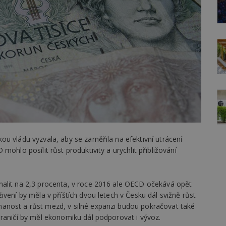
u vládu vyzvala, aby se zaměřila na efektivní utrácení
ohlo posílit růst produktivity a urychlit přibližování
malit na 2,3 procenta, v roce 2016 ale OECD očekává opět
vení by měla v příštích dvou letech v Česku dál svižně růst
anost a růst mezd, v silné expanzi budou pokračovat také
hraničí by měl ekonomiku dál podporovat i vývoz.