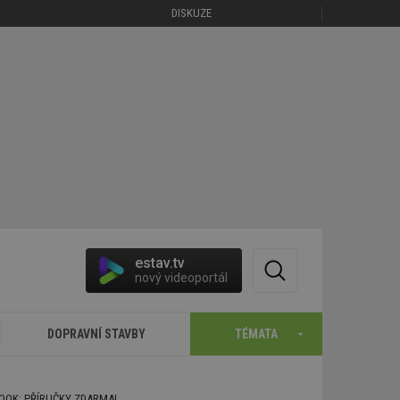
DISKUZE
estav.tv
nový videoportál
DOPRAVNÍ STAVBY
TÉMATA
BOOK: PŘÍRUČKY ZDARMA!