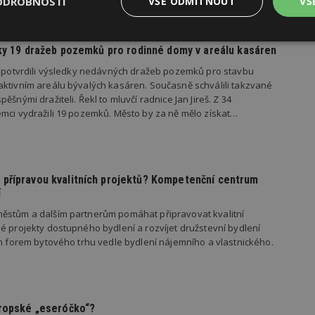
ODROBNOSTI
VŠE ODMÍTNOUT
VŠ
DOPORUČUJE
Výkonové
Soubory cílení
Funkční
edky 19 dražeb pozemků pro rodinné domy v areálu kasáren
y
soubory
soubory
s potvrdili výsledky nedávných dražeb pozemků pro stavbu
ktivním areálu bývalých kasáren. Současně schválili takzvané
ěšnými dražiteli. Řekl to mluvčí radnice Jan Jireš. Z 34
mci vydražili 19 pozemků. Město by za ně mělo získat…
oubory
Výkonové soubory
Soubory cílení
Funkční soubory
Ne
přípravou kvalitních projektů? Kompetenční centrum
ry cookie umožňují základní funkce webových stránek, jako je přihlášení uživatele
e bez nezbytně nutných souborů cookie správně používat.
í
Provider
/
ěstům a dalším partnerům pomáhat připravovat kvalitní
Vyprší
Popis
Doména
é projekty dostupného bydlení a rozvíjet družstevní bydlení
ch forem bytového trhu vedle bydlení nájemního a vlastnického.
geviewSample
2
Tento soubor cookie je nastaven tak, 
Hotjar Ltd
minuty
Hotjar o tom, zda je tento návštěvník 
www.estav.cz
vzorkování dat definovaného limitem z
vašeho webu.
847-1
.estav.cz
53
Tento soubor cookie je přidružen k w
sekund
Správce značek Google k načtení dalšíc
vropské „eseróčko“?
stránku. Pokud je použit, lze jej považ