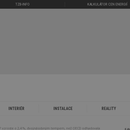
TZB-INFO
KALKULÁTOR CEN ENERGIÍ
INTERIÉR
INSTALACE
REALITY
 vzroste o 2,4 %, dvojnásobným tempem, než OECD odhadovala
E-