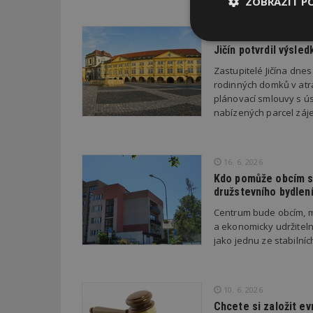
ZOBRAZIT P
18. 6. 2026
ESTAV 
Nezbytně
Jičín potvrdil výsl
nutné soubor
Zastupitelé Jičína dne
rodinných domků v atra
plánovací smlouvy s úsp
nabízených parcel záje
Nezbytně nutné s
16. 6. 2026
Kdo pomůže obcím s 
Nezbytně nutné soubo
Webové stránky nelz
družstevního bydlen
Centrum bude obcím, m
Název
a ekonomicky udržiteln
jako jednu ze stabilní
_hjIncludedInPa
10. 6. 2026
_dc_gtm_UA-53599
Chcete si založit e