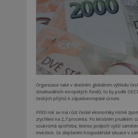
Organizace také v dnešním globálním výhledu česko
strukturálních evropských fondů; to by podle OECD m
českých příjmů k západoevropské úrovni.
Příští rok se má růst české ekonomiky mírně zpo
zrychlení na 2,7 procenta. Po letošním prudkém oži
soukromá spotřeba, kterou podpoří vyšší zaměstn
investice. Se zlepšením hospodářské situace v za