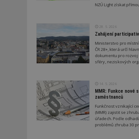
test
.m
NZÚ Light získat přímo
tu
_gid
CMID
Google
LLC
Gdyn
mobile
ww
.estav.cz
28. 5. 2026
_ga
TDID
Google
sssp_session
c
.e
LLC
Zahájení participati
.estav.cz
ui
Ministerstvo pro místn
VISITOR_INFO1_LI
cct
ČR 28+, která určí hlav
dokumentu pro rozvoj ú
_hjSession_170189
sféry, neziskových orga
Gtest
uid
C
14. 5. 2026
test_cookie
MMR: Funkce nové st
bm2uu
zaměstnanců
cct
Funkčnost vznikající ce
id
(MMR) zajistit se zhru
ibbid
úřadech. Podle odhadů
ibbid
problémů zhruba 30 pr
tuuid
c
sid