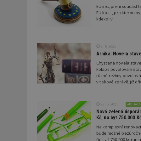
EU inc., první součást t
EU Inc. –, pro kterou by
kdekoliv.
id
_hjFirstSeen
2. 6. 2026
Arnika: Novela stav
_hjAbsoluteSessi
Chystaná novela stave
kolaps povolování stav
různé režimy povolován
counter
v tiskové zprávě. Již 
__gfp_64b
28. 5. 2026
AKTUÁL
Nová zelená úsporám
Kč, na byt 750.000 K
Na komplexní renovac
Název
Provider
Pr
bude možné bezúročně 
Název
Název
/
D
Název
činit až 750.000 korun
_hjSessionUser_1
Doména