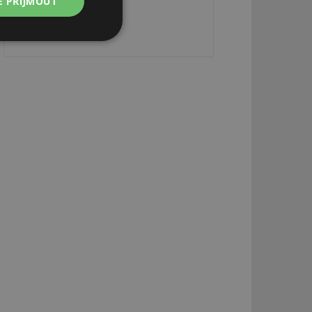
E PŘIJMOUT
Nezařazené
soubory
zařazené soubory
 a správa účtu.
aby informoval
zahrnut do
obrazení stránky
ebům používajícím
h skriptů a kódu na
ovat za nezbytně