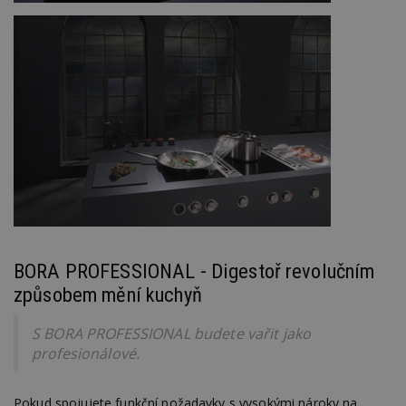
BORA PROFESSIONAL - Digestoř revolučním
způsobem mění kuchyň
S BORA PROFESSIONAL budete vařit jako
profesionálové.
Pokud spojujete funkční požadavky s vysokými nároky na