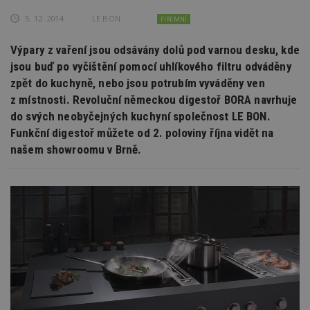
5. 12. 2014
LE BON
FIREMNÍ
Výpary z vaření jsou odsávány dolů pod varnou desku, kde
jsou buď po vyčištění pomocí uhlíkového filtru odváděny
zpět do kuchyně, nebo jsou potrubím vyváděny ven
z místnosti. Revoluční německou digestoř BORA navrhuje
do svých neobyčejných kuchyní společnost LE BON.
Funkční digestoř můžete od 2. poloviny října vidět na
našem showroomu v Brně.