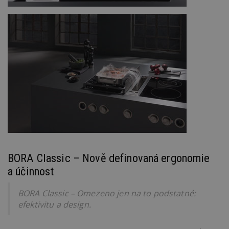
BORA Classic – Nově definovaná ergonomie
a účinnost
BORA Classic – Omezeno jen na to podstatné:
efektivitu a design.