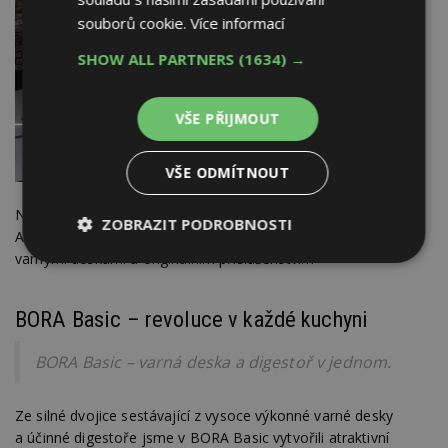
souborů cookie.
Více informací
SHOW ALL PARTNERS
(1634) →
VŠE PŘIJMOUT
VŠE ODMÍTNOUT
Náš systém vyznamenaný cenou Red Dot Product Design
ZOBRAZIT PODROBNOSTI
Award přesvědčuje svou účinnou digestoří, sedmi atraktivními
varnými deskami a originálním příslušenstvím
Nezbytně
Výkonové
Soubory
nutné
soubory
cílení
soubory
BORA Basic – revoluce v každé kuchyni
BORA Basic – varná deska a digestoř v jednom.
Funkční soubory
Nezařazené
soubory
Ze silné dvojice sestávající z vysoce výkonné varné desky
a účinné digestoře jsme v BORA Basic vytvořili atraktivní