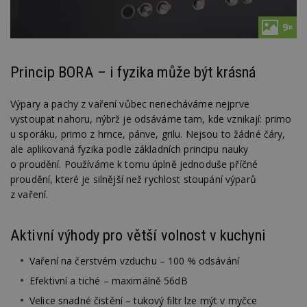
9×
Princip BORA – i fyzika může být krásná
Výpary a pachy z vaření vůbec nenecháváme nejprve
vystoupat nahoru, nýbrž je odsáváme tam, kde vznikají: primo
u sporáku, primo z hrnce, pánve, grilu. Nejsou to žádné čáry,
ale aplikovaná fyzika podle základních principu nauky
o proudění. Používáme k tomu úplně jednoduše příčné
proudění, které je silnější než rychlost stoupání výparů
z vaření.
Aktivní výhody pro větší volnost v kuchyni
Vaření na čerstvém vzduchu – 100 % odsávání
Efektivní a tiché – maximálně 56dB
Velice snadné čistění – tukový filtr lze mýt v myčce