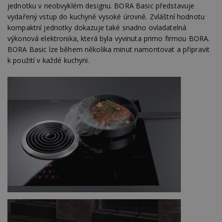
jednotku v neobvyklém designu. BORA Basic představuje
vydařený vstup do kuchyně vysoké úrovně. Zvláštní hodnotu
kompaktní jednotky dokazuje také snadno ovladatelná
výkonová elektronika, která byla vyvinuta primo firmou BORA.
Nezbytně nutné soubory
BORA Basic lze během několika minut namontovat a připravit
Výkonové soubory
Soubory cílení
k použití v každé kuchyni.
Funkční soubory
Nezařazené soubory
Nezbytně nutné soubory cookie umožňují základní
funkce webových stránek, jako je přihlášení
uživatele a správa účtu. Webové stránky nelze bez
nezbytně nutných souborů cookie správně
používat.
Provider
/
Název
Vyprší
P
Doména
_hjIncludedInPageviewSample
2
T
Hotjar Ltd
minuty
co
www.estav.cz
na
ab
Ho
zd
ná
z
vz
d