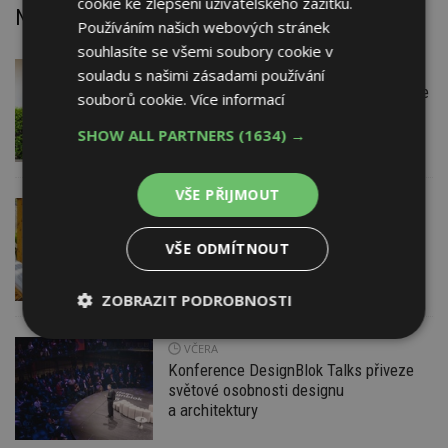
cookie ke zlepšení uživatelského zážitku.
Nejnovější články
Používáním našich webových stránek
souhlasíte se všemi soubory cookie v
VČERA
Firemní
souladu s našimi zásadami používání
Instalace venkovní jednotky klimatizace
souborů cookie.
Více informací
nebo žaluzií podléhá jasným právním
pravidlům
SHOW ALL PARTNERS
(1634) →
VŠE PŘIJMOUT
VČERA
ESTAV DOPORUČUJE
AKTUÁLNĚ
Co je pergola a co přístřešek? A které
VŠE ODMÍTNOUT
drobné stavby musíte povolovat?
Pomůže metodika
ZOBRAZIT PODROBNOSTI
Nezbytně
Výkonové
Soubory
VČERA
nutné
soubory
cílení
Konference DesignBlok Talks přiveze
soubory
světové osobnosti designu
a architektury