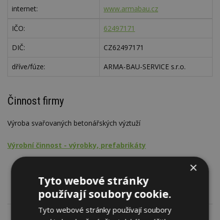
internet:
www.armabau.cz
IČO:
62497171
DIČ:
CZ62497171
dříve/fúze:
ARMA-BAU-SERVICE s.r.o.
Činnost firmy
Výroba svařovaných betonářských výztuží
Výrobní činnost - výrobky, prefabrikáty
Kovy a kovové výrobky
×
Profily a tyče
Tyto webové stránky
používají soubory cookie.
Tyto webové stránky používají soubory