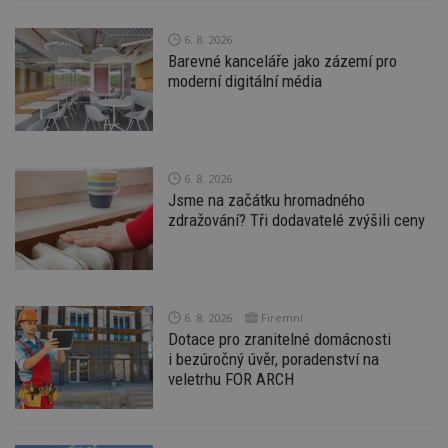
Funkční soubory
Nezařazené
soubory
6. 8. 2026
Barevné kanceláře jako zázemí pro
moderní digitální média
Nezbytně nutné soubory
6. 8. 2026
Výkonové soubory
Soubory cílení
Jsme na začátku hromadného
Funkční soubory
Nezařazené soubory
zdražování? Tři dodavatelé zvýšili ceny
Nezbytně nutné soubory cookie umožňují základní
funkce webových stránek, jako je přihlášení
uživatele a správa účtu. Webové stránky nelze bez
nezbytně nutných souborů cookie správně
používat.
6. 8. 2026
Firemní
Dotace pro zranitelné domácnosti
Provider
/
Název
Vyprší
P
i bezúročný úvěr, poradenství na
Doména
veletrhu FOR ARCH
_hjIncludedInPageviewSample
2
T
Hotjar Ltd
minuty
co
www.estav.cz
na
ab
Ho