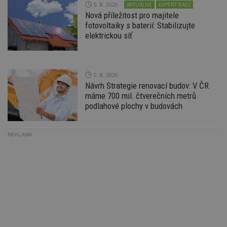
5. 8. 2026
AKTUÁLNĚ
EXPERT RADÍ
zd
Nová příležitost pro majitele
ná
z
fotovoltaiky s baterií: Stabilizujte
vz
elektrickou síť
d
l
z
st
w
5. 8. 2026
_dc_gtm_UA-53599847-1
.estav.cz
53
T
Návrh Strategie renovací budov: V ČR
sekund
co
př
máme 700 mil. čtverečních metrů
w
podlahové plochy v budovách
po
S
Go
da
kó
REKLAMA
Po
lz
z
nu
be
sk
f
s
ná
je
kt
id