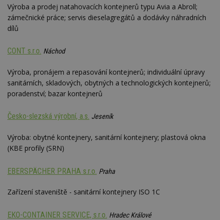
Výroba a prodej natahovacích kontejnerů typu Avia a Abroll;
zámečnické práce; servis dieselagregátů a dodávky náhradních
dílů
CONT s.r.o.
Náchod
Výroba, pronájem a repasování kontejnerů; individuální úpravy
sanitárních, skladových, obytných a technologických kontejnerů;
poradenství; bazar kontejnerů
Česko-slezská výrobní, a.s.
Jeseník
Výroba: obytné kontejnery, sanitární kontejnery; plastová okna
(KBE profily (SRN)
EBERSPÄCHER PRAHA s.r.o.
Praha
Zařízení staveniště - sanitární kontejnery ISO 1C
EKO-CONTAINER SERVICE, s.r.o.
Hradec Králové