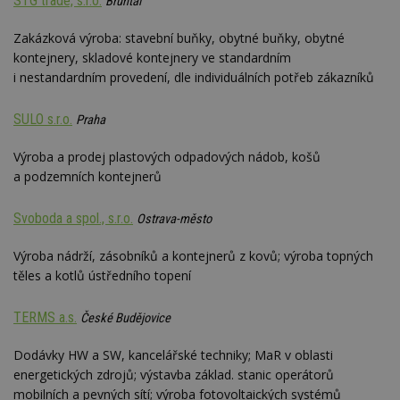
STG trade, s.r.o.
Bruntál
54
ab
sekund
sl
ce
Zakázková výroba: stavební buňky, obytné buňky, obytné
pr
po
kontejnery, skladové kontejnery ve standardním
N
i nestandardním provedení, dle individuálních potřeb zákazníků
ž
id
i
SULO s.r.o.
Praha
counter
www.estav.cz
29
T
minut
co
Výroba a prodej plastových odpadových nádob, košů
53
po
sekund
vy
a podzemních kontejnerů
se
__gfp_64b
1 rok
Je
Google LLC
Svoboda a spol., s.r.o.
Ostrava-město
so
.estav.cz
kt
sp
Výroba nádrží, zásobníků a kontejnerů z kovů; výroba topných
da
c
těles a kotlů ústředního topení
n
w
TERMS a.s.
České Budějovice
Dodávky HW a SW, kancelářské techniky; MaR v oblasti
energetických zdrojů; výstavba základ. stanic operátorů
Název
Provider
/
Doména
Vyprší
Provider
/
mobilních a pevných sítí; výroba fotovoltaických systémů
Název
Vyprší
Popis