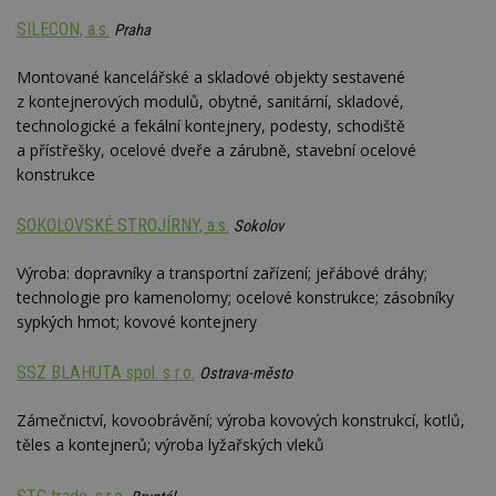
be
sk
SILECON, a.s.
Praha
f
s
ná
Montované kancelářské a skladové objekty sestavené
je
kt
z kontejnerových modulů, obytné, sanitární, skladové,
id
technologické a fekální kontejnery, podesty, schodiště
p
ú
a přístřešky, ocelové dveře a zárubně, stavební ocelové
An
konstrukce
id
www.estav.cz
1 rok
T
co
po
SOKOLOVSKÉ STROJÍRNY, a.s.
Sokolov
vy
se
Výroba: dopravníky a transportní zařízení; jeřábové dráhy;
_hjFirstSeen
29
S
Hotjar Ltd
technologie pro kamenolomy; ocelové konstrukce; zásobníky
minut
je
.estav.cz
54
ab
sypkých hmot; kovové kontejnery
sekund
sl
ce
pr
SSZ BLAHUTA spol. s r.o.
Ostrava-město
po
N
ž
Zámečnictví, kovoobrávění; výroba kovových konstrukcí, kotlů,
id
i
těles a kontejnerů; výroba lyžařských vleků
_hjAbsoluteSessionInProgress
29
S
Hotjar Ltd
minut
je
.estav.cz