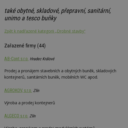
také obytné, skladové, přepravní, sanitární,
unimo a tesco buňky
Zpět k nadřazené kategorii „Drobné stavby“
Zařazené firmy (44)
AB-Cont s.r.o.
Hradec Králové
Prodej a pronájem stavebních a obytných buněk, skladových
kontejnerů, sanitárních buněk, mobilních WC apod.
AGROKOV, s.r.o.
Zlín
Výroba a prodej kontejnerů
ALGECO s.r.o.
Zlín