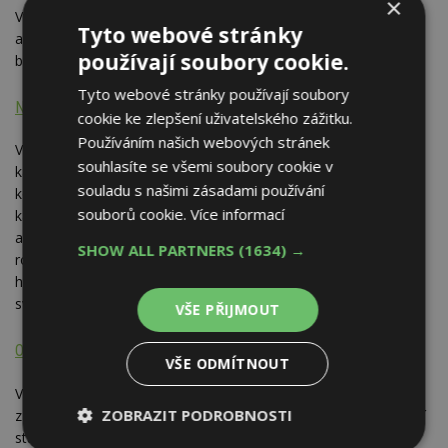
×
Výkopové a zemní práce - základy, jímky, bazény, úpravy cest
Tyto webové stránky
a zahrad (zajištění odvozu zeminy a sutě); pronájem stavebních
používají soubory cookie.
buněk
Tyto webové stránky používají soubory
Novák, Jaromír Novák
Vsetín
cookie ke zlepšení uživatelského zážitku.
Používáním našich webových stránek
Výroba a dodávky skladových, stavebních, obytných,
souhlasíte se všemi soubory cookie v
kancelářských a sanitárních kontejnerů, velkoobjemové
souladu s našimi zásadami používání
kontejnery, kontejnery na odpad; prodej použitých
souborů cookie.
Více informací
kancelářských kontejnerů, lodních kontejnerů; výroba
akumulačních a tlakových nádob; vzdušníky, kombinované
SHOW ALL PARTNERS
(1634) →
rozdělovače se sběračem, trubkové rozdělovače, HVDT -
hydraulické vyrovnávače dynamických tlaků, atypické nádoby;
svářečské a zámečnické práce
VŠE PŘIJMOUT
OFC, spol. s r.o.
Zlín
VŠE ODMÍTNOUT
Výroba a montáž obytných, sanitárních a kancelářských buněk
ZOBRAZIT PODROBNOSTI
z polyuretanových panelů jednotlivě nebo v sestavách, prodejní
stánky