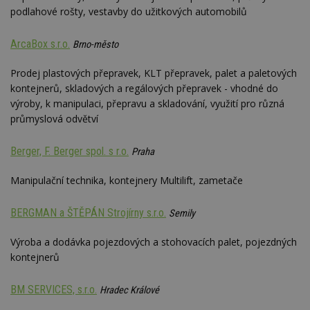
podlahové rošty, vestavby do užitkových automobilů
ArcaBox s.r.o.
Brno-město
Prodej plastových přepravek, KLT přepravek, palet a paletových
kontejnerů, skladových a regálových přepravek - vhodné do
výroby, k manipulaci, přepravu a skladování, využití pro různá
průmyslová odvětví
Berger, F. Berger spol. s r.o.
Praha
Manipulační technika, kontejnery Multilift, zametače
BERGMAN a ŠTĚPÁN Strojírny s.r.o.
Semily
Výroba a dodávka pojezdových a stohovacích palet, pojezdných
kontejnerů
BM SERVICES, s.r.o.
Hradec Králové