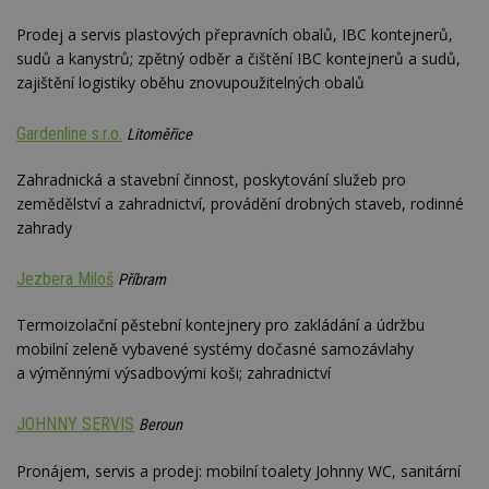
Prodej a servis plastových přepravních obalů, IBC kontejnerů,
sudů a kanystrů; zpětný odběr a čištění IBC kontejnerů a sudů,
zajištění logistiky oběhu znovupoužitelných obalů
Gardenline s.r.o.
Litoměřice
Zahradnická a stavební činnost, poskytování služeb pro
zemědělství a zahradnictví, provádění drobných staveb, rodinné
zahrady
Jezbera Miloš
Příbram
Termoizolační pěstební kontejnery pro zakládání a údržbu
mobilní zeleně vybavené systémy dočasné samozávlahy
a výměnnými výsadbovými koši; zahradnictví
JOHNNY SERVIS
Beroun
Pronájem, servis a prodej: mobilní toalety Johnny WC, sanitární