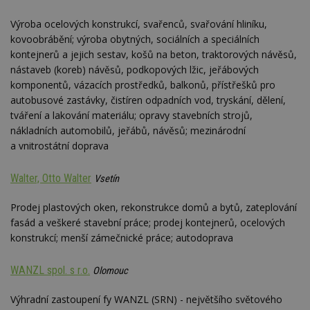
uživat
se používá k
předvo
ibbid
.bbelements.com
2 měsíce 4
rozlišení
videa 
týdny
Výroba ocelových konstrukcí, svařenců, svařování hliníku,
jedinečných
vložen
uživatelů
kovoobrábění; výroba obytných, sociálních a speciálních
webů; 
ibbid
www.estav.cz
Zavřením
přiřazením
určit, 
prohlížeče
kontejnerů a jejich sestav, košů na beton, traktorových návěsů,
náhodně
návště
vygenerovaného
nástaveb (koreb) návěsů, podkopových lžic, jeřábových
použív
c
.bidswitch.net
1 rok
čísla jako
nebo s
komponentů, vázacích prostředků, balkonů, přístřešků pro
identifikátoru
verzi 
klienta. Je
Youtub
autobusové zastávky, čistíren odpadních vod, tryskání, dělení,
součástí každého
tváření a lakování materiálu; opravy stavebních strojů,
požadavku na
uid
.adform.net
2 měsíce
Tento 
stránku na webu
cookie
nákladních automobilů, jeřábů, návěsů; mezinárodní
a slouží k
jednoz
výpočtu údajů o
a vnitrostátní doprava
přiřaz
návštěvnících,
strojo
relacích a
genero
kampaních pro
uživate
Walter, Otto Walter
Vsetín
analytické
shrom
přehledy webů.
údaje o
na web
Prodej plastových oken, rekonstrukce domů a bytů, zateplování
data m
fasád a veškeré stavební práce; prodej kontejnerů, ocelových
odeslá
analýze
konstrukcí; menší zámečnické práce; autodoprava
třetí s
test_cookie
14 minut
Tento 
Google LLC
WANZL spol. s r.o.
Olomouc
54 sekund
cookie
.doubleclick.net
společ
Double
Výhradní zastoupení fy WANZL (SRN) - největšího světového
(kterou