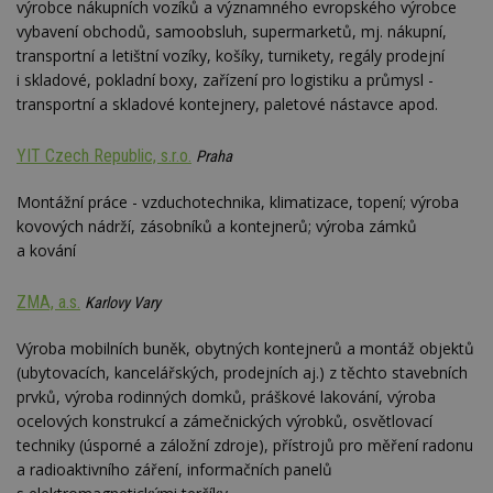
společ
výrobce nákupních vozíků a významného evropského výrobce
Google
vybavení obchodů, samoobsluh, supermarketů, mj. nákupní,
zjistila
prohlí
transportní a letištní vozíky, košíky, turnikety, regály prodejní
návště
i skladové, pokladní boxy, zařízení pro logistiku a průmysl -
webu 
soubor
transportní a skladové kontejnery, paletové nástavce apod.
id
.m6r.eu
2 měsíce 4
Tento 
týdny
cookie
YIT Czech Republic, s.r.o.
Praha
používá
analýz
optima
Montážní práce - vzduchotechnika, klimatizace, topení; výroba
reklam
kampan
kovových nádrží, zásobníků a kontejnerů; výroba zámků
Double
a kování
Google
Suite
tuuid
.bidswitch.net
1 rok
Tento 
ZMA, a.s.
Karlovy Vary
cookie
hlavně
bidswit
Výroba mobilních buněk, obytných kontejnerů a montáž objektů
aby by
(ubytovacích, kancelářských, prodejních aj.) z těchto stavebních
reklam
pro ná
prvků, výroba rodinných domků, práškové lakování, výroba
webu
ocelových konstrukcí a zámečnických výrobků, osvětlovací
relevan
techniky (úsporné a záložní zdroje), přístrojů pro měření radonu
sid
.seznam.cz
4 týdny 2
Toto j
a radioaktivního záření, informačních panelů
dny
běžný 
soubor