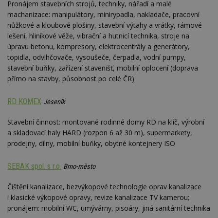
Pronájem stavebních strojů, techniky, nářadí a malé
Provider
/
Název
Vyprší
P
machanizace: manipulátory, minirypadla, nakladače, pracovní
Doména
nůžkové a kloubové plošiny, stavební výtahy a vrátky, rámové
_hjIncludedInPageviewSample
2
T
Hotjar Ltd
lešení, hliníkové věže, vibrační a hutnicí technika, stroje na
minuty
co
www.estav.cz
na
úpravu betonu, kompresory, elektrocentrály a generátory,
ab
Ho
topidla, odvlhčovače, vysoušeče, čerpadla, vodní pumpy,
zd
stavební buňky, zařízení stavenišť, mobilní oplocení (doprava
ná
z
přímo na stavby, působnost po celé ČR)
vz
d
l
RD KOMEX
Jeseník
z
st
w
Stavební činnost: montované rodinné domy RD na klíč, výrobní
_dc_gtm_UA-53599847-1
.estav.cz
53
T
a skladovací haly HARD (rozpon 6 až 30 m), supermarkety,
sekund
co
prodejny, dílny, mobilní buňky, obytné kontejnery ISO
př
w
po
S
SEBAK spol. s r.o.
Brno-město
Go
da
kó
Čištění kanalizace, bezvýkopové technologie oprav kanalizace
Po
i klasické výkopové opravy, revize kanalizace TV kamerou;
lz
z
pronájem: mobilní WC, umývárny, pisoáry, jiná sanitární technika
nu