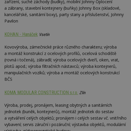
zařízení, suché záchody (budky), mobilní Johnny Oplocení
a zábrany, stavební kontejnery (buňky) Johnny Box (skladové,
kancelářské, sanitární boxy), party stany a příslušenství, Johnny
Pavilon
KOHAN - Hanáček
Vsetín
Kovovýroba, zámečnické práce různého charakteru; výroba
a montáž konstrukcí z ocelových profilů, ocelová schodiště
(rovná i točená), zábradlí; výroba ocelových dveří, oken, vrat,
plotů apod.; výroba filtračních nástavců; výroba kontejnerů,
manipulačních vozíků; výroba a montáž ocelových konstrukcí
BČS
KOMA MODULAR CONSTRUCTION s.r.o.
Zlín
Výroba, prodej, pronájem, leasing obytných a sanitárních
jednotek (buněk, kontejnerů), montáž jednotek do sestav
a vytváření celých objektů; pronájem i celých sestav vč. vnitřního
vybavení; servis záruční i pozáruční; výstavba objektů, modulární
výstavba, nízkoenergetické budovy