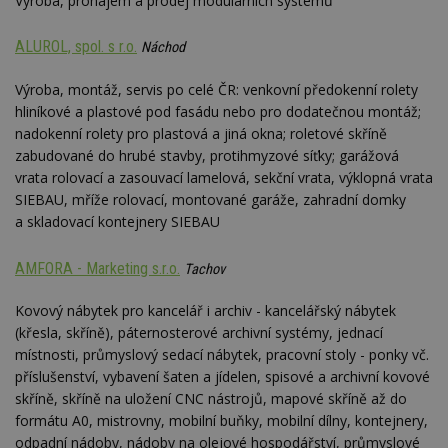
Výroba, pronájem a prodej modulárních systémů
ALUROL, spol. s r.o.
Náchod
Výroba, montáž, servis po celé ČR: venkovní předokenní rolety
hliníkové a plastové pod fasádu nebo pro dodatečnou montáž;
nadokenní rolety pro plastová a jiná okna; roletové skříně
zabudované do hrubé stavby, protihmyzové síťky; garážová
vrata rolovací a zasouvací lamelová, sekční vrata, výklopná vrata
SIEBAU, mříže rolovací, montované garáže, zahradní domky
a skladovací kontejnery SIEBAU
AMFORA - Marketing s.r.o.
Tachov
Kovový nábytek pro kancelář i archiv - kancelářský nábytek
(křesla, skříně), páternosterové archivní systémy, jednací
místnosti, průmyslový sedací nábytek, pracovní stoly - ponky vč.
příslušenství, vybavení šaten a jídelen, spisové a archivní kovové
skříně, skříně na uložení CNC nástrojů, mapové skříně až do
formátu A0, mistrovny, mobilní buňky, mobilní dílny, kontejnery,
odpadní nádoby, nádoby na olejové hospodářství, průmyslové