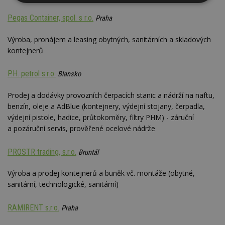
Nezbytně
Výkonové
Soubory
nutné
soubory
cílení
Pegas Container, spol. s r.o.
Praha
soubory
Výroba, pronájem a leasing obytných, sanitárních a skladových
kontejnerů
Funkční soubory
Nezařazené
soubory
P.H. petrol s.r.o.
Blansko
Prodej a dodávky provozních čerpacích stanic a nádrží na naftu,
benzín, oleje a AdBlue (kontejnery, výdejní stojany, čerpadla,
výdejní pistole, hadice, průtokoměry, filtry PHM) - záruční
a pozáruční servis, prověřené ocelové nádrže
Nezbytně nutné soubory
PROSTR trading, s.r.o.
Výkonové soubory
Soubory cílení
Bruntál
Funkční soubory
Nezařazené soubory
Výroba a prodej kontejnerů a buněk vč. montáže (obytné,
sanitární, technologické, sanitární)
Nezbytně nutné soubory cookie umožňují základní
funkce webových stránek, jako je přihlášení
uživatele a správa účtu. Webové stránky nelze bez
RAMIRENT s.r.o.
Praha
nezbytně nutných souborů cookie správně
používat.