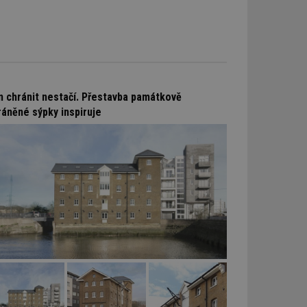
n chránit nestačí. Přestavba památkově
ráněné sýpky inspiruje