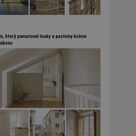
m, který pamatoval louky a pastviny kolem
sabonu