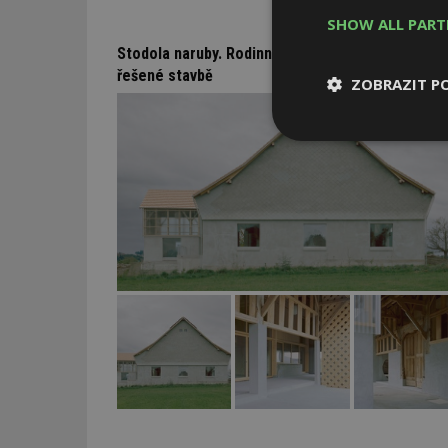
SHOW ALL PAR
Stodola naruby. Rodinný dům se usadil v neobvyk
řešené stavbě
ZOBRAZIT P
Nezbytně
nutné soubor
Nezbytně nutné s
Nezbytně nutné soubo
Webové stránky nelz
Název
_hjIncludedInPa