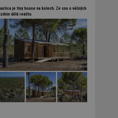
obrazení stránky
lantica je tiny house na kolech. Ze snu o věčných
ebům používajícím
zdnin dělá realitu
h skriptů a kódu na
ovat za nezbytně
musí fungovat
, které je také
le Analytics.
ření session
jar mohl sledovat
t relací.
formace.
jar mohl sledovat
t relací.
formace.
ření session
e správě přijetí
webu.