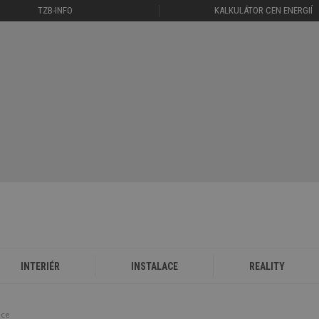
TZB-INFO
KALKULÁTOR CEN ENERGIÍ
INTERIÉR
INSTALACE
REALITY
ace