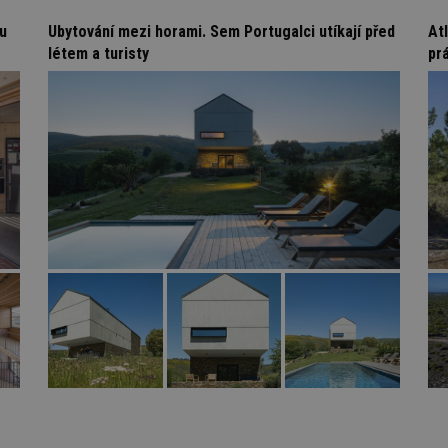
vzorkování dat definovaného limitem z
vašeho webu.
mu
Ubytování mezi horami. Sem Portugalci utíkají před
At
847-1
.estav.cz
53
Tento soubor cookie je přidružen k w
létem a turisty
prá
sekund
Správce značek Google k načtení dalšíc
stránku. Pokud je použit, lze jej považ
nutný, protože bez něj jiné skripty ne
správně. Konec názvu je jedinečné číslo
identifikátorem přidruženého účtu Goog
www.estav.cz
1 rok
Tento soubor cookie se používá k vytvá
uživatele
29
Soubor cookie je nastaven tak, aby Hot
Hotjar Ltd
minut
začátek cesty uživatele pro celkový poče
.estav.cz
54
Neobsahuje žádné identifikovatelné in
sekund
onInProgress
29
Soubor cookie je nastaven tak, aby Hot
Hotjar Ltd
minut
začátek cesty uživatele pro celkový poče
.estav.cz
54
Neobsahuje žádné identifikovatelné in
sekund
www.estav.cz
29
Tento soubor cookie se používá k vytvá
minut
uživatele
53
sekund
1 rok
Jedná se o soubor cookie, který slouží k
Google LLC
dalších souborů cookie návštěvníkem 
.estav.cz