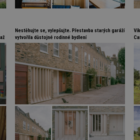
Nestěhujte se, vylepšujte. Přestavba starých garáží
Ví
 až
vytvořila důstojné rodinné bydlení
Ca