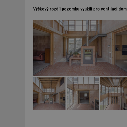
Výškový rozdíl pozemku využili pro ventilaci do
_dc_gtm_UA-53599
id
_hjFirstSeen
_hjAbsoluteSessi
counter
__gfp_64b