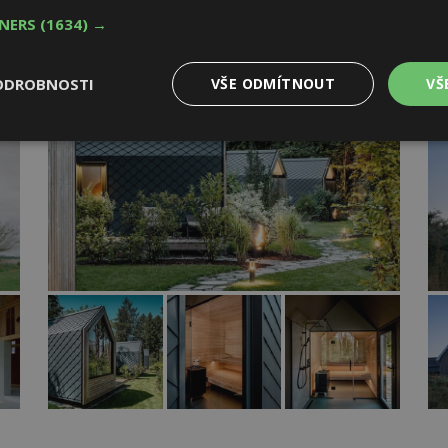
TNERS
(1634) →
le
Glampingový resort Natters: spojení přírody,
Př
designu a hliníkové elegance
ro
ODROBNOSTI
VŠE ODMÍTNOUT
VŠ
Výkonové
Soubory cílení
Funkční
y
soubory
soubory
oubory
Výkonové soubory
Soubory cílení
Funkční soubory
Ne
ry cookie umožňují základní funkce webových stránek, jako je přihlášení uživatele
e bez nezbytně nutných souborů cookie správně používat.
Provider
/
Vyprší
Popis
Doména
geviewSample
2
Tento soubor cookie je nastaven tak, 
Hotjar Ltd
minuty
Hotjar o tom, zda je tento návštěvník 
www.estav.cz