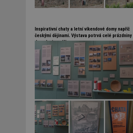
Inspirativní chaty a letní víkendové domy napříč
českými dějinami. Výstava potrvá celé prázdniny
do poloviny září