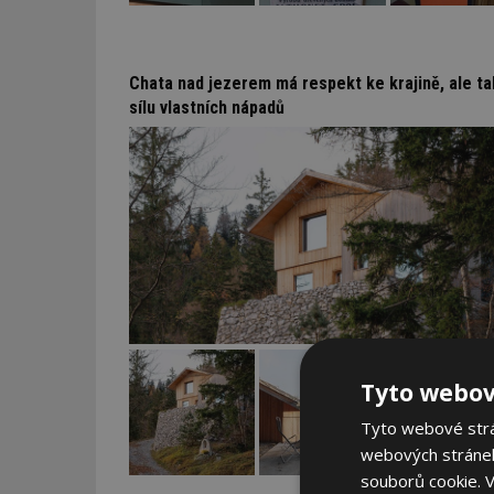
Chata nad jezerem má respekt ke krajině, ale ta
sílu vlastních nápadů
Tyto webov
Tyto webové strán
webových stránek
souborů cookie.
V