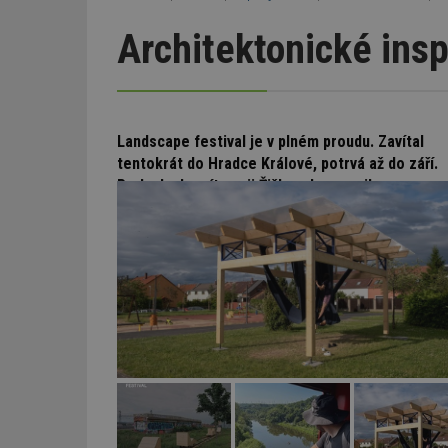
Architektonické insp
Landscape festival je v plném proudu. Zavítal
tentokrát do Hradce Králové, potrvá až do září.
Praha bude mít svoji Žižkovskou spojku