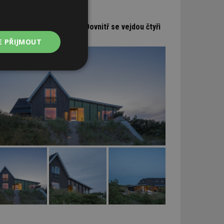
estavba plážového domu. Dovnitř se vejdou čtyři
diny
E PŘIJMOUT
Nezařazené
soubory
zařazené soubory
 a správa účtu.
aby informoval
zahrnut do