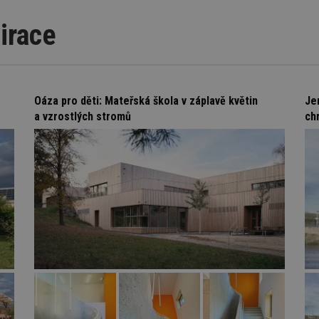
irace
Oáza pro děti: Mateřská škola v záplavě květin
Je
a vzrostlých stromů
ch