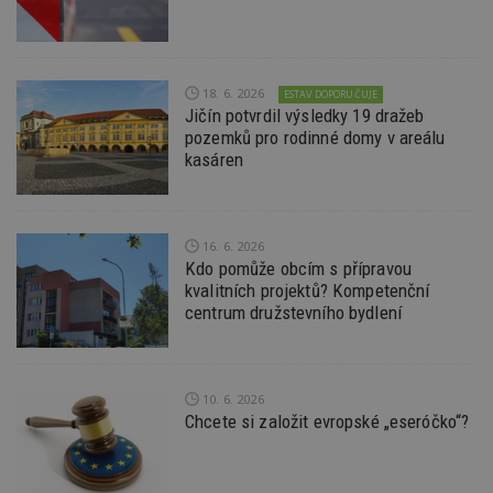
Funkční soubory
Nezařazené
soubory
18. 6. 2026
ESTAV DOPORUČUJE
Jičín potvrdil výsledky 19 dražeb
pozemků pro rodinné domy v areálu
kasáren
Nezbytně nutné soubory
Výkonové soubory
Soubory cílení
Funkční soubory
Nezařazené soubory
16. 6. 2026
Kdo pomůže obcím s přípravou
Nezbytně nutné soubory cookie umožňují základní
kvalitních projektů? Kompetenční
funkce webových stránek, jako je přihlášení
centrum družstevního bydlení
uživatele a správa účtu. Webové stránky nelze bez
nezbytně nutných souborů cookie správně
používat.
Provider
/
Název
Vyprší
P
10. 6. 2026
Doména
Chcete si založit evropské „eseróčko“?
_hjIncludedInPageviewSample
2
T
Hotjar Ltd
minuty
co
www.estav.cz
na
ab