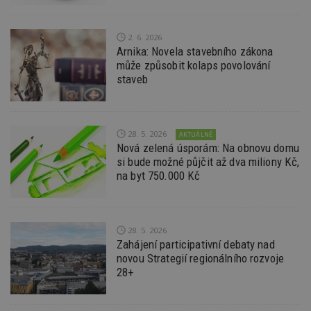
Ho
zd
ná
z
2. 6. 2026
vz
Arnika: Novela stavebního zákona
d
l
může způsobit kolaps povolování
z
staveb
st
w
_dc_gtm_UA-53599847-1
.estav.cz
53
T
sekund
co
př
28. 5. 2026
AKTUÁLNĚ
w
Nová zelená úsporám: Na obnovu domu
po
si bude možné půjčit až dva miliony Kč,
S
Go
na byt 750.000 Kč
da
kó
Po
lz
z
nu
28. 5. 2026
be
Zahájení participativní debaty nad
sk
novou Strategií regionálního rozvoje
f
s
28+
ná
je
kt
id