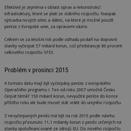
Efektivní je zejména v oblast oprav a rekonstrukcí
infrastruktury, které se platí ze státního rozpočtu. Naopak
výstavba nových silnic a dálnic, na které je možné použít
peníze z Evropské unie, za opravami vázne.
Celkem se za letošní rok podle odhadu podaří na dopravní
stavby vyčerpat 57 miliard korun, což představuje 80 procent
celkového rozpočtu SFDI.
Problém v prosinci 2015
K tomuto datu mají být vyčerpány peníze z evropského
Operačního programu I. Ten od roku 2007 umožnil Česku
čerpat téměř 150 miliard korun, nevyužité peníze do konce
příštího roku ale bude muset stát vrátit do unijního rozpočtu.
Z nevyčerpaných peněz má být na rok 2015 podle návrhu
rozpočtu přesunuto 11,1 miliardy korun z peněz určených na
stavby spolufinancované ze zdrojů EU. Do nového rozpočtu