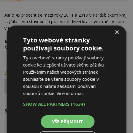
Asi o 45 procent se mezi roky 2011 a 2019 v Pardubickém kraji
zvýšila cena stavebních pozemků. Mezi krajskými městy jsou
v Pardubicích sedmé nejdražší. Naproti tomu byly ceny
×
stavebních pozemků v obcích do 2000 obyvatel v období 2017
Tyto webové stránky
až 2019 v okrese Ústí nad Orlicí osmé nejnižší a v okrese
používají soubory cookie.
Svitavy třetí nejnižší mezi všemi okresy České republiky.
Tyto webové stránky používají soubory
cookie ke zlepšení uživatelského zážitku.
Používáním našich webových stránek
SDÍLET / HODNOTIT TENTO ČLÁNEK
souhlasíte se všemi soubory cookie v
souladu s našimi zásadami používání
0
souborů cookie.
Více informací
SHOW ALL PARTNERS
(1634) →
SOUVISEJÍCÍ TÉMATA
VŠE PŘIJMOUT
Ceny nemovitostí
Reality
Družstevní bydlení