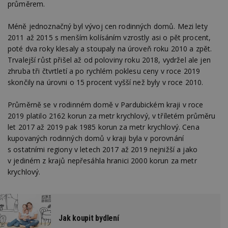
průměrem.
Méně jednoznačný byl vývoj cen rodinných domů. Mezi lety
2011 až 2015 s menším kolísáním vzrostly asi o pět procent,
poté dva roky klesaly a stoupaly na úroveň roku 2010 a zpět.
Trvalejší růst přišel až od poloviny roku 2018, vydržel ale jen
zhruba tři čtvrtletí a po rychlém poklesu ceny v roce 2019
skončily na úrovni o 15 procent vyšší než byly v roce 2010.
Průměrně se v rodinném domě v Pardubickém kraji v roce
2019 platilo 2162 korun za metr krychlový, v tříletém průměru
let 2017 až 2019 pak 1985 korun za metr krychlový. Cena
kupovaných rodinných domů v kraji byla v porovnání
s ostatními regiony v letech 2017 až 2019 nejnižší a jako
v jediném z krajů nepřesáhla hranici 2000 korun za metr
krychlový.
Jak koupit bydlení