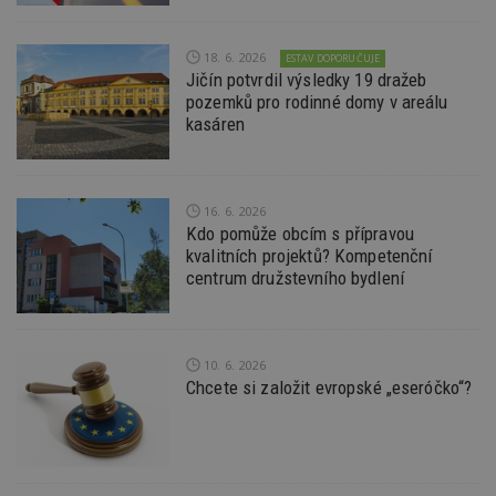
Nezbytně nutné soubory cookie umožňují základní
funkce webových stránek, jako je přihlášení
uživatele a správa účtu. Webové stránky nelze bez
18. 6. 2026
ESTAV DOPORUČUJE
nezbytně nutných souborů cookie správně
Jičín potvrdil výsledky 19 dražeb
používat.
pozemků pro rodinné domy v areálu
kasáren
Provider
/
Název
Vyprší
P
Doména
_hjIncludedInPageviewSample
2
T
Hotjar Ltd
minuty
co
www.estav.cz
na
16. 6. 2026
ab
Kdo pomůže obcím s přípravou
Ho
zd
kvalitních projektů? Kompetenční
ná
centrum družstevního bydlení
z
vz
d
l
z
st
10. 6. 2026
w
Chcete si založit evropské „eseróčko“?
_dc_gtm_UA-53599847-1
.estav.cz
53
T
sekund
co
př
w
po
S