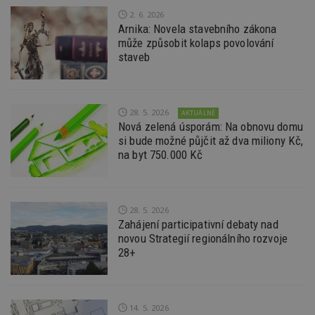
Go
da
2. 6. 2026
kó
Arnika: Novela stavebního zákona
Po
může způsobit kolaps povolování
lz
z
staveb
nu
be
sk
f
s
ná
28. 5. 2026
AKTUÁLNĚ
je
Nová zelená úsporám: Na obnovu domu
kt
si bude možné půjčit až dva miliony Kč,
id
p
na byt 750.000 Kč
ú
An
id
www.estav.cz
1 rok
T
co
28. 5. 2026
po
vy
Zahájení participativní debaty nad
se
novou Strategií regionálního rozvoje
28+
_hjFirstSeen
29
S
Hotjar Ltd
minut
je
.estav.cz
54
ab
sekund
sl
ce
pr
14. 5. 2026
po