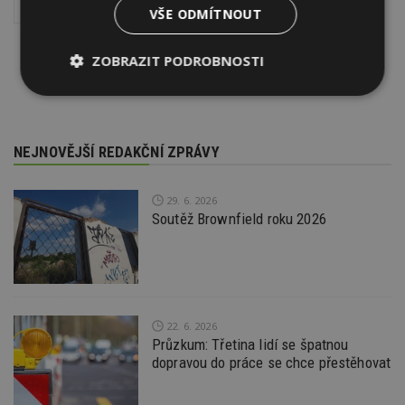
Jak koupit bydlení
Inspekce nemovitostí
VŠE ODMÍTNOUT
ZOBRAZIT PODROBNOSTI
Nezbytně
Výkonové
Soubory
nutné
soubory
cílení
soubory
NEJNOVĚJŠÍ REDAKČNÍ ZPRÁVY
Funkční soubory
Nezařazené
29. 6. 2026
soubory
Soutěž Brownfield roku 2026
22. 6. 2026
Nezbytně nutné soubory
Průzkum: Třetina lidí se špatnou
dopravou do práce se chce přestěhovat
Výkonové soubory
Soubory cílení
Funkční soubory
Nezařazené soubory