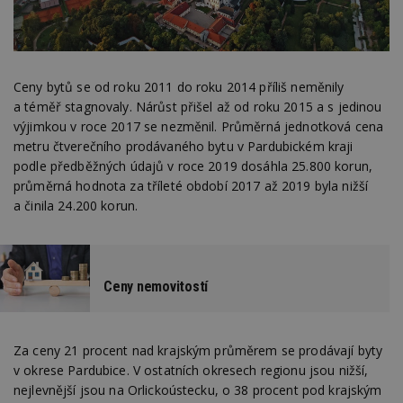
Ceny bytů se od roku 2011 do roku 2014 příliš neměnily
a téměř stagnovaly. Nárůst přišel až od roku 2015 a s jedinou
výjimkou v roce 2017 se nezměnil. Průměrná jednotková cena
metru čtverečního prodávaného bytu v Pardubickém kraji
podle předběžných údajů v roce 2019 dosáhla 25.800 korun,
průměrná hodnota za tříleté období 2017 až 2019 byla nižší
a činila 24.200 korun.
Ceny nemovitostí
Za ceny 21 procent nad krajským průměrem se prodávají byty
v okrese Pardubice. V ostatních okresech regionu jsou nižší,
nejlevnější jsou na Orlickoústecku, o 38 procent pod krajským