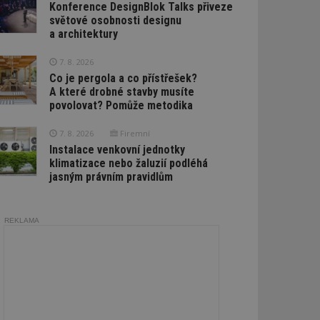
Konference DesignBlok Talks přiveze
světové osobnosti designu
a architektury
7. 8. 2026
Co je pergola a co přístřešek?
A které drobné stavby musíte
povolovat? Pomůže metodika
7. 8. 2026
Firemní
Instalace venkovní jednotky
klimatizace nebo žaluzií podléhá
jasným právním pravidlům
REKLAMA