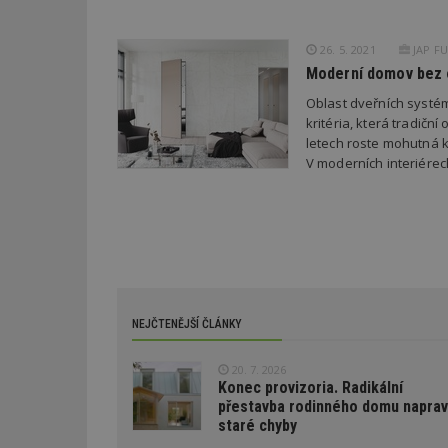
Gtest
uid
C
26. 5. 2021
JAP FU
Moderní domov bez 
test_cookie
bm2uu
Oblast dveřních systém
kritéria, která tradičn
cct
id
letech roste mohutná 
ibbid
V moderních interiérech 
ibbid
tuuid
c
sid
tuuid
NEJČTENĚJŠÍ ČLÁNKY
tuuid_lu
20. 7. 2026
Konec provizoria. Radikální
přestavba rodinného domu naprav
uu
staré chyby