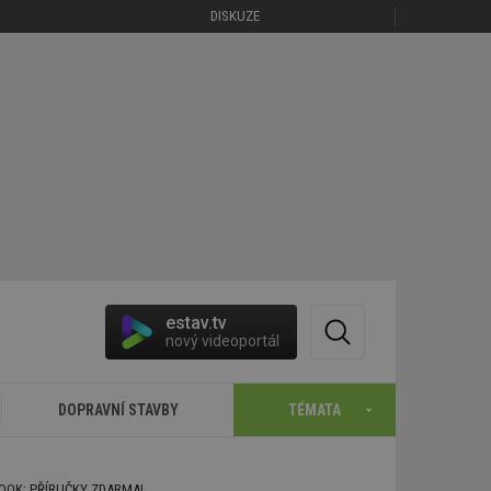
DISKUZE
estav.tv
nový videoportál
DOPRAVNÍ STAVBY
TÉMATA
BOOK: PŘÍRUČKY ZDARMA!