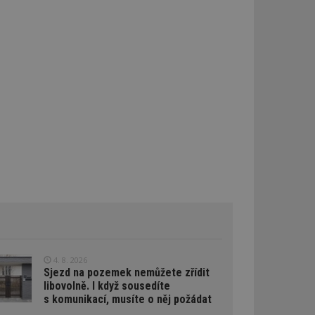
ě přiřazené
ďuje údaje o
ána k analýze a
oubleClick (kterou
prohlížeč
e.
lýze a optimalizaci
oogle Targeting
e
tch.net, aby byly
antnější.
ale pokud je
pravděpodobně
tch.net, aby byly
antnější.
umožňuje
e webech. To
reklamy a zajistit,
4. 8. 2026
 stejné reklamy.
Sjezd na pozemek nemůžete zřídit
libovolně. I když sousedíte
atelů napříč
s komunikací, musíte o něj požádat