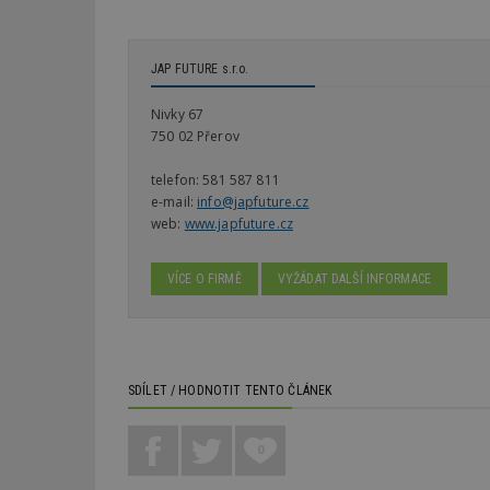
Nezbytně nutné s
Nezbytně nutné soubo
Webové stránky nelz
JAP FUTURE s.r.o.
Název
Nivky 67
750 02 Přerov
_hjIncludedInPa
telefon:
581 587 811
e-mail:
info@japfuture.cz
web:
www.japfuture.cz
_dc_gtm_UA-53599
VÍCE O FIRMĚ
VYŽÁDAT DALŠÍ INFORMACE
id
_hjFirstSeen
SDÍLET / HODNOTIT TENTO ČLÁNEK
0
_hjAbsoluteSessi