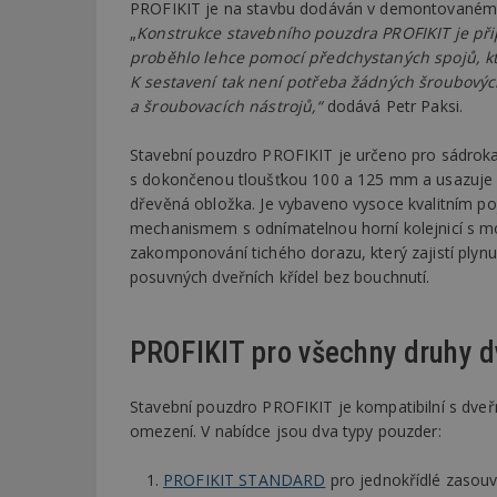
PROFIKIT je na stavbu dodáván v demontovaném st
„
Konstrukce stavebního pouzdra PROFIKIT je při
proběhlo lehce pomocí předchystaných spojů, kt
K sestavení tak není potřeba žádných šroubových
a šroubovacích nástrojů,“
dodává Petr Paksi.
Stavební pouzdro PROFIKIT je určeno pro sádroka
s dokončenou tloušťkou 100 a 125 mm a usazuje s
dřevěná obložka. Je vybaveno vysoce kvalitním 
mechanismem s odnímatelnou horní kolejnicí s m
zakomponování tichého dorazu, který zajistí plynu
posuvných dveřních křídel bez bouchnutí.
PROFIKIT pro všechny druhy d
Stavební pouzdro PROFIKIT je kompatibilní s dve
omezení. V nabídce jsou dva typy pouzder:
PROFIKIT STANDARD
pro jednokřídlé zasouv