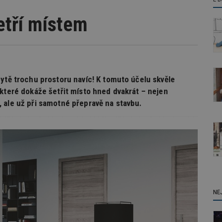
etří místem
ytě trochu prostoru navíc! K tomuto účelu skvěle
 které dokáže šetřit místo hned dvakrát – nejen
 ale už při samotné přepravě na stavbu.
NE