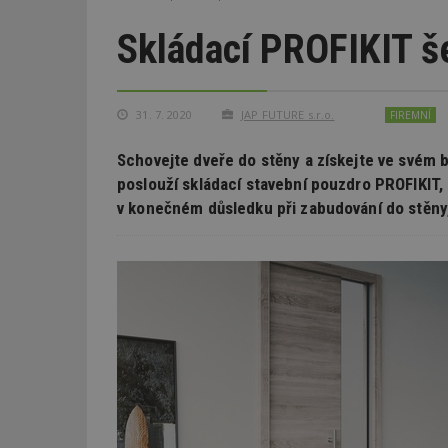
Skládací PROFIKIT š
31. 7. 2020
JAP FUTURE s.r.o.
FIREMNÍ
Schovejte dveře do stěny a získejte ve svém b
poslouží skládací stavební pouzdro PROFIKIT,
v konečném důsledku při zabudování do stěny,