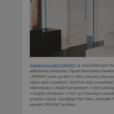
Stavební pouzdro PROFIKIT
je svojí funkčností s
odlehčenou konstrukcí. Oproti klasickému stavební
„PROFIKIT jsme vyrobili s cílem zmenšit přepra
nejen sami stavebníci, kteří tak mají usnadněný tr
rekonstrukci v malých prostorech s horší příst
s úzkými chodbami. V nich se s klasickým stave
problém nemá,“
vysvětluje Petr Paksi, obchodní ř
pouzdro PROFIKIT pochází.