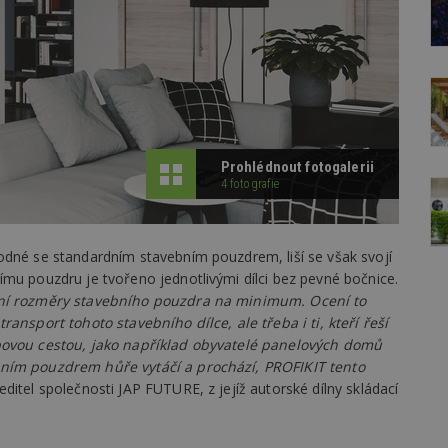
Prohlédnout fotogalerii
4 fotografie
hodné se standardním stavebním pouzdrem, liší se však svojí
mu pouzdru je tvořeno jednotlivými dílci bez pevné bočnice.
vní rozměry stavebního pouzdra na minimum. Ocení to
ansport tohoto stavebního dílce, ale třeba i ti, kteří řeší
upovou cestou, jako například obyvatelé panelových domů
bním pouzdrem hůře vytáčí a prochází, PROFIKIT tento
editel společnosti JAP FUTURE, z jejíž autorské dílny skládací