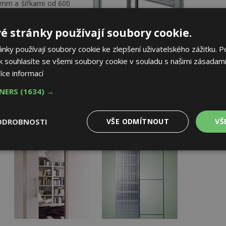
 mm a šířkami od 600
asouvací dveře se
é stránky používají soubory cookie.
 standardní výšky
ky používají soubory cookie ke zlepšení uživatelského zážitku. P
do 2450 mm.
AK
 souhlasíte se všemi soubory cookie v souladu s našimi zásadami
Stavební pouzdro PROFIKIT
íce informací
TNERS
(1634) →
ODROBNOSTI
VŠE ODMÍTNOUT
VŠ
Výkonové
Soubory cílení
Funkční
y
soubory
soubory