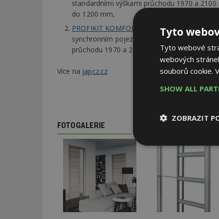
standardními výškami průchodu 1970 a 2100
do 1200 mm,
PROFIKIT KOMFORT
pro dvoje jednokřídlé z
Tyto webov
synchronním pojezdem obou dveří. I zde jsou
Tyto webové strán
průchodu 1970 a 2100 mm a šířky od 1250 
webových stránek
souborů cookie.
V
Více na
japcz.cz
SHOW ALL PAR
ZOBRAZIT P
FOTOGALERIE
Nezbytně
nutné soubor