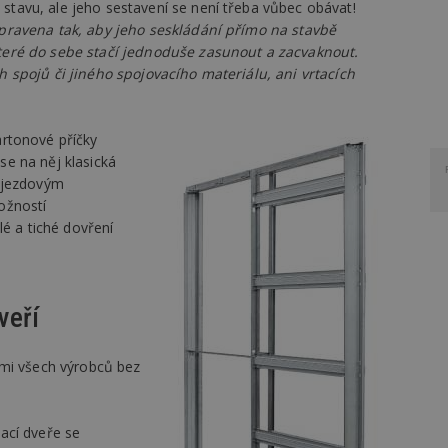
avu, ale jeho sestavení se není třeba vůbec obávat!
pravena tak, aby jeho seskládání přímo na stavbě
eré do sebe stačí jednoduše zasunout a zacvaknout.
 spojů či jiného spojovacího materiálu, ani vrtacích
rtonové příčky
e na něj klasická
pojezdovým
ožností
lé a tiché dovření
veří
řmi všech výrobců bez
ací dveře se