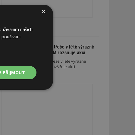
×
oužíváním našich
CE A SLEVY
 používání
Na nové lehké střeše v létě výrazně
ušetříte. SATJAM rozšiřuje akci
Na nové lehké střeše v létě výrazně
ušetříte. SATJAM rozšiřuje akci
E PŘIJMOUT
REKLAMA
Nezařazené
soubory