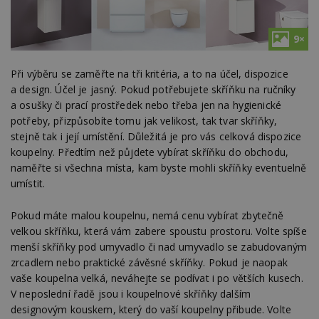
9×
Při výběru se zaměřte na tři kritéria, a to na účel, dispozice
a design. Účel je jasný. Pokud potřebujete skříňku na ručníky
a osušky či prací prostředek nebo třeba jen na hygienické
potřeby, přizpůsobíte tomu jak velikost, tak tvar skříňky,
stejně tak i její umístění. Důležitá je pro vás celková dispozice
koupelny. Předtím než půjdete vybírat skříňku do obchodu,
naměřte si všechna místa, kam byste mohli skříňky eventuelně
umístit.
Pokud máte malou koupelnu, nemá cenu vybírat zbytečně
velkou skříňku, která vám zabere spoustu prostoru. Volte spíše
menší skříňky pod umyvadlo či nad umyvadlo se zabudovaným
zrcadlem nebo praktické závěsné skříňky. Pokud je naopak
vaše koupelna velká, neváhejte se podívat i po větších kusech.
V neposlední řadě jsou i koupelnové skříňky dalším
designovým kouskem, který do vaší koupelny přibude. Volte