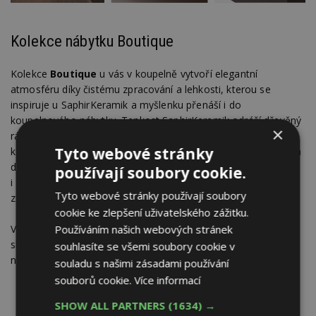
Kolekce nábytku Boutique
Kolekce
Boutique
u vás v koupelně vytvoří elegantní
atmosféru díky čistému zpracování a lehkosti, kterou se
inspiruje u SaphirKeramik a myšlenku přenáší i do
koupelnového nábytku. Tenkost SaphirKeramik odráží dřevěný
×
rám čílek, který je tenký pouhých 5 mm. Skříňky, které z vaší
Tyto webové stránky
koupelny udělají nevšední místo, navíc vynikají propracovaným
designem se zkosenými hranami. Kolekce disponuje
používají soubory cookie.
i zásuvkami, které se tiše otevírají a zavírají po jemném
Tyto webové stránky používají soubory
zatlačení prstu.
cookie ke zlepšení uživatelského zážitku.
Používáním našich webových stránek
Všechny novinky i stálá kolekce jsou k vidění v pražském
showroomu
Prauge Gallery
– Art of Bathrooms v blízkosti
souhlasíte se všemi soubory cookie v
náměstí I. P. Pavlova.
souladu s našimi zásadami používání
souborů cookie.
Více informací
SHOW ALL PARTNERS
(1634) →