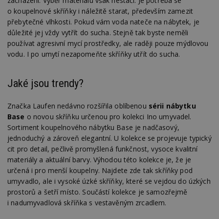
zacházení. Výběr materiálu však nestačí. Je potřeba se
o koupelnové skříňky i náležitě starat, především zamezit
přebytečné vlhkosti. Pokud vám voda nateče na nábytek, je
důležité jej vždy vytřít do sucha. Stejně tak byste neměli
používat agresivní mycí prostředky, ale raději pouze mýdlovou
vodu. I po umytí nezapomeňte skříňky utřít do sucha.
Jaké jsou trendy?
Značka Laufen nedávno rozšířila oblíbenou
sérii nábytku
Base
o novou skříňku určenou pro kolekci Ino umyvadel.
Sortiment koupelnového nábytku Base je nadčasový,
jednoduchý a zároveň elegantní. U kolekce se projevuje typický
cit pro detail, pečlivě promyšlená funkčnost, vysoce kvalitní
materiály a aktuální barvy. Výhodou této kolekce je, že je
určená i pro menší koupelny. Najdete zde tak skříňky pod
umyvadlo, ale i vysoké úzké skříňky, které se vejdou do úzkých
prostorů a šetří místo. Součástí kolekce je samozřejmě
i nadumyvadlová skříňka s vestavěným zrcadlem.