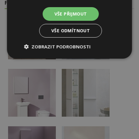
FOTOGALERIE
VŠE PŘIJMOUT
VŠE ODMÍTNOUT
ZOBRAZIT PODROBNOSTI
Nezbytně
Výkonové
Soubory
nutné
soubory
cílení
soubory
Funkční soubory
Nezařazené
soubory