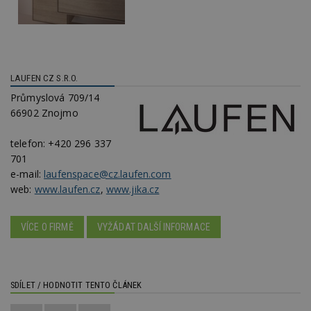
_dc_gtm_UA-53599847-1
.estav.cz
53
T
sekund
co
př
w
po
S
Go
da
LAUFEN CZ S.R.O.
kó
Po
Průmyslová 709/14
lz
z
66902 Znojmo
nu
be
sk
telefon:
+420 296 337
f
701
s
ná
e-mail:
laufenspace@cz.laufen.com
je
kt
web:
www.laufen.cz
,
www.jika.cz
id
p
ú
An
VÍCE O FIRMĚ
VYŽÁDAT DALŠÍ INFORMACE
id
www.estav.cz
1 rok
T
co
po
vy
SDÍLET / HODNOTIT TENTO ČLÁNEK
se
_hjFirstSeen
29
S
Hotjar Ltd