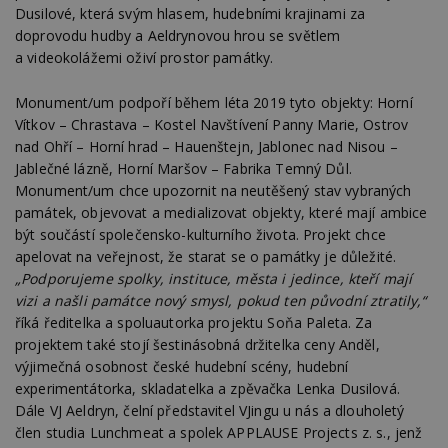
Dusilové, která svým hlasem, hudebními krajinami za
doprovodu hudby a Aeldrynovou hrou se světlem
a videokolážemi oživí prostor památky.
Monument/um podpoří během léta 2019 tyto objekty: Horní
Vítkov – Chrastava – Kostel Navštívení Panny Marie, Ostrov
nad Ohří – Horní hrad – Hauenštejn, Jablonec nad Nisou –
Jablečné lázně, Horní Maršov – Fabrika Temný Důl.
Monument/um chce upozornit na neutěšený stav vybraných
památek, objevovat a medializovat objekty, které mají ambice
být součástí společensko-kulturního života. Projekt chce
apelovat na veřejnost, že starat se o památky je důležité.
„Podporujeme spolky, instituce, města i jedince, kteří mají
vizi a našli památce nový smysl, pokud ten původní ztratily,“
říká ředitelka a spoluautorka projektu Soňa Paleta. Za
projektem také stojí šestinásobná držitelka ceny Anděl,
výjimečná osobnost české hudební scény, hudební
experimentátorka, skladatelka a zpěvačka Lenka Dusilová.
Dále VJ Aeldryn, čelní představitel VJingu u nás a dlouholetý
člen studia Lunchmeat a spolek APPLAUSE Projects z. s., jenž