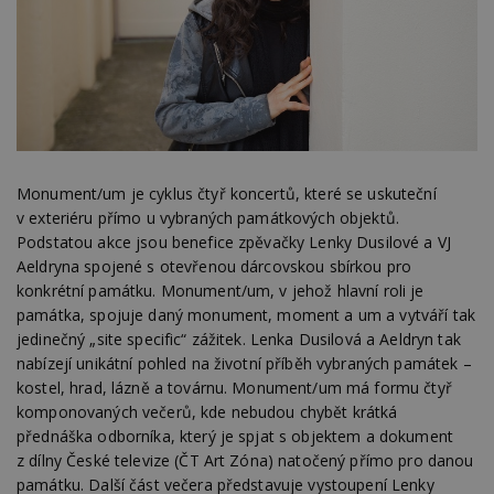
Monument/um je cyklus čtyř koncertů, které se uskuteční
v exteriéru přímo u vybraných památkových objektů.
Podstatou akce jsou benefice zpěvačky Lenky Dusilové a VJ
Aeldryna spojené s otevřenou dárcovskou sbírkou pro
konkrétní památku. Monument/um, v jehož hlavní roli je
památka, spojuje daný monument, moment a um a vytváří tak
jedinečný „site specific“ zážitek. Lenka Dusilová a Aeldryn tak
nabízejí unikátní pohled na životní příběh vybraných památek –
kostel, hrad, lázně a továrnu. Monument/um má formu čtyř
komponovaných večerů, kde nebudou chybět krátká
přednáška odborníka, který je spjat s objektem a dokument
z dílny České televize (ČT Art Zóna) natočený přímo pro danou
památku. Další část večera představuje vystoupení Lenky