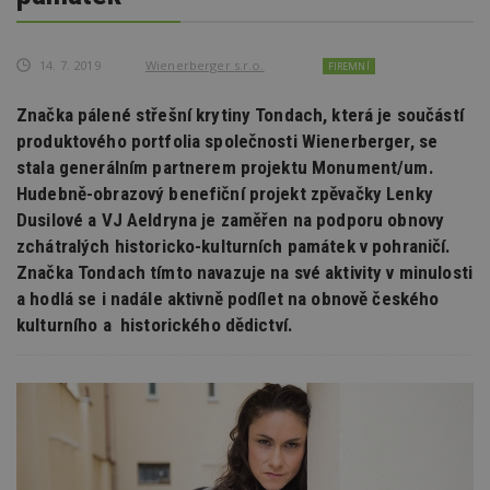
14. 7. 2019
Wienerberger s.r.o.
FIREMNÍ
Značka pálené střešní krytiny Tondach, která je součástí
produktového portfolia společnosti Wienerberger, se
stala generálním partnerem projektu Monument/um.
Hudebně-obrazový benefiční projekt zpěvačky Lenky
Dusilové a VJ Aeldryna je zaměřen na podporu obnovy
zchátralých historicko-kulturních památek v pohraničí.
Značka Tondach tímto navazuje na své aktivity v minulosti
a hodlá se i nadále aktivně podílet na obnově českého
kulturního a historického dědictví.