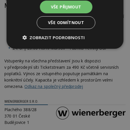
Monument/um:
VŠE PŘIJMOUT
27. 7. | 20:30 Horní Vítkov – Chrastava – Kostel Navštívení
VŠE ODMÍTNOUT
Panny Marie
3. 8. | 20:30 Ostrov nad Ohří – Horní hrad – Hauenštejn
ZOBRAZIT PODROBNOSTI
17. 8. | 20:00 Jablonec nad Nisou – Jablečné lázně
24. 8. | 20:00 Horní Maršov – Fabrika Temný Důl
Nezbytně
Výkonové
Soubory
nutné
soubory
cílení
soubory
Vstupenky na všechna představení jsou k dispozici
v předprodejní síti Ticketstream za 490 Kč včetně servisních
poplatků. Výnos ze vstupného poputuje památkám na
konkrétní účely. Kapacita je vzhledem k prostorům velmi
Funkční soubory
Nezařazené
soubory
omezena.
Odkaz na společný předprodej
WIENERBERGER S.R.O.
Plachého 388/28
370 01 České
Budějovice 1
Nezbytně nutné soubory