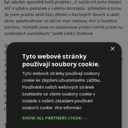
byl založen speciálně kvůli projektu.
„V začátcích jsme hledali
klíč k výběru památek a celému konceptu. Vzhledem k tomu,
že jsem prožila větší část dětství v Karlových Varech a okolí,
téma vykořeněnosti se táhne mojí rodovou linií a hudební
tvorbou, rozhodli jsme se odstartovat pilotní ročník právě na
sudetských památkách,“
uvádí Lenka Dusilová.
Značka Tondach spatřuje v projektu smysluplné propojení
×
s vlastními aktivitami a přístupem k české historii a krajině.
Tyto webové stránky
„Pálené střešní tašky mají na našem území velkou tradici, na
používají soubory cookie.
kterou našimi produkty navazujeme i dnes. Dlouhodobě se
ve spolupráci s pokrývačskými firmami věnujeme renovacím
Tyto webové stránky používají soubory
střech. Naše osvědčené produkty umí oživit každý historický
cookie ke zlepšení uživatelského zážitku.
objekt. Mezi krytiny určené pro tento typ renovací patří
Používáním našich webových stránek
zejména bobrovka a prejz,“
uvádí Ing. Vít Jirkovský, vedoucí
souhlasíte se všemi soubory cookie v
technického oddělení. Kromě historických pálených tašek
souladu s našimi zásadami používání
a veškerého příslušenství vyrábí Tondach také širokou škálu
souborů cookie.
Více informací
tašek pro moderní rodinné domy v celé řadě tvarů a povrchů.
SHOW ALL PARTNERS
(1634) →
Termíny, začátky a místa představení