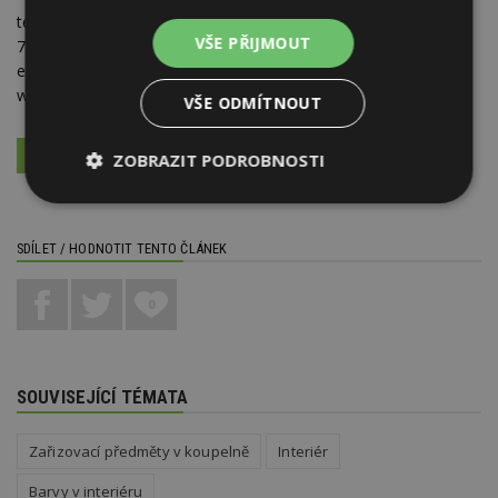
telefon:
+420 296 337
VŠE PŘIJMOUT
701
e-mail:
laufenspace@cz.laufen.com
web:
www.laufen.cz
,
www.jika.cz
VŠE ODMÍTNOUT
VÍCE O FIRMĚ
VYŽÁDAT DALŠÍ INFORMACE
ZOBRAZIT PODROBNOSTI
Nezbytně
Výkonové
Soubory
nutné
soubory
cílení
soubory
SDÍLET / HODNOTIT TENTO ČLÁNEK
0
Funkční soubory
Nezařazené
soubory
SOUVISEJÍCÍ TÉMATA
Zařizovací předměty v koupelně
Interiér
Barvy v interiéru