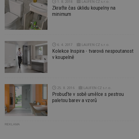
minut
je
.estav.cz
1. 8. 2018
LAUFEN CZ s.r.o.
54
ab
Zkraťte čas úklidu koupelny na
sekund
sl
ce
minimum
pr
po
N
ž
id
i
6. 4. 2017
LAUFEN CZ s.r.o.
_hjAbsoluteSessionInProgress
29
S
Hotjar Ltd
Kolekce Inspira - tvarová nespoutanost
minut
je
.estav.cz
v koupelně
54
ab
sekund
sl
ce
pr
po
N
ž
id
25. 8. 2016
LAUFEN CZ s.r.o.
i
Probuďte v sobě umělce s pestrou
paletou barev a vzorů
counter
www.estav.cz
29
T
minut
co
53
po
sekund
vy
se
REKLAMA
__gfp_64b
1 rok
Je
Google LLC
so
.estav.cz
kt