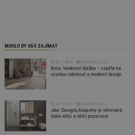
Nezbytně nutné soubory
Výkonové soubory
Soubory cílení
Funkční soubory
Nezařazené soubory
Nezbytně nutné soubory cookie umožňují základní
funkce webových stránek, jako je přihlášení
uživatele a správa účtu. Webové stránky nelze bez
nezbytně nutných souborů cookie správně
MOHLO BY VÁS ZAJÍMAT
používat.
Provider
/
Název
Vyprší
P
25. 7. 2019
LAUFEN CZ s.r.o.
Doména
Roca: Venkovní dlažba – vsaďte na
_hjIncludedInPageviewSample
2
T
Hotjar Ltd
vysokou odolnost a moderní design
minuty
co
www.estav.cz
na
ab
Ho
zd
ná
z
16. 7. 2019
LAUFEN CZ s.r.o.
vz
d
Jika: Designu koupelny je věnovaná
l
stále větší a větší pozornost
z
st
w
_dc_gtm_UA-53599847-1
.estav.cz
53
T