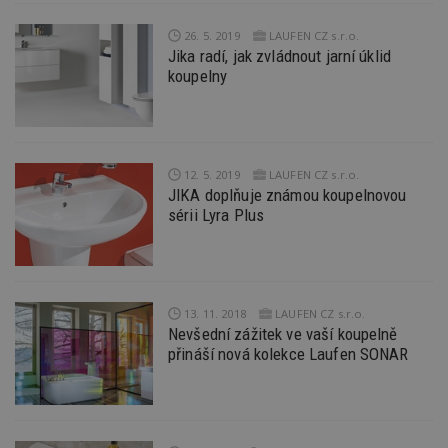
sekund
co
př
26. 5. 2019
LAUFEN CZ s.r.o.
w
Jika radí, jak zvládnout jarní úklid
po
S
koupelny
Go
da
kó
Po
lz
z
nu
12. 5. 2019
LAUFEN CZ s.r.o.
be
JIKA doplňuje známou koupelnovou
sk
f
sérii Lyra Plus
s
ná
je
kt
id
p
ú
13. 11. 2018
LAUFEN CZ s.r.o.
An
Nevšední zážitek ve vaší koupelně
id
www.estav.cz
1 rok
T
přináší nová kolekce Laufen SONAR
co
po
vy
se
_hjFirstSeen
29
S
Hotjar Ltd