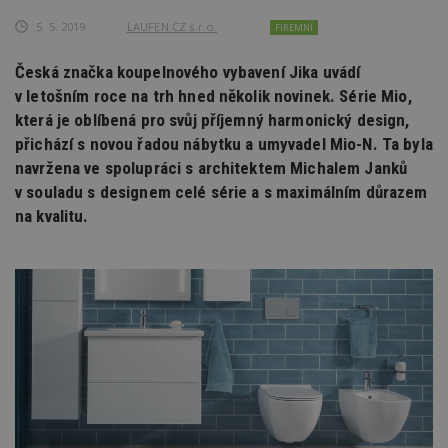
5. 5. 2019
LAUFEN CZ s.r.o.
FIREMNÍ
Česká značka koupelnového vybavení Jika uvádí
v letošním roce na trh hned několik novinek. Série Mio,
která je oblíbená pro svůj příjemný harmonický design,
přichází s novou řadou nábytku a umyvadel Mio-N. Ta byla
navržena ve spolupráci s architektem Michalem Janků
v souladu s designem celé série a s maximálním důrazem
na kvalitu.