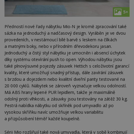
5×
Předností nové řady nábytku Mio-N je kromě zpracování také
sázka na jednoduchý a nadčasový design. Vyráběn je ve dvou
provedeních, v nestárnoucí bílé barvě s leskem na čílkách
a matnými boky, nebo v přírodním dřevodekoru jasan.
Jednoduchý a čistý styl nábytku je umocněn i absencí úchytek
díky systému otevírání push to open. Výhodou nábytku jsou
také plnovýsuvné pojezdy zásuvek Hettich s celoživotní garancí
kvality, které umožňují snadný přístup, dále zavírání zásuvek
s brzdou a dojezdem nebo kvalitní dveřní panty testované na
20 000 cyklů. Nábytek se zároveň vyznačuje velkou odolností.
Má ABS hrany lepené PUR lepidlem, takže je maximálně
odolný proti vlhkosti, a zásuvky jsou testovány na zátěž 30 kg.
Pestrá nabídka nábytku od skříněk pod umyvadlo až po
vysokou skříňku navíc umožňuje velkou variabilitu
a přizpůsobení téměř každé koupelně.
Sérii Mio rozšiřují také nová umyvadla, která v sobě kombinují