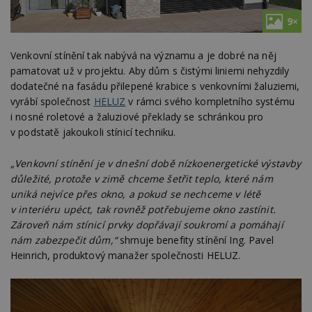
9×
Venkovní stínění tak nabývá na významu a je dobré na něj
pamatovat už v projektu. Aby dům s čistými liniemi nehyzdily
dodatečné na fasádu přilepené krabice s venkovními žaluziemi,
vyrábí společnost
HELUZ
v rámci svého kompletního systému
i nosné roletové a žaluziové překlady se schránkou pro
v podstatě jakoukoli stínicí techniku.
„Venkovní stínění je v dnešní době nízkoenergetické výstavby
důležité, protože v zimě chceme šetřit teplo, které nám
uniká nejvíce přes okno, a pokud se nechceme v létě
v interiéru upéct, tak rovněž potřebujeme okno zastínit.
Zároveň nám stínicí prvky dopřávají soukromí a pomáhají
nám zabezpečit dům,“
shrnuje benefity stínění Ing. Pavel
Heinrich, produktový manažer společnosti HELUZ.