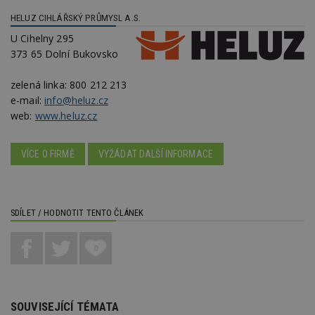
id
www.estav.cz
1 rok
T
HELUZ CIHLÁŘSKÝ PRŮMYSL A.S.
co
U Cihelny 295
po
vy
373 65 Dolní Bukovsko
se
_hjFirstSeen
29
S
Hotjar Ltd
zelená linka:
800 212 213
minut
je
.estav.cz
54
ab
e-mail:
info@heluz.cz
sekund
sl
web:
www.heluz.cz
ce
pr
po
N
VÍCE O FIRMĚ
VYŽÁDAT DALŠÍ INFORMACE
ž
id
i
_hjAbsoluteSessionInProgress
29
S
Hotjar Ltd
minut
je
.estav.cz
SDÍLET / HODNOTIT TENTO ČLÁNEK
54
ab
sekund
sl
ce
pr
0
po
N
ž
id
i
SOUVISEJÍCÍ TÉMATA