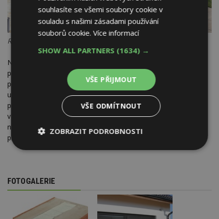
souhlasíte se všemi soubory cookie v
souladu s našimi zásadami používání
souborů cookie.
Více informací
Roletový a žaluziový překlad HELUZ
SHOW ALL PARTNERS
(1634) →
Nosný žaluziový a roletový překlad HELUZ je důležitý prvek
pro pasivní a nízkoenergetické domy, je to systémové řešení
VŠE PŘIJMOUT
pro montáž venkovních žaluzií nebo rolet. Ty pak zajistí
uživatelský komfort, snižují tepelné ztráty, hlučnost, ochrání
před skleníkovým efektem, čímž zabrání přehřátí místnosti
VŠE ODMÍTNOUT
v letních měsících, ochrání před zvědavci i nezvanými
návštěvníky, chrání okna před povětrnostními vlivy a tím
ZOBRAZIT PODROBNOSTI
prodlužují jejich životnost.
Nezbytně
Výkonové
Soubory
nutné
soubory
cílení
soubory
FOTOGALERIE
Funkční soubory
Nezařazené
soubory