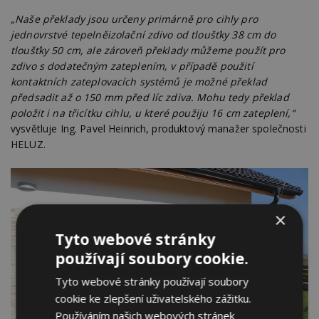
„Naše překlady jsou určeny primárně pro cihly pro
jednovrstvé tepelněizolační zdivo od tloušťky 38 cm do
tloušťky 50 cm, ale zároveň překlady můžeme použít pro
zdivo s dodatečným zateplením, v
případě použití
kontaktních zateplovacích systémů je možné překlad
předsadit až o 150 mm před líc zdiva. Mohu tedy překlad
položit i na třicítku cihlu, u které použiju 16 cm zateplení,“
vysvětluje Ing. Pavel Heinrich, produktový manažer společnosti
HELUZ.
×
Tyto webové stránky
používají soubory cookie.
Tyto webové stránky používají soubory
cookie ke zlepšení uživatelského zážitku.
Používáním našich webových stránek