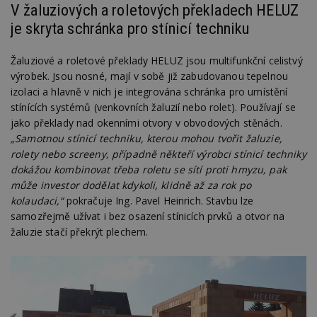
V žaluziových a roletových překladech HELUZ
je skryta schránka pro stínicí techniku
Žaluziové a roletové překlady HELUZ jsou multifunkční celistvý
výrobek. Jsou nosné, mají v sobě již zabudovanou tepelnou
izolaci a hlavně v nich je integrována schránka pro umístění
stínících systémů (venkovních žaluzií nebo rolet). Používají se
jako překlady nad okenními otvory v obvodových stěnách.
„
Samotnou stínicí techniku, kterou mohou tvořit žaluzie,
rolety nebo screeny, případně někteří výrobci stínicí techniky
dokážou kombinovat třeba roletu se sítí proti hmyzu, pak
může investor dodělat kdykoli, klidně až za rok po
kolaudaci,“
pokračuje Ing. Pavel Heinrich. Stavbu lze
samozřejmě užívat i bez osazení stínicích prvků a otvor na
žaluzie stačí překrýt plechem.