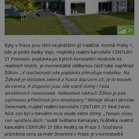
2×
Byty v Praze jsou těmi nejdražšími již tradičně. Kromě Prahy 1,
kde je podle Radky Vajo, majitelky realitní kanceláře CENTURY
21 Premium, poptávka po bytech konstantní nezávisle na
realitních krizích, je momentálně oblíbenou částí také například
Žižkov. „
V současnosti zde poptávka převyšuje nabídku. Na
Žižkově je dostatek zeleně a hustá dopravní síť, je to kousek
do centra. K dispozici jsou zde starší domy i řada
atraktivních novostaveb. Nákladové nádraží Žižkov je pak
zajímavou příležitostí pro developery,“
shrnuje situaci Jaroslav
Denemark, majitel realitní kanceláře CENTURY 21 Real Servis.
Růst cen byl v minulém roce všude velmi strmý.
„Tempo růstu
cen vyráželo dech,“
uvádí Světlana Kamalyan, ředitelka realitní
kanceláře CENTURY 21 Elite Reality na Praze 5. Současná
průměrná cena za metr čtvereční v Praze je v novostavbě