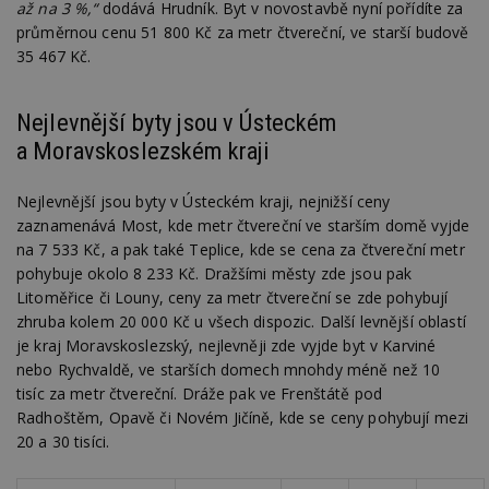
až na 3 %,“
dodává Hrudník. Byt v novostavbě nyní pořídíte za
průměrnou cenu 51 800 Kč za metr čtvereční, ve starší budově
35 467 Kč.
Nejlevnější byty jsou v Ústeckém
a Moravskoslezském kraji
Nejlevnější jsou byty v Ústeckém kraji, nejnižší ceny
zaznamenává Most, kde metr čtvereční ve starším domě vyjde
na 7 533 Kč, a pak také Teplice, kde se cena za čtvereční metr
pohybuje okolo 8 233 Kč. Dražšími městy zde jsou pak
Litoměřice či Louny, ceny za metr čtvereční se zde pohybují
zhruba kolem 20 000 Kč u všech dispozic. Další levnější oblastí
je kraj Moravskoslezský, nejlevněji zde vyjde byt v Karviné
nebo Rychvaldě, ve starších domech mnohdy méně než 10
tisíc za metr čtvereční. Dráže pak ve Frenštátě pod
Radhoštěm, Opavě či Novém Jičíně, kde se ceny pohybují mezi
20 a 30 tisíci.