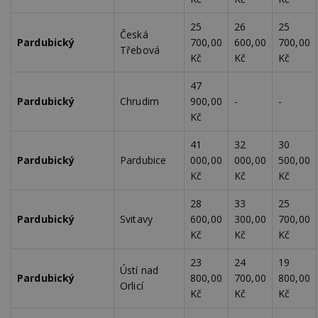
webu.
CMPRO
2 měsíce 4
Tyto s
25
26
25
Casale Media
Česká
týdny
cookie
Inc.
Pardubický
700,00
600,00
700,00
spojen
.casalemedia.com
Třebová
reklam
Kč
Kč
Kč
sledov
produk
47
které 
uživate
Pardubický
Chrudim
900,00
-
-
Kč
41
32
30
Pardubický
Pardubice
000,00
000,00
500,00
Kč
Kč
Kč
28
33
25
Pardubický
Svitavy
600,00
300,00
700,00
Kč
Kč
Kč
23
24
19
Ústí nad
Pardubický
800,00
700,00
800,00
Orlicí
Kč
Kč
Kč