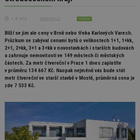
1. 8. 2018
CENTURY 21
FIREMNÍ
Blíží se jim ale ceny v Brně nebo třeba Karlových Varech.
Průzkum se zabýval cenami bytů o velikostech 1+1, 1+kk,
2+1, 2+kk, 3+1 a 3+kk v novostavbách i starších budovách
a zahrnuje nemovitosti ve 149 městech či městských
částech. Za metr čtvereční v Praze 1 dnes zaplatíte
v průměru 134 667 Kč. Naopak nejméně vás bude stát
metr čtvereční ve starší stavbě v Mostě, průměrná cena je
zde 7 533 Kč.