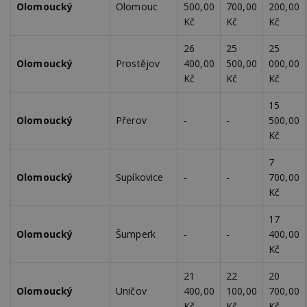
Olomoucký
Olomouc
500,00
700,00
200,00
YSC
Zavřením
Tento 
Google LLC
Kč
Kč
Kč
prohlížeče
cookie
.youtube.com
YouTu
sledov
26
25
25
zobraz
vložen
Olomoucký
Prostějov
400,00
500,00
000,00
Kč
Kč
Kč
CMPS
2 měsíce 4
Tyto s
Casale Media
týdny
cookie
Inc.
spojen
.casalemedia.com
15
reklam
sledov
Olomoucký
Přerov
-
-
500,00
produk
Kč
které 
uživate
7
IDE
2 roky
Tento 
Google LLC
Olomoucký
Supíkovice
-
-
700,00
cookie
.doubleclick.net
společ
Kč
Double
provád
inform
17
tom, j
Olomoucký
Šumperk
-
-
400,00
uživate
webové
Kč
a jakou
reklam
koncov
21
22
20
mohl v
Olomoucký
Uničov
400,00
100,00
700,00
návště
uvede
Kč
Kč
Kč