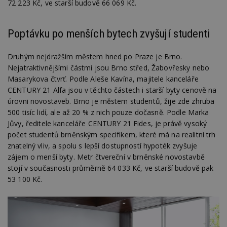
72 223 Kč, ve starší budově 66 069 Kč.
Poptávku po menších bytech zvyšují studenti
Druhým nejdražším městem hned po Praze je Brno.
Nejatraktivnějšími částmi jsou Brno střed, Žabovřesky nebo
Masarykova čtvrť. Podle Aleše Kavína, majitele kanceláře
CENTURY 21 Alfa jsou v těchto částech i starší byty cenově na
úrovni novostaveb. Brno je městem studentů, žije zde zhruba
500 tisíc lidí, ale až 20 % z nich pouze dočasně. Podle Marka
Jůvy, ředitele kanceláře CENTURY 21 Fides, je právě vysoký
počet studentů brněnským specifikem, které má na realitní trh
znatelný vliv, a spolu s lepší dostupností hypoték zvyšuje
zájem o menší byty. Metr čtvereční v brněnské novostavbě
stojí v současnosti průměrně 64 033 Kč, ve starší budově pak
53 100 Kč.