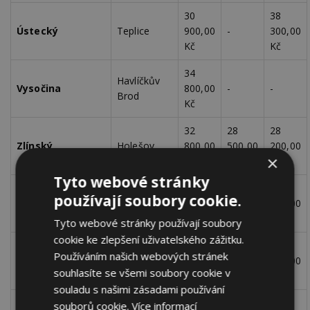
30
38
Ústecký
Teplice
900,00
-
300,00
Kč
Kč
34
Havlíčkův
Vysočina
800,00
-
-
Brod
Kč
32
28
28
Zlínský
Holešov
800,00
500,00
200,00
×
Kč
Kč
Kč
Tyto webové stránky
41
38
36
používají soubory cookie.
Zlínský
Kroměříž
200,00
600,00
900,00
Kč
Kč
Kč
Tyto webové stránky používají soubory
cookie ke zlepšení uživatelského zážitku.
39
35
35
Uherské
Používáním našich webových stránek
Zlínský
000,00
900,00
800,00
Hradiště
souhlasíte se všemi soubory cookie v
Kč
Kč
Kč
souladu s našimi zásadami používání
36
30
souborů cookie.
Více informací