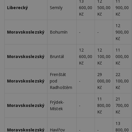
13
12
11
webu
Liberecký
Semily
600,00
500,00
900,00
relevan
Kč
Kč
Kč
tuuid_lu
.creative-
1 rok 3
Obsah
serving.com
týdny
jedine
návště
12
které 
Moravskoslezský
Bohumín
-
-
900,00
Bidswi
sledov
Kč
návště
více w
umožň
12
12
11
Bidswi
Moravskoslezský
Bruntál
600,00
100,00
000,00
optima
releva
Kč
Kč
Kč
reklamy
aby se
návště
Frenštát
29
22
několik
Moravskoslezský
pod
-
000,00
100,00
nezobr
stejné
Radhoštěm
Kč
Kč
uu
11 měsíců
Slouží 
Ströer Core
11
21
4 týdny
reklam 
GmbH & Co. KG
Frýdek-
pohybů
.adscale.de
Moravskoslezský
-
800,00
700,00
napříč
Místek
stránk
Kč
Kč
uuid
1 rok
Tento 
MediaMath Inc.
13
cookie
.mathtag.com
použív
Moravskoslezský
Havířov
-
-
800,00