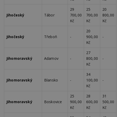
st
w
29
25
20
_dc_gtm_UA-53599847-1
.estav.cz
53
T
Jihočeský
Tábor
700,00
700,00
800,00
sekund
co
př
Kč
Kč
Kč
w
po
20
S
Go
Jihočeský
Třeboň
-
900,00
-
da
Kč
kó
Po
lz
27
z
nu
Jihomoravský
Adamov
-
800,00
-
be
Kč
sk
f
s
34
ná
je
Jihomoravský
Blansko
-
100,00
-
kt
Kč
id
p
ú
25
28
31
An
Jihomoravský
Boskovice
900,00
600,00
500,00
id
www.estav.cz
1 rok
T
Kč
Kč
Kč
co
po
vy