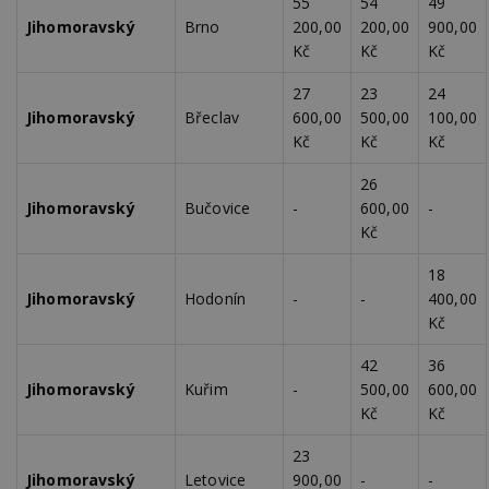
55
54
49
se
Jihomoravský
Brno
200,00
200,00
900,00
_hjFirstSeen
29
S
Hotjar Ltd
Kč
Kč
Kč
minut
je
.estav.cz
54
ab
sekund
sl
27
23
24
ce
Jihomoravský
Břeclav
600,00
500,00
100,00
pr
po
Kč
Kč
Kč
N
ž
id
26
i
Jihomoravský
Bučovice
-
600,00
-
_hjAbsoluteSessionInProgress
29
S
Hotjar Ltd
Kč
minut
je
.estav.cz
54
ab
sekund
sl
18
ce
Jihomoravský
Hodonín
-
-
400,00
pr
po
Kč
N
ž
id
42
36
i
Jihomoravský
Kuřim
-
500,00
600,00
counter
www.estav.cz
29
T
Kč
Kč
minut
co
53
po
23
sekund
vy
se
Jihomoravský
Letovice
900,00
-
-