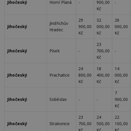
Jihočeský
Horní Planá
-
900,00
-
Kč
Nezbytně nutné soubory
29
32
26
Jindřichův
Výkonové soubory
Soubory cílení
Jihočeský
900,00
000,00
000,00
Hradec
Funkční soubory
Nezařazené soubory
Kč
Kč
Kč
Nezbytně nutné soubory cookie umožňují základní
23
funkce webových stránek, jako je přihlášení
Jihočeský
Písek
-
700,00
-
uživatele a správa účtu. Webové stránky nelze bez
Kč
nezbytně nutných souborů cookie správně
používat.
24
18
14
Provider
/
Název
Vyprší
P
Jihočeský
Prachatice
800,00
400,00
000,00
Doména
Kč
Kč
Kč
_hjIncludedInPageviewSample
2
T
Hotjar Ltd
minuty
co
www.estav.cz
na
7
ab
Jihočeský
Soběslav
-
-
900,00
Ho
zd
Kč
ná
z
vz
23
24
22
d
Jihočeský
Strakonice
700,00
500,00
100,00
l
z
Kč
Kč
Kč