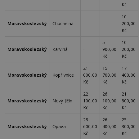
optima
Kč
releva
rekla
shrom
10
údajů 
návště
Moravskoslezský
Chuchelná
-
-
200,00
více w
Kč
stránek
výměnu
návště
5
10
obvykl
poskyt
Moravskoslezský
Karviná
-
900,00
200,00
centr
Kč
Kč
výměn
třetích
21
15
17
tuuid_lu
.bidswitch.net
1 rok
Obsah
jedine
Moravskoslezský
Kopřivnice
000,00
700,00
400,00
návště
Kč
Kč
Kč
které 
Bidswi
sledov
22
26
21
návště
Moravskoslezský
Nový Jičín
100,00
100,00
800,00
více w
umožň
Kč
Kč
Kč
Bidswi
optima
releva
28
26
25
reklamy
Moravskoslezský
Opava
600,00
400,00
300,00
aby se
návště
Kč
Kč
Kč
několik