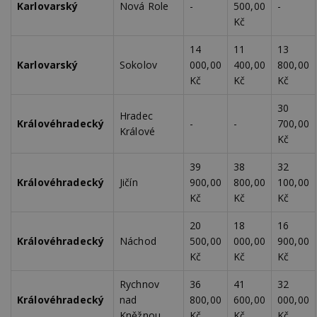
návštěvnících,
strojo
Karlovarský
Nová Role
-
500,00
-
relacích a
genero
Kč
kampaních pro
uživate
analytické
shrom
přehledy webů.
údaje o
14
11
13
na web
Karlovarský
Sokolov
000,00
400,00
800,00
data m
odeslá
Kč
Kč
Kč
analýze
třetí s
30
test_cookie
14 minut
Tento 
Hradec
Google LLC
Královéhradecký
-
-
700,00
54 sekund
cookie
.doubleclick.net
Králové
společ
Kč
Double
(kterou
společ
39
38
32
Google
Královéhradecký
Jičín
900,00
800,00
100,00
zjistila
prohlí
Kč
Kč
Kč
návště
webu 
soubor
20
18
16
Královéhradecký
Náchod
500,00
000,00
900,00
id
.m6r.eu
2 měsíce 4
Tento 
týdny
cookie
Kč
Kč
Kč
používá
analýz
Rychnov
36
41
32
optima
reklam
Královéhradecký
nad
800,00
600,00
000,00
kampan
Double
Kněžnou
Kč
Kč
Kč