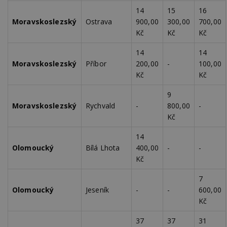
nezobr
stejné
14
15
16
Moravskoslezský
Ostrava
900,00
300,00
700,00
CMST
1 den
Shrom
Casale Media
údaje 
Inc.
Kč
Kč
Kč
návště
.casalemedia.com
souvise
návště
14
14
uživate
Moravskoslezský
Příbor
200,00
-
100,00
webu, 
počet 
Kč
Kč
průměr
stráve
webu a
9
stránky
Moravskoslezský
Rychvald
-
800,00
-
načten
účele
Kč
zobraz
cílený
14
TDCPM
1 rok
Tento 
The Trade Desk
Olomoucký
Bílá Lhota
400,00
-
-
cookie
Inc.
inform
Kč
.adsrvr.org
tom, j
uživate
7
web, a
reklam
Olomoucký
Jeseník
-
-
600,00
koncov
Kč
mohl v
návště
uvede
37
37
31
webu.