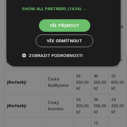
Zlínský
Vsetín
500,00
600,00
-
SHOW ALL PARTNERS
(1634) →
Kč
Kč
40
48
41
VŠE PŘIJMOUT
Zlínský
Zlín
000,00
900,00
400,00
Kč
Kč
Kč
VŠE ODMÍTNOUT
ZOBRAZIT PODROBNOSTI
1+kk,
2+kk,
3+kk,
Kraj
Lokalita
1+1
2+1
3+1
Nezbytně
Výkonové
Soubory
nutné
soubory
cílení
39
40
25
soubory
České
Jihočeský
500,00
200,00
600,00
Budějovice
Kč
Kč
Kč
Funkční soubory
Nezařazené
34
36
24
Český
soubory
Jihočeský
300,00
500,00
200,00
Krumlov
Kč
Kč
Kč
15