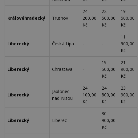
Google
Suite
24
22
19
tuuid
.bidswitch.net
1 rok
Tento 
Královéhradecký
Trutnov
200,00
500,00
500,00
cookie
Kč
Kč
Kč
hlavně
bidswit
aby by
11
reklam
pro ná
Liberecký
Česká Lípa
-
-
900,00
webu
Kč
relevan
sid
.seznam.cz
4 týdny 2
Toto j
19
21
dny
běžný 
soubor
Liberecký
Chrastava
-
500,00
900,00
ale po
Kč
Kč
naleze
soubor
relace
24
24
23
pravd
Jablonec
použit 
Liberecký
100,00
800,00
900,00
nad Nisou
správu
Kč
Kč
Kč
relace.
tuuid
.creative-
1 rok 3
Tento 
30
serving.com
týdny
cookie
Liberecký
Liberec
-
900,00
-
hlavně
bidswit
Kč
aby by
reklam
pro ná