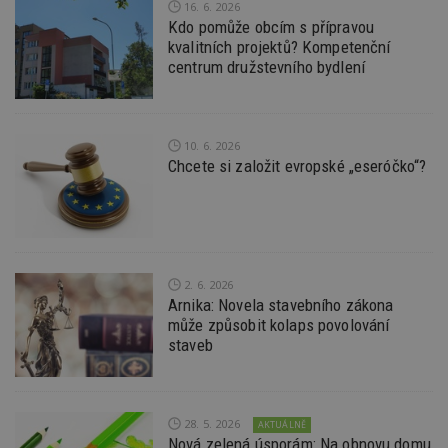
16. 6. 2026
st
w
Kdo pomůže obcím s přípravou
kvalitních projektů? Kompetenční
_dc_gtm_UA-53599847-1
.estav.cz
53
T
centrum družstevního bydlení
sekund
co
př
w
po
S
Go
10. 6. 2026
da
Chcete si založit evropské „eseróčko“?
kó
Po
lz
z
nu
be
sk
f
s
2. 6. 2026
ná
Arnika: Novela stavebního zákona
je
kt
může způsobit kolaps povolování
id
staveb
p
ú
An
id
www.estav.cz
1 rok
T
co
28. 5. 2026
AKTUÁLNĚ
po
Nová zelená úsporám: Na obnovu domu
vy