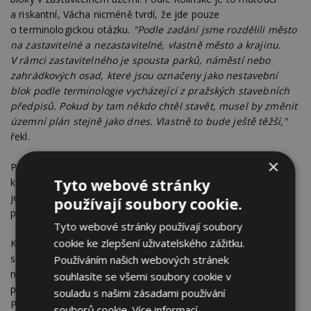
a riskantní, Vácha nicméně tvrdí, že jde pouze
o terminologickou otázku.
"Podle zadání jsme rozdělili město
na zastavitelné a nezastavitelné, vlastně město a krajinu.
V rámci zastavitelného je spousta parků, náměstí nebo
zahrádkových osad, které jsou označeny jako nestavební
blok podle terminologie vycházející z pražských stavebních
předpisů. Pokud by tam někdo chtěl stavět, musel by změnit
územní plán stejně jako dnes. Vlastně to bude ještě těžší,"
řekl.
×
Podle Kolínské závěry posudku odpovídají připomínkám, které
Tyto webové stránky
k návrhu připravují městské části. Zhruba měsíční lhůta pro
jejich podání začne tuto středu. Kromě radnic mohou plán
používají soubory cookie.
připomínkovat jednotlivci, firmy či jiné instituce.
Tyto webové stránky používají soubory
cookie ke zlepšení uživatelského zážitku.
Kolem nového plánu v minulosti panovaly spory, kvůli nimž
skončil v čele IPR Petr Hlaváček a dočasně také hlavní autor
Používáním našich webových stránek
nového plánu Roman Koucký. Nakonec se do čela týmu,
souhlasíte se všemi soubory cookie v
připravujícího plán, po vítězství ve výběrovém řízení vrátil.
souladu s našimi zásadami používání
Příprava však nabrala zpoždění. Původně měl platit už od roku
souborů cookie.
Více informací