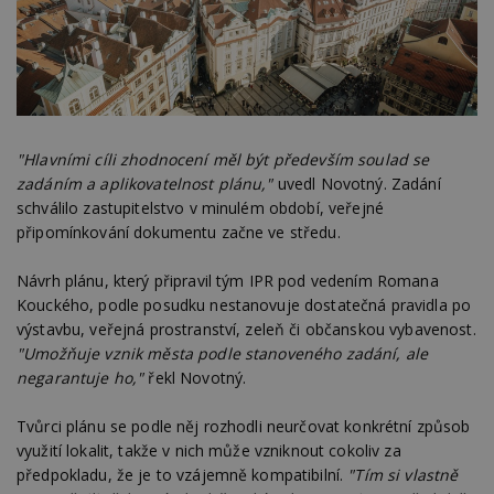
"Hlavními cíli zhodnocení měl být především soulad se
zadáním a aplikovatelnost plánu,"
uvedl Novotný. Zadání
schválilo zastupitelstvo v minulém období, veřejné
připomínkování dokumentu začne ve středu.
Návrh plánu, který připravil tým IPR pod vedením Romana
Kouckého, podle posudku nestanovuje dostatečná pravidla po
výstavbu, veřejná prostranství, zeleň či občanskou vybavenost.
"Umožňuje vznik města podle stanoveného zadání, ale
negarantuje ho,"
řekl Novotný.
Tvůrci plánu se podle něj rozhodli neurčovat konkrétní způsob
využití lokalit, takže v nich může vzniknout cokoliv za
předpokladu, že je to vzájemně kompatibilní.
"Tím si vlastně