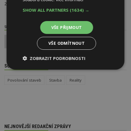
2020, poslanci lhůtu prodloužili o tři roky.
SHOW ALL PARTNERS
(1634) →
VŠE PŘIJMOUT
SDÍLET / HODNOTIT TENTO ČLÁNEK
0
VŠE ODMÍTNOUT
ZOBRAZIT PODROBNOSTI
SOUVISEJÍCÍ TÉMATA
Nezbytně
Výkonové
Soubory
nutné
soubory
cílení
soubory
Povolování staveb
Stavba
Reality
Funkční soubory
Nezařazené
soubory
NEJNOVĚJŠÍ REDAKČNÍ ZPRÁVY