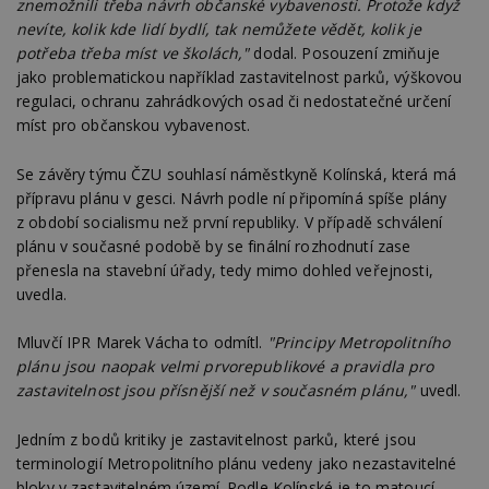
znemožnili třeba návrh občanské vybavenosti. Protože když
nevíte, kolik kde lidí bydlí, tak nemůžete vědět, kolik je
potřeba třeba míst ve školách,"
dodal. Posouzení zmiňuje
jako problematickou například zastavitelnost parků, výškovou
regulaci, ochranu zahrádkových osad či nedostatečné určení
míst pro občanskou vybavenost.
Se závěry týmu ČZU souhlasí náměstkyně Kolínská, která má
přípravu plánu v gesci. Návrh podle ní připomíná spíše plány
z období socialismu než první republiky. V případě schválení
plánu v současné podobě by se finální rozhodnutí zase
přenesla na stavební úřady, tedy mimo dohled veřejnosti,
uvedla.
Mluvčí IPR Marek Vácha to odmítl.
"Principy Metropolitního
plánu jsou naopak velmi prvorepublikové a pravidla pro
zastavitelnost jsou přísnější než v současném plánu,"
uvedl.
Jedním z bodů kritiky je zastavitelnost parků, které jsou
terminologií Metropolitního plánu vedeny jako nezastavitelné
bloky v zastavitelném území. Podle Kolínské je to matoucí