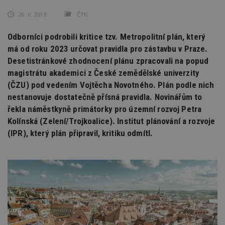
26. 6. 2018
ČTK
Odborníci podrobili kritice tzv. Metropolitní plán, který
má od roku 2023 určovat pravidla pro zástavbu v Praze.
Desetistránkové zhodnocení plánu zpracovali na popud
magistrátu akademici z České zemědělské univerzity
(ČZU) pod vedením Vojtěcha Novotného. Plán podle nich
nestanovuje dostatečně přísná pravidla. Novinářům to
řekla náměstkyně primátorky pro územní rozvoj Petra
Kolínská (Zelení/Trojkoalice). Institut plánování a rozvoje
(IPR), který plán připravil, kritiku odmítl.