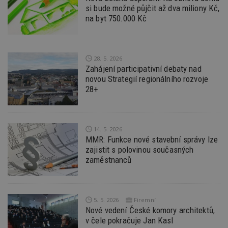
se
si bude možné půjčit až dva miliony Kč,
na byt 750.000 Kč
_hjFirstSeen
29
S
Hotjar Ltd
minut
je
.estav.cz
54
ab
sekund
sl
ce
pr
28. 5. 2026
po
Zahájení participativní debaty nad
N
novou Strategií regionálního rozvoje
ž
id
28+
i
_hjAbsoluteSessionInProgress
29
S
Hotjar Ltd
minut
je
.estav.cz
54
ab
sekund
sl
14. 5. 2026
ce
MMR: Funkce nové stavební správy lze
pr
zajistit s polovinou současných
po
N
zaměstnanců
ž
id
i
counter
www.estav.cz
29
T
5. 5. 2026
Firemní
minut
co
53
po
Nové vedení České komory architektů,
sekund
vy
v čele pokračuje Jan Kasl
se