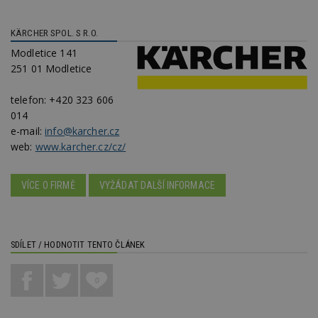
_hjIncludedInPageviewSample
2
T
Hotjar Ltd
minuty
co
www.estav.cz
na
KÄRCHER SPOL. S R.O.
ab
Ho
Modletice 141
zd
251 01 Modletice
ná
z
vz
telefon:
+420 323 606
d
l
014
z
e-mail:
info@karcher.cz
st
w
web:
www.karcher.cz/cz/
_dc_gtm_UA-53599847-1
.estav.cz
53
T
sekund
co
př
VÍCE O FIRMĚ
VYŽÁDAT DALŠÍ INFORMACE
w
po
S
Go
da
kó
SDÍLET / HODNOTIT TENTO ČLÁNEK
Po
lz
z
nu
0
be
sk
f