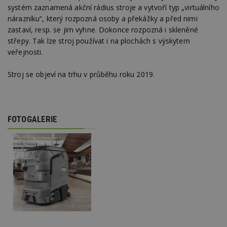
systém zaznamená akční rádius stroje a vytvoří typ „virtuálního
nárazníku“, který rozpozná osoby a překážky a před nimi
zastaví, resp. se jim vyhne. Dokonce rozpozná i skleněné
Funkční soubory
Nezařazené
střepy. Tak lze stroj používat i na plochách s výskytem
soubory
veřejnosti.
Stroj se objeví na trhu v průběhu roku 2019.
Nezbytně nutné soubory
FOTOGALERIE
Výkonové soubory
Soubory cílení
Funkční soubory
Nezařazené soubory
Nezbytně nutné soubory cookie umožňují základní
funkce webových stránek, jako je přihlášení
uživatele a správa účtu. Webové stránky nelze bez
nezbytně nutných souborů cookie správně
používat.
Provider
/
Název
Vyprší
P
Doména