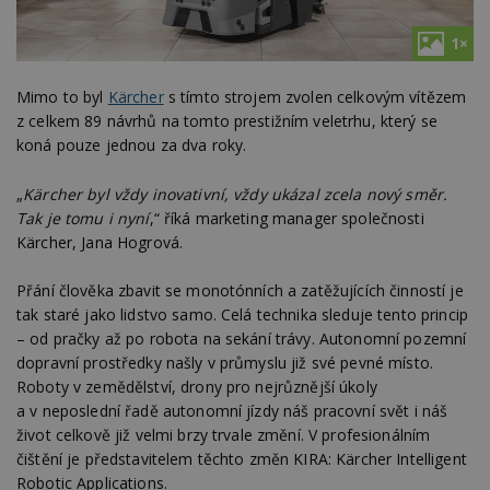
1×
Mimo to byl
Kärcher
s tímto strojem zvolen celkovým vítězem
z celkem 89 návrhů na tomto prestižním veletrhu, který se
koná pouze jednou za dva roky.
„
Kärcher byl vždy inovativní, vždy ukázal zcela nový směr.
Tak je tomu i nyní
,“ říká marketing manager společnosti
Kärcher, Jana Hogrová.
Přání člověka zbavit se monotónních a zatěžujících činností je
tak staré jako lidstvo samo. Celá technika sleduje tento princip
– od pračky až po robota na sekání trávy. Autonomní pozemní
dopravní prostředky našly v průmyslu již své pevné místo.
Roboty v zemědělství, drony pro nejrůznější úkoly
a v neposlední řadě autonomní jízdy náš pracovní svět i náš
život celkově již velmi brzy trvale změní. V profesionálním
čištění je představitelem těchto změn KIRA: Kärcher Intelligent
Robotic Applications.