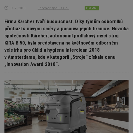
9. 7. 2018
Kärcher spol. s r.o.
FIREMNÍ
Firma Kärcher tvoří budoucnost. Díky týmům odborníků
přichází s novými směry a posouvá jejich hranice. Novinka
společnosti Kärcher, autonomní podlahový mycí stroj
KIRA B 50, byla představena na květnovém odborném
veletrhu pro úklid a hygienu Interclean 2018
v Amsterdamu, kde v kategorii „Stroje“ získala cenu
„Innovation Award 2018“.