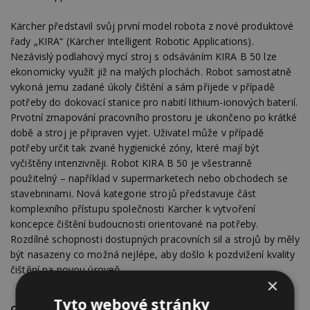
Kärcher představil svůj první model robota z nové produktové
řady „KIRA“ (Kärcher Intelligent Robotic Applications).
Nezávislý podlahový mycí stroj s odsáváním KIRA B 50 lze
ekonomicky využít již na malých plochách. Robot samostatně
vykoná jemu zadané úkoly čištění a sám přijede v případě
potřeby do dokovací stanice pro nabití lithium-ionových baterií.
Prvotní zmapování pracovního prostoru je ukončeno po krátké
době a stroj je připraven vyjet. Uživatel může v případě
potřeby určit tak zvané hygienické zóny, které mají být
vyčištěny intenzivněji. Robot KIRA B 50 je všestranně
použitelný – například v supermarketech nebo obchodech se
stavebninami. Nová kategorie strojů představuje část
komplexního přístupu společnosti Kärcher k vytvoření
koncepce čištění budoucnosti orientované na potřeby.
Rozdílné schopnosti dostupných pracovních sil a strojů by měly
být nasazeny co možná nejlépe, aby došlo k pozdvižení kvality
čištění na novou úroveň.
×
Tyto webové stránky