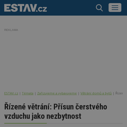
REKLAMA
ESTAV.cz
Témata
Zařizujeme a vybavujeme
Větrání domů a bytů
Řízené 
Řízené větrání: Přísun čerstvého
vzduchu jako nezbytnost