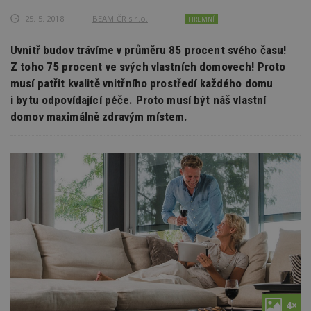
25. 5. 2018
BEAM ČR s.r.o.
FIREMNÍ
Uvnitř budov trávíme v průměru 85 procent svého času!
Z toho 75 procent ve svých vlastních domovech! Proto
musí patřit kvalitě vnitřního prostředí každého domu
i bytu odpovídající péče. Proto musí být náš vlastní
domov maximálně zdravým místem.
4×