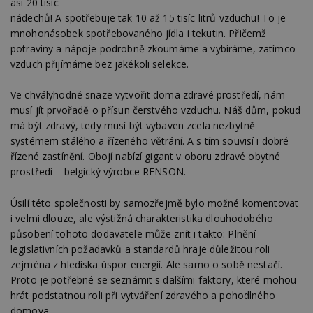
asi 20 tisíc
nádechů! A spotřebuje tak 10 až 15 tisíc litrů vzduchu! To je
mnohonásobek spotřebovaného jídla i tekutin. Přičemž
potraviny a nápoje podrobně zkoumáme a vybíráme, zatímco
vzduch přijímáme bez jakékoli selekce.
Ve chvályhodné snaze vytvořit doma zdravé prostředí, nám
musí jít prvořadě o přísun čerstvého vzduchu. Náš dům, pokud
má být zdravý, tedy musí být vybaven zcela nezbytně
systémem stálého a řízeného větrání. A s tím souvisí i dobré
řízené zastínění. Obojí nabízí gigant v oboru zdravé obytné
prostředí – belgický výrobce RENSON.
Úsilí této společnosti by samozřejmě bylo možné komentovat
i velmi dlouze, ale výstižná charakteristika dlouhodobého
působení tohoto dodavatele může znít i takto: Plnění
legislativních požadavků a standardů hraje důležitou roli
zejména z hlediska úspor energií. Ale samo o sobě nestačí.
Proto je potřebné se seznámit s dalšími faktory, které mohou
hrát podstatnou roli při vytváření zdravého a pohodlného
domova.