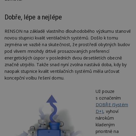
Dobře, lépe a nejlépe
RENSON na základě vlastního dlouhodobého výzkumu stanovil
novou stupnici kvalit ventilačních systémů. Došlo k tomu
zejména ve vazbě na skutečnost, že prostředí obytných budov
pod vlivem mnohdy drtivě prosazovaných preferencí
energetických úspor v posledních dvou desetiletích obecně
značně utrpělo. Takže snad nyní zvolna nastává doba, kdy by
naopak stupnice kvalit ventilačních systémů měla určovat
koncepční volbu řešení domu.
Už pouze
s označením
DOBŘE (Systém
D+)
, vyhoví
nárokům
kladeným
prioritně na