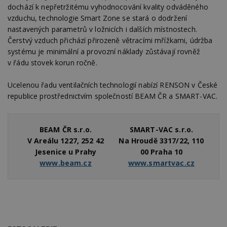
dochází k nepřetržitému vyhodnocování kvality odváděného
vzduchu, technologie Smart Zone se stará o dodržení
nastavených parametrů v ložnicích i dalších místnostech.
Nezbytně nutné soubory
Čerstvý vzduch přichází přirozeně větracími mřížkami, údržba
Výkonové soubory
Soubory cílení
systému je minimální a provozní náklady zůstávají rovněž
Funkční soubory
Nezařazené soubory
v řádu stovek korun ročně.
Nezbytně nutné soubory cookie umožňují základní
Ucelenou řadu ventilačních technologií nabízí RENSON v České
funkce webových stránek, jako je přihlášení
uživatele a správa účtu. Webové stránky nelze bez
republice prostřednictvím společností BEAM ČR a SMART-VAC.
nezbytně nutných souborů cookie správně
používat.
Provider
/
Název
Vyprší
P
BEAM ČR s.r.o.
SMART-VAC s.r.o.
Doména
V Areálu 1227, 252 42
Na Hroudě 3317/22, 110
_hjIncludedInPageviewSample
2
T
Hotjar Ltd
Jesenice u Prahy
00 Praha 10
minuty
co
www.estav.cz
na
www.beam.cz
www.smartvac.cz
ab
Ho
zd
ná
z
vz
d
l
z