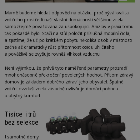
Marně budeme hledat odpověď na otázku, proč bývá kvalita
vnitřního prostředí naší vlastní domácnosti většinou zcela
samozřejmě považována za uspokojující. Aniž by v praxi tomu
tak pokaždé bylo. Stačí na stůl položit příslušná mobilní čidla,
a zjistíme, že už po krátkém pobytu několika osob v místnosti
začne až dramaticky růst přítomnost oxidu uhličitého
a povážlivě se zvyšuje rovněž vlhkost vzduchu.
Není výjimkou, že právě tyto naměřené parametry prozradí
mnohonásobné překročení povolených hodnot. Přitom zdravý
domov je základem dobrého zdraví jeho obyvatel. Špatné
vnitřní ovzduší zcela zásadně ovlivňuje domácí pohodu
a obytný komfort.
Tisíce litrů
bez selekce
I samotné domy