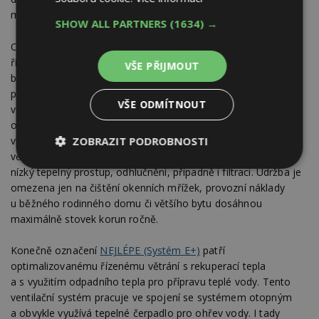
modernějších systémů.
SHOW ALL PARTNERS
(1634) →
Označení
LÉPE (Systém C+)
nese řízené větrání za pomoci
řídící jednotky RENSON-Healthbox. Různé místnosti domu či
VŠE PŘIJMOUT
bytu jsou s její pomocí mírně provětrávané trvale a zůstávají
pod neustálou kontrolou. Dostatečný objem čerstvého
VŠE ODMÍTNOUT
vzduchu se dostává jenom tam, kde je ho potřeba. Provoz je
optimalizován pomocí senzorů reagujících na oxid uhličitý,
vlhkost a škodlivé těkavé látky. Vzduch je přiváděn přirozeně,
ZOBRAZIT PODROBNOSTI
větracími okenními mřížkami splňujícími požadavky na velmi
Nezbytně
Výkonové
Soubory
nízký tepelný prostup, odhlučnění, případně i filtraci. Údržba je
nutné
soubory
cílení
omezena jen na čištění okenních mřížek, provozní náklady
soubory
u běžného rodinného domu či většího bytu dosáhnou
maximálně stovek korun ročně.
Funkční soubory
Nezařazené
Konečně označení
NEJLÉPE (Systém E+)
patří
soubory
optimalizovanému řízenému větrání s rekuperací tepla
a s využitím odpadního tepla pro přípravu teplé vody. Tento
ventilační systém pracuje ve spojení se systémem otopným
a obvykle využívá tepelné čerpadlo pro ohřev vody. I tady