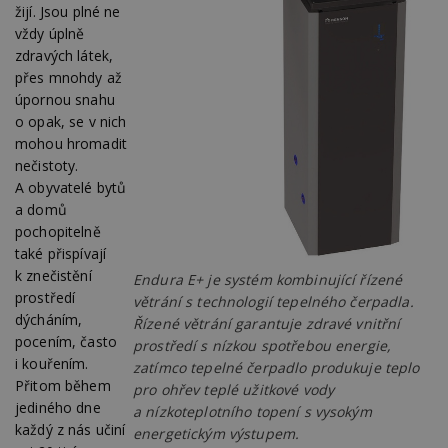
žijí. Jsou plné ne
vždy úplně
zdravých látek,
přes mnohdy až
úpornou snahu
o opak, se v nich
mohou hromadit
nečistoty.
A obyvatelé bytů
a domů
pochopitelně
také přispívají
k znečistění
Endura E+ je systém kombinující řízené
prostředí
větrání s technologií tepelného čerpadla.
dýcháním,
Řízené větrání garantuje zdravé vnitřní
pocením, často
prostředí s nízkou spotřebou energie,
i kouřením.
zatímco tepelné čerpadlo produkuje teplo
Přitom během
pro ohřev teplé užitkové vody
jediného dne
a nízkoteplotního topení s vysokým
každý z nás učiní
energetickým výstupem.