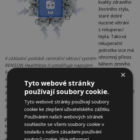
kvality zdravého
životního stylu,
staré dobré
nucené větrání
s rekuperací
tepla. Taková
rekuperační
jednotka sice má
ohromný přínos
V základní podobě centrální větrací systém
během zimního
RENSON Healthbox II umožňuje napojení
období, ale
šesti samostatných potrubí. Řízeným
×
mnohem více
větráním tedy energeticky účinně obslouží
Tyto webové stránky
vlastností se jí
až šest místností. Vylepšený systém
používají soubory cookie.
vytýká. Mimo jiné
RENSON Healthbox SmartZone dokáže
mechanický
dokonce větrat až osm, v případě Healthbox
Tyto webové stránky používají soubory
transport
3.0 až jedenáct místností.
cookie ke zlepšení uživatelského zážitku.
vzduchu
Používáním našich webových stránek
potrubím, nutná údržba vzduchového potrubí, provětrávání
souhlasíte se všemi soubory cookie v
vždy celého objektu bez ohledu na požadavky v konkrétní
souladu s našimi zásadami používání
místnosti, a hlavně vysoké provozní náklady. Ty mohou
souborů cookie.
Více informací
dosáhnout až násobku nákladů spojených s provozem